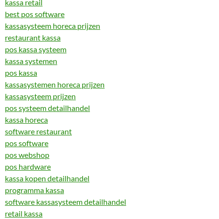
kassa retail
best pos software
kassasysteem horeca prijzen
restaurant kassa
pos kassa systeem
kassa systemen
pos kassa
kassasystemen horeca prijzen
kassasysteem prijzen
pos systeem detailhandel
kassa horeca
software restaurant
pos software
pos webshop
pos hardware
kassa kopen detailhandel
programma kassa
software kassasysteem detailhandel
retail kassa