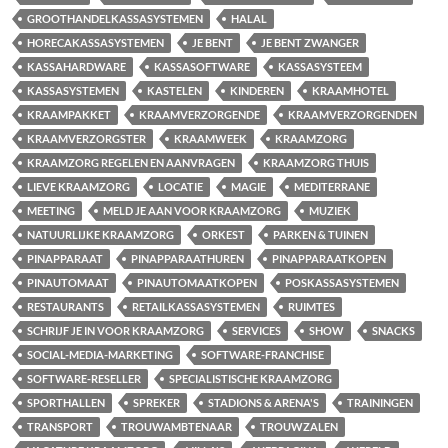
GROOTHANDELKASSASYSTEMEN
HALAL
HORECAKASSASYSTEMEN
JE BENT
JE BENT ZWANGER
KASSAHARDWARE
KASSASOFTWARE
KASSASYSTEEM
KASSASYSTEMEN
KASTELEN
KINDEREN
KRAAMHOTEL
KRAAMPAKKET
KRAAMVERZORGENDE
KRAAMVERZORGENDEN
KRAAMVERZORGSTER
KRAAMWEEK
KRAAMZORG
KRAAMZORG REGELEN EN AANVRAGEN
KRAAMZORG THUIS
LIEVE KRAAMZORG
LOCATIE
MAGIE
MEDITERRANE
MEETING
MELD JE AAN VOOR KRAAMZORG
MUZIEK
NATUURLIJKE KRAAMZORG
ORKEST
PARKEN & TUINEN
PINAPPARAAT
PINAPPARAATHUREN
PINAPPARAATKOPEN
PINAUTOMAAT
PINAUTOMAATKOPEN
POSKASSASYSTEMEN
RESTAURANTS
RETAILKASSASYSTEMEN
RUIMTES
SCHRIJF JE IN VOOR KRAAMZORG
SERVICES
SHOW
SNACKS
SOCIAL-MEDIA-MARKETING
SOFTWARE-FRANCHISE
SOFTWARE-RESELLER
SPECIALISTISCHE KRAAMZORG
SPORTHALLEN
SPREKER
STADIONS & ARENA'S
TRAININGEN
TRANSPORT
TROUWAMBTENAAR
TROUWZALEN