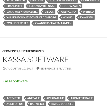
SPORTHALLEN
SPREKER
STADIONS & ARENA'S
TRAININGEN
TRANSPORT
TROUWAMBTENAAR
TROUWZALEN
VACATURE KRAAMZORG
VILLA'S
WEBPAGINA
WERELD
WIL JE INFORMATIE OVER KRAAMZORG
WINKEL
ZWANGER
ZWANGERSCHAP
ZWANGERSCHAPSMAANDEN
CERMEPOS
,
UNCATEGORIZED
KASSA SOFTWARE
AUGUSTUS 10, 2019
EEN REACTIE PLAATSEN
Kassa Software
ACTIVITEIT
ANIMATIE
APPARATUUR
AROMATHERAPIE
AUDITORIUM
BABYBEDJE
BARS & LOUNGES