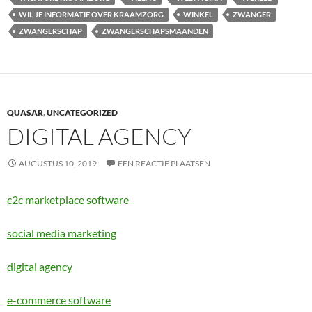
WIL JE INFORMATIE OVER KRAAMZORG
WINKEL
ZWANGER
ZWANGERSCHAP
ZWANGERSCHAPSMAANDEN
QUASAR
,
UNCATEGORIZED
DIGITAL AGENCY
AUGUSTUS 10, 2019
EEN REACTIE PLAATSEN
c2c marketplace software
social media marketing
digital agency
e-commerce software