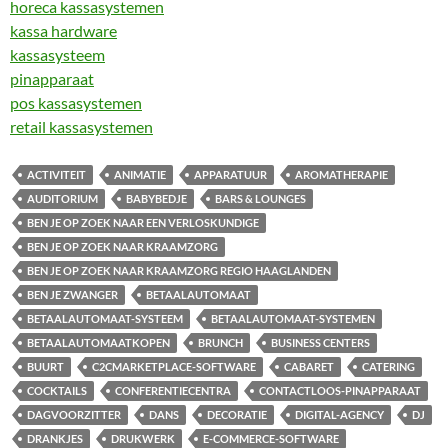
horeca kassasystemen
kassa hardware
kassasysteem
pinapparaat
pos kassasystemen
retail kassasystemen
ACTIVITEIT
ANIMATIE
APPARATUUR
AROMATHERAPIE
AUDITORIUM
BABYBEDJE
BARS & LOUNGES
BEN JE OP ZOEK NAAR EEN VERLOSKUNDIGE
BEN JE OP ZOEK NAAR KRAAMZORG
BEN JE OP ZOEK NAAR KRAAMZORG REGIO HAAGLANDEN
BEN JE ZWANGER
BETAALAUTOMAAT
BETAALAUTOMAAT-SYSTEEM
BETAALAUTOMAAT-SYSTEMEN
BETAALAUTOMAATKOPEN
BRUNCH
BUSINESS CENTERS
BUURT
C2CMARKETPLACE-SOFTWARE
CABARET
CATERING
COCKTAILS
CONFERENTIECENTRA
CONTACTLOOS-PINAPPARAAT
DAGVOORZITTER
DANS
DECORATIE
DIGITAL-AGENCY
DJ
DRANKJES
DRUKWERK
E-COMMERCE-SOFTWARE