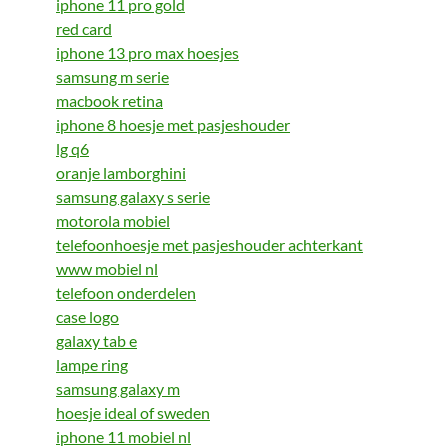
iphone 11 pro gold
red card
iphone 13 pro max hoesjes
samsung m serie
macbook retina
iphone 8 hoesje met pasjeshouder
lg q6
oranje lamborghini
samsung galaxy s serie
motorola mobiel
telefoonhoesje met pasjeshouder achterkant
www mobiel nl
telefoon onderdelen
case logo
galaxy tab e
lampe ring
samsung galaxy m
hoesje ideal of sweden
iphone 11 mobiel nl