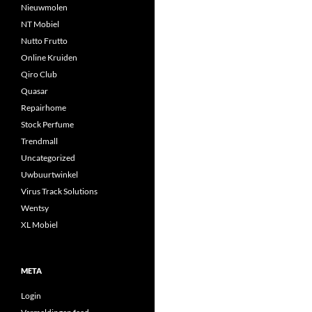
Nieuwmolen
NT Mobiel
Nutto Frutto
Online Kruiden
Qiro Club
Quasar
Repairhome
Stock Perfume
Trendmall
Uncategorized
Uwbuurtwinkel
Virus Track Solutions
Wentsy
XL Mobiel
META
Login