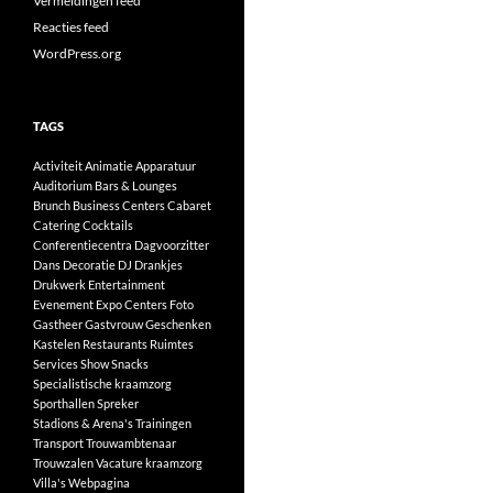
Vermeldingen feed
Reacties feed
WordPress.org
TAGS
Activiteit
Animatie
Apparatuur
Auditorium
Bars & Lounges
Brunch
Business Centers
Cabaret
Catering
Cocktails
Conferentiecentra
Dagvoorzitter
Dans
Decoratie
DJ
Drankjes
Drukwerk
Entertainment
Evenement
Expo Centers
Foto
Gastheer
Gastvrouw
Geschenken
Kastelen
Restaurants
Ruimtes
Services
Show
Snacks
Specialistische kraamzorg
Sporthallen
Spreker
Stadions & Arena's
Trainingen
Transport
Trouwambtenaar
Trouwzalen
Vacature kraamzorg
Villa's
Webpagina