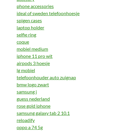
phone accessories
ideal of sweden telefoonhoesje
spigen cases
laptop holder
selfie ring
coque
mobiel medium
iphone 11 pro wit
airpods 3 hoesje
lg mobiel
telefoonhouder auto zuignap
bmw logo zwart
samsung j
guess nederland
rose gold iphone
samsung galaxy tab 2 10.1
reloadify
oppo a 74 5g