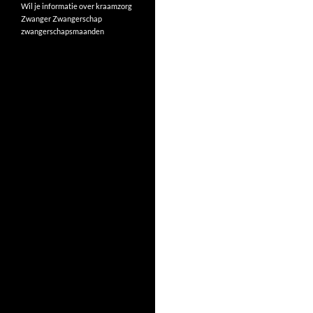
Wil je informatie over kraamzorg
Zwanger
Zwangerschap
zwangerschapsmaanden