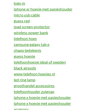
logo m
iphone xr hoesje met pasjeshouder
micro usb cable
guess red
ipad screen protector
wireless power bank
telefoon hoes
samsung galaxy tab e
chapo betekenis
guess hoesje
telefoonhoesje ideal of sweden
black airpods
www telefoon hoesjes nl
led ring lamp
groothandel accessoires
telefoonhouder zuignap
iphone x hoesje met pasjeshouder
iphone x hoesje met pasjeshouder
accesory