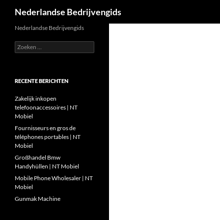
Zoeken
Nederlandse Bedrijvengids
Ga
Nederlandse Bedrijvengids
naar
Zoeken
de
naar:
inhoud
RECENTE BERICHTEN
Zakelijk inkopen
telefoonaccessoires | NT
Mobiel
Fournisseurs en gros de
téléphones portables | NT
Mobiel
Großhandel Bmw
Handyhüllen | NT Mobiel
Mobile Phone Wholesaler | NT
Mobiel
Gunmak Machine