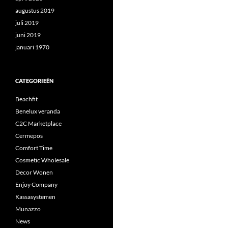
augustus 2019
juli 2019
juni 2019
januari 1970
CATEGORIEËN
Beachfit
Benelux veranda
C2C Marketplace
Cermepos
Comfort Time
Cosmetic Wholesale
Decor Wonen
Enjoy Company
Kassasystemen
Munazzo
News