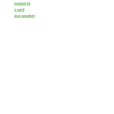
mobiel bl
z card
aux speaker