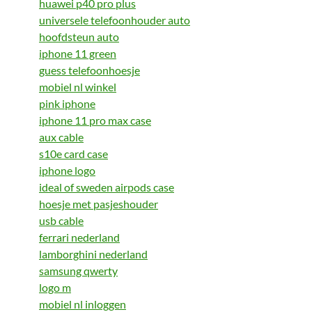
huawei p40 pro plus
universele telefoonhouder auto
hoofdsteun auto
iphone 11 green
guess telefoonhoesje
mobiel nl winkel
pink iphone
iphone 11 pro max case
aux cable
s10e card case
iphone logo
ideal of sweden airpods case
hoesje met pasjeshouder
usb cable
ferrari nederland
lamborghini nederland
samsung qwerty
logo m
mobiel nl inloggen