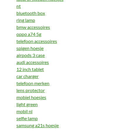
nt
bluetooth box
ring lamp
bmw accessoires
oppo a74 5g
telefoon accessoires
spigen hoesje
airpods 3 case
audi accessoires
12 inch tablet
car charger
telefoon merken
lens protector
mobiel hoesjes
light green
mobil nl
selfie lamp
samsung a21s hoesje