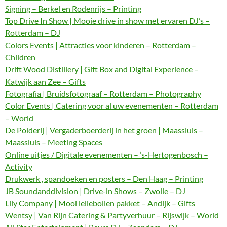
Signing – Berkel en Rodenrijs – Printing
Top Drive In Show | Mooie drive in show met ervaren DJ’s –
Rotterdam – DJ
Colors Events | Attracties voor kinderen – Rotterdam –
Children
Drift Wood Distillery | Gift Box and Digital Experience –
Katwijk aan Zee – Gifts
Fotografia | Bruidsfotograaf – Rotterdam – Photography
Color Events | Catering voor al uw evenementen – Rotterdam
– World
De Polderij | Vergaderboerderij in het groen | Maassluis –
Maassluis – Meeting Spaces
Online uitjes / Digitale evenementen – ‘s-Hertogenbosch –
Activity
Drukwerk , spandoeken en posters – Den Haag – Printing
JB Soundanddivision | Drive-in Shows – Zwolle – DJ
Lily Company | Mooi leliebollen pakket – Andijk – Gifts
Wentsy | Van Rijn Catering & Partyverhuur – Rijswijk – World