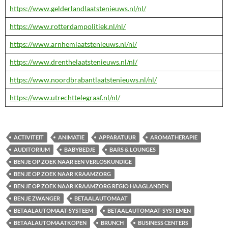
https://www.gelderlandlaatstenieuws.nl/nl/
https://www.rotterdampolitiek.nl/nl/
https://www.arnhemlaatstenieuws.nl/nl/
https://www.drenthelaatstenieuws.nl/nl/
https://www.noordbrabantlaatstenieuws.nl/nl/
https://www.utrechttelegraaf.nl/nl/
ACTIVITEIT
ANIMATIE
APPARATUUR
AROMATHERAPIE
AUDITORIUM
BABYBEDJE
BARS & LOUNGES
BEN JE OP ZOEK NAAR EEN VERLOSKUNDIGE
BEN JE OP ZOEK NAAR KRAAMZORG
BEN JE OP ZOEK NAAR KRAAMZORG REGIO HAAGLANDEN
BEN JE ZWANGER
BETAALAUTOMAAT
BETAALAUTOMAAT-SYSTEEM
BETAALAUTOMAAT-SYSTEMEN
BETAALAUTOMAATKOPEN
BRUNCH
BUSINESS CENTERS