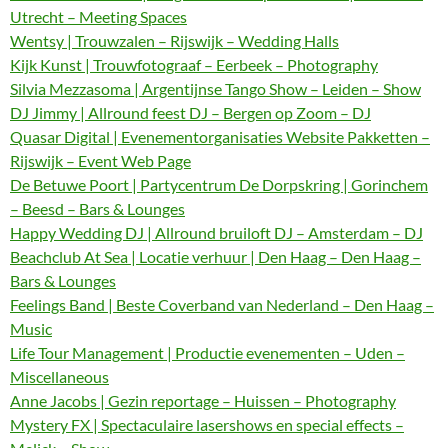
Utrecht – Meeting Spaces
Wentsy | Trouwzalen – Rijswijk – Wedding Halls
Kijk Kunst | Trouwfotograaf – Eerbeek – Photography
Silvia Mezzasoma | Argentijnse Tango Show – Leiden – Show
DJ Jimmy | Allround feest DJ – Bergen op Zoom – DJ
Quasar Digital | Evenementorganisaties Website Pakketten –
Rijswijk – Event Web Page
De Betuwe Poort | Partycentrum De Dorpskring | Gorinchem
– Beesd – Bars & Lounges
Happy Wedding DJ | Allround bruiloft DJ – Amsterdam – DJ
Beachclub At Sea | Locatie verhuur | Den Haag – Den Haag –
Bars & Lounges
Feelings Band | Beste Coverband van Nederland – Den Haag –
Music
Life Tour Management | Productie evenementen – Uden –
Miscellaneous
Anne Jacobs | Gezin reportage – Huissen – Photography
Mystery FX | Spectaculaire lasershows en special effects –