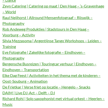
– Dance
Zeyn Catering | Catering op maat | Den Haag – ‘s-Gravenhage
– World
Raul Neijhorst | Allround Mensenfotograaf – Rijswijk –
Photography
Rob Andeweg Produkties | Stadstours in Den Haag –
Voorburg – Activity
Silvia Mezzasoma | Argentijnse Tango Workshops – Leiden –
Training
Eye Fotografie | Zakelijke fotografie – Eindhoven –
Photography
Bergensche Busreizen | Touringcar verhuur | Eindhoven –
Eindhoven – Transportation
Elke Dag Feest | Activiteiten in het thema met de kinderen –
Oost-Souburg – Animation
De Frietkar | Verse friet op locatie – Hengelo – Snacks
DAIM | Live DJ-Act – Delft – DJ
Richard Rohi | Solo saxophonist met virtual orkest – Heerlen –
Music