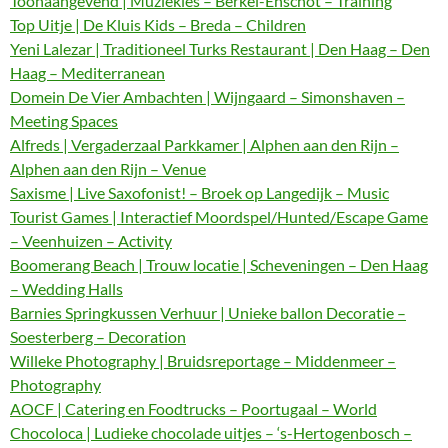
Toonaangevend | Muziekles – Berkel-Enschot – Training
Top Uitje | De Kluis Kids – Breda – Children
Yeni Lalezar | Traditioneel Turks Restaurant | Den Haag – Den
Haag – Mediterranean
Domein De Vier Ambachten | Wijngaard – Simonshaven –
Meeting Spaces
Alfreds | Vergaderzaal Parkkamer | Alphen aan den Rijn –
Alphen aan den Rijn – Venue
Saxisme | Live Saxofonist! – Broek op Langedijk – Music
Tourist Games | Interactief Moordspel/Hunted/Escape Game
– Veenhuizen – Activity
Boomerang Beach | Trouw locatie | Scheveningen – Den Haag
– Wedding Halls
Barnies Springkussen Verhuur | Unieke ballon Decoratie –
Soesterberg – Decoration
Willeke Photography | Bruidsreportage – Middenmeer –
Photography
AOCF | Catering en Foodtrucks – Poortugaal – World
Chocoloca | Ludieke chocolade uitjes – ‘s-Hertogenbosch –