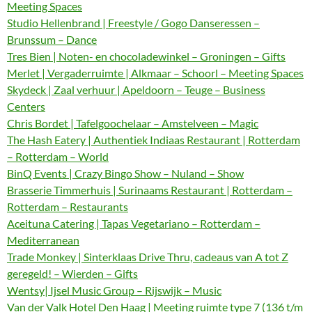
Meeting Spaces
Studio Hellenbrand | Freestyle / Gogo Danseressen –
Brunssum – Dance
Tres Bien | Noten- en chocoladewinkel – Groningen – Gifts
Merlet | Vergaderruimte | Alkmaar – Schoorl – Meeting Spaces
Skydeck | Zaal verhuur | Apeldoorn – Teuge – Business
Centers
Chris Bordet | Tafelgoochelaar – Amstelveen – Magic
The Hash Eatery | Authentiek Indiaas Restaurant | Rotterdam
– Rotterdam – World
BinQ Events | Crazy Bingo Show – Nuland – Show
Brasserie Timmerhuis | Surinaams Restaurant | Rotterdam –
Rotterdam – Restaurants
Aceituna Catering | Tapas Vegetariano – Rotterdam –
Mediterranean
Trade Monkey | Sinterklaas Drive Thru, cadeaus van A tot Z
geregeld! – Wierden – Gifts
Wentsy| Ijsel Music Group – Rijswijk – Music
Van der Valk Hotel Den Haag | Meeting ruimte type 7 (136 t/m