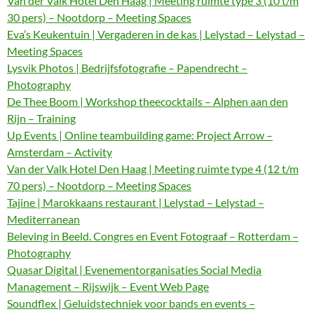
Van der Valk Hotel Den Haag | Meeting ruimte type 3 (10 t/m
30 pers) – Nootdorp – Meeting Spaces
Eva’s Keukentuin | Vergaderen in de kas | Lelystad – Lelystad –
Meeting Spaces
Lysvik Photos | Bedrijfsfotografie – Papendrecht –
Photography
De Thee Boom | Workshop theecocktails – Alphen aan den
Rijn – Training
Up Events | Online teambuilding game: Project Arrow –
Amsterdam – Activity
Van der Valk Hotel Den Haag | Meeting ruimte type 4 (12 t/m
70 pers) – Nootdorp – Meeting Spaces
Tajine | Marokkaans restaurant | Lelystad – Lelystad –
Mediterranean
Beleving in Beeld. Congres en Event Fotograaf – Rotterdam –
Photography
Quasar Digital | Evenementorganisaties Social Media
Management – Rijswijk – Event Web Page
Soundflex | Geluidstechniek voor bands en events –