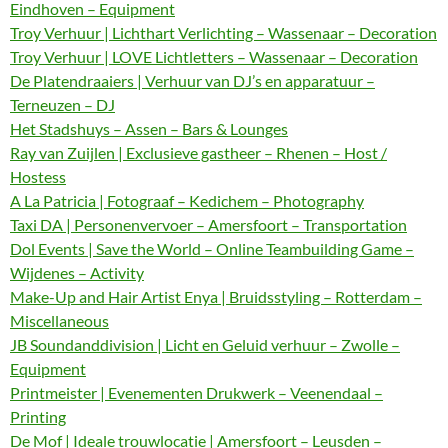
Eindhoven – Equipment
Troy Verhuur | Lichthart Verlichting – Wassenaar – Decoration
Troy Verhuur | LOVE Lichtletters – Wassenaar – Decoration
De Platendraaiers | Verhuur van DJ’s en apparatuur –
Terneuzen – DJ
Het Stadshuys – Assen – Bars & Lounges
Ray van Zuijlen | Exclusieve gastheer – Rhenen – Host /
Hostess
A La Patricia | Fotograaf – Kedichem – Photography
Taxi DA | Personenvervoer – Amersfoort – Transportation
Dol Events | Save the World – Online Teambuilding Game –
Wijdenes – Activity
Make-Up and Hair Artist Enya | Bruidsstyling – Rotterdam –
Miscellaneous
JB Soundanddivision | Licht en Geluid verhuur – Zwolle –
Equipment
Printmeister | Evenementen Drukwerk – Veenendaal –
Printing
De Mof | Ideale trouwlocatie | Amersfoort – Leusden –