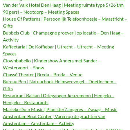
Van der Valk Hotel Den Haag | Meeting ruimte type 5 (26 t/m
90 pers) – Nootdorp – Meeting Spaces
House Of Patterns | Persoonlijk Telefoonhoesje – Maastricht –
Gifts
Bubbels Club | Champagne proeverij op locatie – Den Haag –
Activity
Kaffeetaria | De Koffiebar | Utrecht – Utrecht – Meeting
Spaces
Clownbabello | Kindershow Anders met Sander –
Westervoort – Show
Chassé Theater | Breda – Breda – Venue
Bureau Ben | Natuurboek Heimweevogel – Doetinchem –
Gifts
Restaurant Balkan | Driegangen-keuzemenu | Hengelo –
Hengelo – Restaurants
Marieke Duin Music | Pianiste/Zangeres – Zwaag – Music
Amsterdam Boat Center | Varen op de grachten van
Amsterdam – Amsterdam – Activity