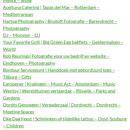
Melick – Show
Aceituna Catering | Tapas del Mar – Rotterdam –
Mediterranean
Hartog Photography | Bruiloft Fotografie – Barendrecht –
Photography
DJ – Monster – DJ
Your Favorite Grill | Big Green Egg bakfiets – Geldermalsen –
World
Rob Reurings| Fotografie voor uw bedrijf en website –
Eindhoven – Photography
Borduur Servicepunt | Handdoek met geborduurd logo –
Tilburg – Gifts
Earopener | Kralingen – Music Act – Amsterdam – Music
Wentsy | Wereldtuinen verjaardag – Rijswijk – Parks and
Gardens
Dordts Genoegen | Vergaderzaal | Dordrecht – Dordrecht –
Meeting Spaces
Elke Dag Feest | Schminken of tijdelijke tattoo – Oost-Souburg
– Children