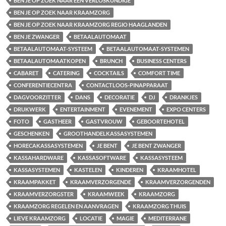
BEN JE OP ZOEK NAAR EEN VERLOSKUNDIGE
BEN JE OP ZOEK NAAR KRAAMZORG
BEN JE OP ZOEK NAAR KRAAMZORG REGIO HAAGLANDEN
BEN JE ZWANGER
BETAALAUTOMAAT
BETAALAUTOMAAT-SYSTEEM
BETAALAUTOMAAT-SYSTEMEN
BETAALAUTOMAATKOPEN
BRUNCH
BUSINESS CENTERS
CABARET
CATERING
COCKTAILS
COMFORT TIME
CONFERENTIECENTRA
CONTACTLOOS-PINAPPARAAT
DAGVOORZITTER
DANS
DECORATIE
DJ
DRANKJES
DRUKWERK
ENTERTAINMENT
EVENEMENT
EXPO CENTERS
FOTO
GASTHEER
GASTVROUW
GEBOORTEHOTEL
GESCHENKEN
GROOTHANDELKASSASYSTEMEN
HORECAKASSASYSTEMEN
JE BENT
JE BENT ZWANGER
KASSAHARDWARE
KASSASOFTWARE
KASSASYSTEEM
KASSASYSTEMEN
KASTELEN
KINDEREN
KRAAMHOTEL
KRAAMPAKKET
KRAAMVERZORGENDE
KRAAMVERZORGENDEN
KRAAMVERZORGSTER
KRAAMWEEK
KRAAMZORG
KRAAMZORG REGELEN EN AANVRAGEN
KRAAMZORG THUIS
LIEVE KRAAMZORG
LOCATIE
MAGIE
MEDITERRANE