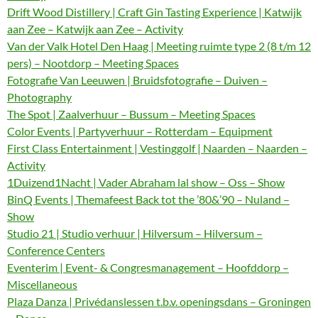
Drift Wood Distillery | Craft Gin Tasting Experience | Katwijk
aan Zee – Katwijk aan Zee – Activity
Van der Valk Hotel Den Haag | Meeting ruimte type 2 (8 t/m 12
pers) – Nootdorp – Meeting Spaces
Fotografie Van Leeuwen | Bruidsfotografie – Duiven –
Photography
The Spot | Zaalverhuur – Bussum – Meeting Spaces
Color Events | Partyverhuur – Rotterdam – Equipment
First Class Entertainment | Vestinggolf | Naarden – Naarden –
Activity
1Duizend1Nacht | Vader Abraham lal show – Oss – Show
BinQ Events | Themafeest Back tot the ’80&’90 – Nuland –
Show
Studio 21 | Studio verhuur | Hilversum – Hilversum –
Conference Centers
Eventerim | Event- & Congresmanagement – Hoofddorp –
Miscellaneous
Plaza Danza | Privédanslessen t.b.v. openingsdans – Groningen