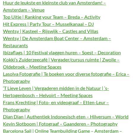
Huur de leukste en kleinste club van Amsterdam! –
Amsterdam – Venue
Top Uitje | Ranking your Team – Breda – Activity
Hit Express | Party Tour – Musselkanaal – DJ
Wentsy | Kasteel – Rijswijk – Castles and Villas
Wentsy | De Amsterdam Boat Center – Amsterdam –
Restaurants
Ibizaflags | 10 Festival vlaggen huren – Soest – Decoration
Kokki’s Zuiderzeecafé | Vergader/cursus ruimte | Zwolle –
Oldebroek – Meeting Spaces
Lasolva Fotografie | Te boeken voor diverse fotografie – Erica –
Photography
‘T Lieve Leven | Vergaderen midden in de Natuur | ‘s-
Hertogenbosch – Helvoirt – Meeting Spaces
Frans Krechting | Foto- en videograaf – Etten-Leur –
Photography
Dian Dian | Authentiek Indonesisch eten – Hilversum – World
Kevin Slotboom | Fotograaf – Gaanderen – Photography
Barcelona Sail | Online Teambuilding Game – Amsterdam –