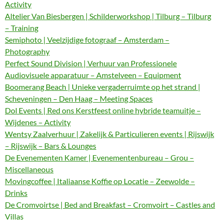
Activity
Altelier Van Biesbergen | Schilderworkshop | Tilburg – Tilburg
– Training
Semiphoto | Veelzijdige fotograaf – Amsterdam –
Photography
Perfect Sound Division | Verhuur van Professionele
Audiovisuele apparatuur – Amstelveen – Equipment
Boomerang Beach | Unieke vergaderruimte op het strand |
Scheveningen – Den Haag – Meeting Spaces
Dol Events | Red ons Kerstfeest online hybride teamuitje –
Wijdenes – Activity
Wentsy Zaalverhuur | Zakelijk & Particulieren events | Rijswijk
– Rijswijk – Bars & Lounges
De Evenementen Kamer | Evenementenbureau – Grou –
Miscellaneous
Movingcoffee | Italiaanse Koffie op Locatie – Zeewolde –
Drinks
De Cromvoirtse | Bed and Breakfast – Cromvoirt – Castles and
Villas