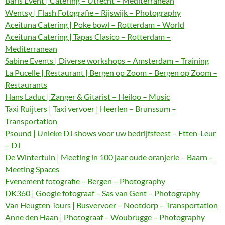
Baris Event | Catering – Utrecht – Mediterranean
Wentsy | Flash Fotografie – Rijswijk – Photography
Aceituna Catering | Poke bowl – Rotterdam – World
Aceituna Catering | Tapas Clasico – Rotterdam –
Mediterranean
Sabine Events | Diverse workshops – Amsterdam – Training
La Pucelle | Restaurant | Bergen op Zoom – Bergen op Zoom –
Restaurants
Hans Laduc | Zanger & Gitarist – Heiloo – Music
Taxi Ruijters | Taxi vervoer | Heerlen – Brunssum –
Transportation
Psound | Unieke DJ shows voor uw bedrijfsfeest – Etten-Leur
– DJ
De Wintertuin | Meeting in 100 jaar oude oranjerie – Baarn –
Meeting Spaces
Evenement fotografie – Bergen – Photography
DK360 | Google fotograaf – Sas van Gent – Photography
Van Heugten Tours | Busvervoer – Nootdorp – Transportation
Anne den Haan | Photograaf – Woubrugge – Photography