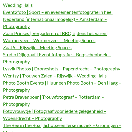
Wedding Halls
Event2foto | Sport – en evenementenfotografie in heel
Nederland (internationaal mogelijk) – Amsterdam –
Photography
Zaan Prinses | Vergaderen of BBQ tijdens het varen |
Wormerveer – Wormerveer – Meeting Spaces
Zaal 5 – Rijswijk – Meeting Spaces
Studio Dijkgraaf | Event fotografie – Bergschenhoek –
Photography
Lysvik Photos | Droneshots – Papendrecht – Photography
Wentsy | Trouwen Zalen – Rijswijk – Wedding Halls
Photo Booth Events | Huur een Photo Booth – Den Haag –
Photography
Petra Bravenboer | Trouwfotograaf – Rotterdam –
Photography
Fotovrouwtje | Fotograaf voor iedere gelegenheid –
Woensdrecht – Photography
The Bee in the Box | Schotse en Ierse muziek – Groningen –