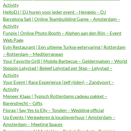
Activity
HelloDJ | DJ huren voor ieder event – Hengelo – DJ
Barcelona Sail | Online Teambuilding Game – Amsterdam –
Activity
Funpix | Online Photo Booth – Alphen aan den Rijn – Event
Web Page
Evin Restaurant | Een ultieme Turkse eetervaring | Rotterdam
– Rotterdam – Mediterranean
Your Favorite Grill | Mobile Barbecue – Geldermalsen – World
Steppin Lelystad | Beleef Lelystad per Step – Lelystad –
Activity
Your Event | Race Experience (zelf rijden) – Zandvoort –
Activity
Meneer Klaas | Typisch Rotterdams cadeau pakket –
Barendrecht – Gifts
Florax | Say Yes to Elly – Tonden – Wedding official
Up Events | Vergaderen & locatieverhuur | Amsterdam –
Amsterdam – Meeting Spaces