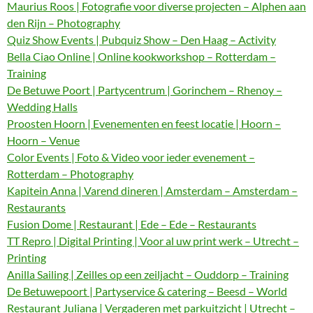
Maurius Roos | Fotografie voor diverse projecten – Alphen aan
den Rijn – Photography
Quiz Show Events | Pubquiz Show – Den Haag – Activity
Bella Ciao Online | Online kookworkshop – Rotterdam –
Training
De Betuwe Poort | Partycentrum | Gorinchem – Rhenoy –
Wedding Halls
Proosten Hoorn | Evenementen en feest locatie | Hoorn –
Hoorn – Venue
Color Events | Foto & Video voor ieder evenement –
Rotterdam – Photography
Kapitein Anna | Varend dineren | Amsterdam – Amsterdam –
Restaurants
Fusion Dome | Restaurant | Ede – Ede – Restaurants
TT Repro | Digital Printing | Voor al uw print werk – Utrecht –
Printing
Anilla Sailing | Zeilles op een zeiljacht – Ouddorp – Training
De Betuwepoort | Partyservice & catering – Beesd – World
Restaurant Juliana | Vergaderen met parkuitzicht | Utrecht –