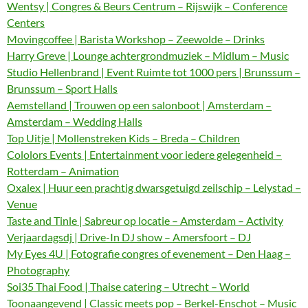
Wentsy | Congres & Beurs Centrum – Rijswijk – Conference
Centers
Movingcoffee | Barista Workshop – Zeewolde – Drinks
Harry Greve | Lounge achtergrondmuziek – Midlum – Music
Studio Hellenbrand | Event Ruimte tot 1000 pers | Brunssum –
Brunssum – Sport Halls
Aemstelland | Trouwen op een salonboot | Amsterdam –
Amsterdam – Wedding Halls
Top Uitje | Mollenstreken Kids – Breda – Children
Cololors Events | Entertainment voor iedere gelegenheid –
Rotterdam – Animation
Oxalex | Huur een prachtig dwarsgetuigd zeilschip – Lelystad –
Venue
Taste and Tinle | Sabreur op locatie – Amsterdam – Activity
Verjaardagsdj | Drive-In DJ show – Amersfoort – DJ
My Eyes 4U | Fotografie congres of evenement – Den Haag –
Photography
Soi35 Thai Food | Thaise catering – Utrecht – World
Toonaangevend | Classic meets pop – Berkel-Enschot – Music