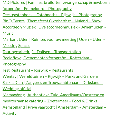
MD Pictures | Families, bruiloften, zwangerschap & newborns
fotografie – Emmeloord – Photography
Feestgastenboek – Fotobooths – Rijswijk – Photography
BinQ Events | Themafeest Oktoberfest – Nuland – Show
Accordeon Muziek | Live accordeonmuziek – Arnemuiden –
Music
Markant Uden | Ruimtes voor uw meeting | Uden – Uden –
Meeting Spaces
Touringcarbedrijf – Dalfsen – Transportation
Beeldflow | Evenementen fotografie – Rotterdam –
Photography
Test Restaurant – Rijswijk – Restaurants
Wentsy | Wereldtuinen – Rijswijk – Parks and Gardens
Saskia Dian | Zangeres en Trouwambtenaar – Dirksland –
Wedding official
MamaWong | Authentieke Zuid-Amerikaans/Oosterse en
mediterraanse catering – Zoetermeer – Food & Drinks
Aemstelland | Privé vaartocht | Amsterdam – Amsterdam –
Activity