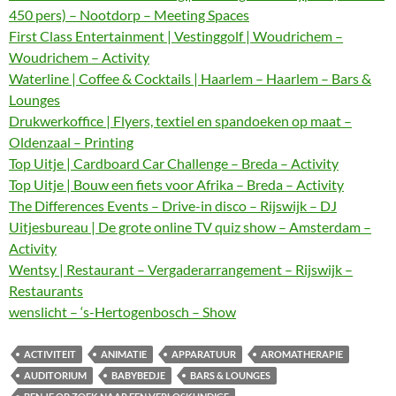
450 pers) – Nootdorp – Meeting Spaces
First Class Entertainment | Vestinggolf | Woudrichem –
Woudrichem – Activity
Waterline | Coffee & Cocktails | Haarlem – Haarlem – Bars &
Lounges
Drukwerkoffice | Flyers, textiel en spandoeken op maat –
Oldenzaal – Printing
Top Uitje | Cardboard Car Challenge – Breda – Activity
Top Uitje | Bouw een fiets voor Afrika – Breda – Activity
The Differences Events – Drive-in disco – Rijswijk – DJ
Uitjesbureau | De grote online TV quiz show – Amsterdam –
Activity
Wentsy | Restaurant – Vergaderarrangement – Rijswijk –
Restaurants
wenslicht – ‘s-Hertogenbosch – Show
ACTIVITEIT
ANIMATIE
APPARATUUR
AROMATHERAPIE
AUDITORIUM
BABYBEDJE
BARS & LOUNGES