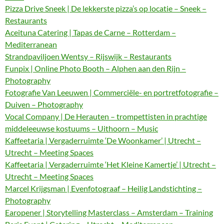
Pizza Drive Sneek | De lekkerste pizza’s op locatie – Sneek –
Restaurants
Aceituna Catering | Tapas de Carne – Rotterdam –
Mediterranean
Strandpaviljoen Wentsy – Rijswijk – Restaurants
Funpix | Online Photo Booth – Alphen aan den Rijn –
Photography
Fotografie Van Leeuwen | Commerciële- en portretfotografie –
Duiven – Photography
Vocal Company | De Herauten – trompettisten in prachtige
middeleeuwse kostuums – Uithoorn – Music
Kaffeetaria | Vergaderruimte ‘De Woonkamer’ | Utrecht –
Utrecht – Meeting Spaces
Kaffeetaria | Vergaderruimte ‘Het Kleine Kamertje’ | Utrecht –
Utrecht – Meeting Spaces
Marcel Krijgsman | Evenfotograaf – Heilig Landstichting –
Photography
Earopener | Storytelling Masterclass – Amsterdam – Training