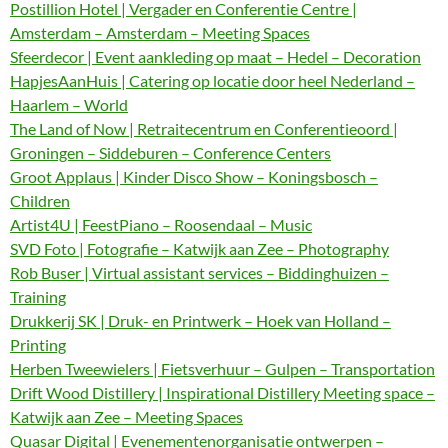
Postillion Hotel | Vergader en Conferentie Centre |
Amsterdam – Amsterdam – Meeting Spaces
Sfeerdecor | Event aankleding op maat – Hedel – Decoration
HapjesAanHuis | Catering op locatie door heel Nederland –
Haarlem – World
The Land of Now | Retraitecentrum en Conferentieoord |
Groningen – Siddeburen – Conference Centers
Groot Applaus | Kinder Disco Show – Koningsbosch –
Children
Artist4U | FeestPiano – Roosendaal – Music
SVD Foto | Fotografie – Katwijk aan Zee – Photography
Rob Buser | Virtual assistant services – Biddinghuizen –
Training
Drukkerij SK | Druk- en Printwerk – Hoek van Holland –
Printing
Herben Tweewielers | Fietsverhuur – Gulpen – Transportation
Drift Wood Distillery | Inspirational Distillery Meeting space –
Katwijk aan Zee – Meeting Spaces
Quasar Digital | Evenementenorganisatie ontwerpen –