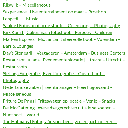
Rijswijk – Miscellaneous
Saxperience | Live entertainment op maat – Broek op
Langedijk – Music
Sabine | Fotoshoot in de studio – Culemborg – Photography
Kijk Kunst | Cake smash fotoshoot – Eerbeek – Children
Marken Express | Ms. Jan Smit sfeervolle boot – Volendam –
Bars & Lounges
Day’s Stonegrill | Vergaderen – Amsterdam – Business Centers
Restaurant Juliana | Evenementenlocatie | Utrecht – Utrecht –
Restaurants
Sietinga Fotografie | Eventfotografie – Oosterhout –
Photography
Nederlandse Zaken | Eventmanager – Heerhugowaard –
Miscellaneous
Friture De Prins | Friteswagen op locatie – Venlo – Snacks
Delicio Catering | Wereldse gerechten uit alle seizoenen –
Nunspeet – World
The Hafmans | Fotografie voor bedrijven en particulieren –