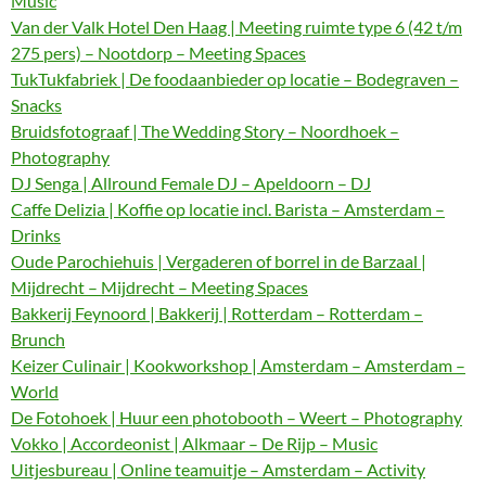
Music
Van der Valk Hotel Den Haag | Meeting ruimte type 6 (42 t/m
275 pers) – Nootdorp – Meeting Spaces
TukTukfabriek | De foodaanbieder op locatie – Bodegraven –
Snacks
Bruidsfotograaf | The Wedding Story – Noordhoek –
Photography
DJ Senga | Allround Female DJ – Apeldoorn – DJ
Caffe Delizia | Koffie op locatie incl. Barista – Amsterdam –
Drinks
Oude Parochiehuis | Vergaderen of borrel in de Barzaal |
Mijdrecht – Mijdrecht – Meeting Spaces
Bakkerij Feynoord | Bakkerij | Rotterdam – Rotterdam –
Brunch
Keizer Culinair | Kookworkshop | Amsterdam – Amsterdam –
World
De Fotohoek | Huur een photobooth – Weert – Photography
Vokko | Accordeonist | Alkmaar – De Rijp – Music
Uitjesbureau | Online teamuitje – Amsterdam – Activity