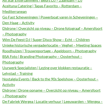
All Star Entertainment | Beurs DJ – Zaandam – DJ
Aceituna Catering | Tapas Favorito – Rotterdam –
Mediterranean
Go Fast Scheveningen | Powerboat varen in Scheveningen –
Den Haag – Activity
Didrone | Overzicht op niveau – Drone fotograaf – Amersfoort
– Photography
Wim De Feest DJ | Super Disco Show – Echt – Children
Unieke historische vergaderlocatie – Veghel – Meeting Spaces
Roodhuizen | Trouwreportage – Apeldoorn – Photography
BSA Foto | Branding Photography – Oosterhout –
Photography
Uurwerk Specialisten | Lezing over klokken restauratie –
Lelystad – Training
Nostalgia Events | Back to the 90s Spelshow – Oosterhout –
Activity
Didrone | Drone opname – Overzicht op niveau – Amersfoort
– Photography
De Fabriek Wergea | Locatie verhuur | Leeuwarden – Wergea –