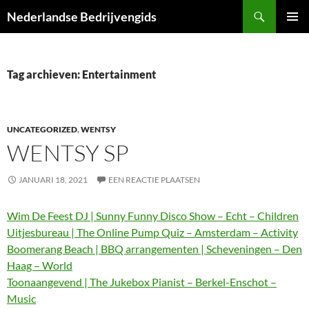
Ga
Zoeken
Nederlandse Bedrijvengids
naar
PRIMAI
de
MENU
inhoud
Tag archieven: Entertainment
UNCATEGORIZED
,
WENTSY
WENTSY SP
JANUARI 18, 2021
EEN REACTIE PLAATSEN
Wim De Feest DJ | Sunny Funny Disco Show – Echt – Children
Uitjesbureau | The Online Pump Quiz – Amsterdam – Activity
Boomerang Beach | BBQ arrangementen | Scheveningen – Den
Haag – World
Toonaangevend | The Jukebox Pianist – Berkel-Enschot –
Music