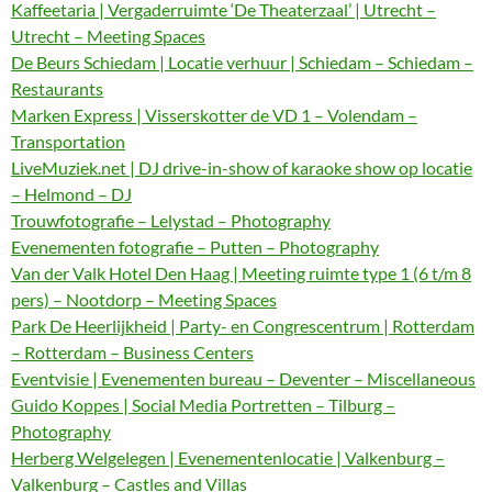
Kaffeetaria | Vergaderruimte ‘De Theaterzaal’ | Utrecht –
Utrecht – Meeting Spaces
De Beurs Schiedam | Locatie verhuur | Schiedam – Schiedam –
Restaurants
Marken Express | Visserskotter de VD 1 – Volendam –
Transportation
LiveMuziek.net | DJ drive-in-show of karaoke show op locatie
– Helmond – DJ
Trouwfotografie – Lelystad – Photography
Evenementen fotografie – Putten – Photography
Van der Valk Hotel Den Haag | Meeting ruimte type 1 (6 t/m 8
pers) – Nootdorp – Meeting Spaces
Park De Heerlijkheid | Party- en Congrescentrum | Rotterdam
– Rotterdam – Business Centers
Eventvisie | Evenementen bureau – Deventer – Miscellaneous
Guido Koppes | Social Media Portretten – Tilburg –
Photography
Herberg Welgelegen | Evenementenlocatie | Valkenburg –
Valkenburg – Castles and Villas