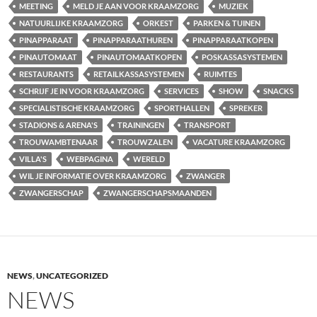
MEETING
MELD JE AAN VOOR KRAAMZORG
MUZIEK
NATUURLIJKE KRAAMZORG
ORKEST
PARKEN & TUINEN
PINAPPARAAT
PINAPPARAATHUREN
PINAPPARAATKOPEN
PINAUTOMAAT
PINAUTOMAATKOPEN
POSKASSASYSTEMEN
RESTAURANTS
RETAILKASSASYSTEMEN
RUIMTES
SCHRIJF JE IN VOOR KRAAMZORG
SERVICES
SHOW
SNACKS
SPECIALISTISCHE KRAAMZORG
SPORTHALLEN
SPREKER
STADIONS & ARENA'S
TRAININGEN
TRANSPORT
TROUWAMBTENAAR
TROUWZALEN
VACATURE KRAAMZORG
VILLA'S
WEBPAGINA
WERELD
WIL JE INFORMATIE OVER KRAAMZORG
ZWANGER
ZWANGERSCHAP
ZWANGERSCHAPSMAANDEN
NEWS
,
UNCATEGORIZED
NEWS