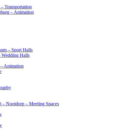
– Transportation
ouburg – Animation
sum – Sport Halls
– Wedding Halls
m – Animation
e
graphy
s) – Nootdorp – Meeting Spaces
y
ow