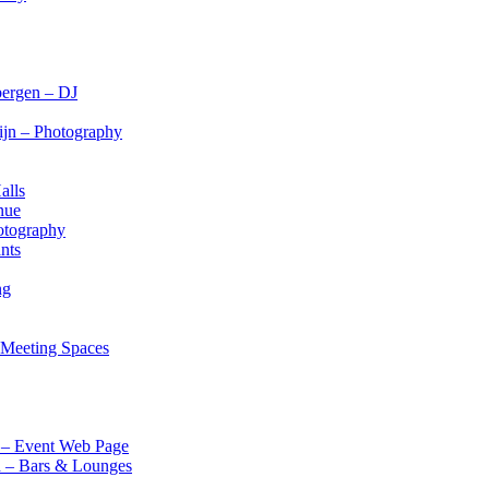
bergen – DJ
Rijn – Photography
alls
nue
otography
nts
ng
– Meeting Spaces
k – Event Web Page
d – Bars & Lounges