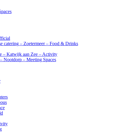
Spaces
ficial
e catering – Zoetermeer – Food & Drinks
ee – Katwijk aan Zee – Activity
) – Nootdorp – Meeting Spaces
y
ters
eous
nce
ld
vity
g