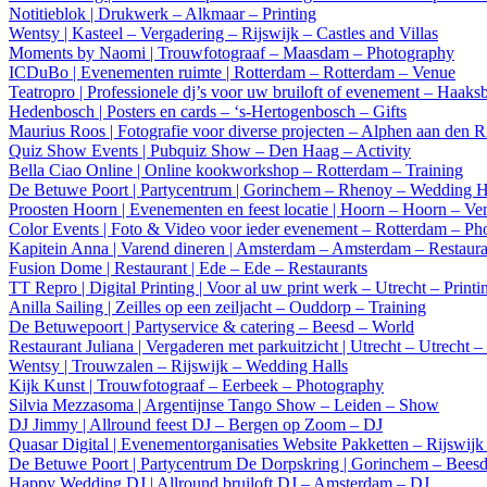
Notitieblok | Drukwerk – Alkmaar – Printing
Wentsy | Kasteel – Vergadering – Rijswijk – Castles and Villas
Moments by Naomi | Trouwfotograaf – Maasdam – Photography
ICDuBo | Evenementen ruimte | Rotterdam – Rotterdam – Venue
Teatropro | Professionele dj’s voor uw bruiloft of evenement – Haaks
Hedenbosch | Posters en cards – ‘s-Hertogenbosch – Gifts
Maurius Roos | Fotografie voor diverse projecten – Alphen aan den 
Quiz Show Events | Pubquiz Show – Den Haag – Activity
Bella Ciao Online | Online kookworkshop – Rotterdam – Training
De Betuwe Poort | Partycentrum | Gorinchem – Rhenoy – Wedding H
Proosten Hoorn | Evenementen en feest locatie | Hoorn – Hoorn – Ve
Color Events | Foto & Video voor ieder evenement – Rotterdam – Ph
Kapitein Anna | Varend dineren | Amsterdam – Amsterdam – Restaura
Fusion Dome | Restaurant | Ede – Ede – Restaurants
TT Repro | Digital Printing | Voor al uw print werk – Utrecht – Printi
Anilla Sailing | Zeilles op een zeiljacht – Ouddorp – Training
De Betuwepoort | Partyservice & catering – Beesd – World
Restaurant Juliana | Vergaderen met parkuitzicht | Utrecht – Utrecht 
Wentsy | Trouwzalen – Rijswijk – Wedding Halls
Kijk Kunst | Trouwfotograaf – Eerbeek – Photography
Silvia Mezzasoma | Argentijnse Tango Show – Leiden – Show
DJ Jimmy | Allround feest DJ – Bergen op Zoom – DJ
Quasar Digital | Evenementorganisaties Website Pakketten – Rijswij
De Betuwe Poort | Partycentrum De Dorpskring | Gorinchem – Bees
Happy Wedding DJ | Allround bruiloft DJ – Amsterdam – DJ