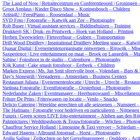
The Land of Now | Retraitecentrum en Conferentieoord | Groningen 
Groot Applaus | Kinder Disco Show – Koningsbosch – Children
Artist4U | FeestPiano – Roosendaal – Music
SVD Foto | Fotografie – Katwijk aan Zee – Photography
Rob Buser | Virtual assistant services – Biddinghuizen – Training
Drukkerij SK | Druk- en Printwerk – Hoek van Holland – Printing
Herben Tweewielers | Fietsverhuur – Gulpen – Transportation
Drift Wood Distillery | Inspirational Distillery Meeting space – Katw
Quasar Digital | Evenementenorganisatie ontwerpen – Rijswijk – Mis
Saxperience | Live entertainment op maat – Broek op Langedijk – Mu
Sabine | Fotoshoot in de studio – Culemborg – Photography
Kijk Kunst | Cake smash fotoshoot – Eerbeek – Children
Marken Express | Ms. Jan Smit sfeervolle boot – Volendam – Bars &
Day’s Stonegrill | Vergaderen – Amsterdam – Business Centers
Restaurant Juliana | Evenementenlocatie | Utrecht – Utrecht – Restaur
Sietinga Fotografie | Eventfotografie – Oosterhout – Photography
Nederlandse Zaken | Eventmanager – Heerhugowaard – Miscellaneo
Friture De Prins | Friteswagen op locatie – Venlo – Snacks
Delicio Catering | Wereldse gerechten uit alle seizoenen – Nunspeet 
The Hafmans | Fotografie voor bedrijven en particulieren – Nijmege
Funpix | Green screen LIVE foto-entertainment – Alphen aan den Ri
Palmpictures | Weddingshoots & Trouwfotografie – Wijchen – Photo
Chauffeur Service Holland | Limousine & Taxi vervoer – Schiedam – 
Edward Hagens | Allround fotograaf – Horst – Photography
Anilla Sailing | Zeiltochten op het Grevelingenmeer – Ouddorp – Acti