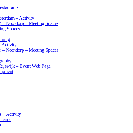
estaurants
terdam – Activity
s) – Nootdorp – Meeting Spaces
ting Spaces
aining
 Activity
s) – Nootdorp – Meeting Spaces
graphy
 Rijswijk – Event Web Page
uipment
 – Activity
aneous
t