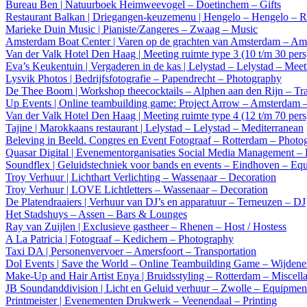
Bureau Ben | Natuurboek Heimweevogel – Doetinchem – Gifts
Restaurant Balkan | Driegangen-keuzemenu | Hengelo – Hengelo – R
Marieke Duin Music | Pianiste/Zangeres – Zwaag – Music
Amsterdam Boat Center | Varen op de grachten van Amsterdam – Ams
Van der Valk Hotel Den Haag | Meeting ruimte type 3 (10 t/m 30 per
Eva’s Keukentuin | Vergaderen in de kas | Lelystad – Lelystad – Mee
Lysvik Photos | Bedrijfsfotografie – Papendrecht – Photography
De Thee Boom | Workshop theecocktails – Alphen aan den Rijn – Tr
Up Events | Online teambuilding game: Project Arrow – Amsterdam –
Van der Valk Hotel Den Haag | Meeting ruimte type 4 (12 t/m 70 per
Tajine | Marokkaans restaurant | Lelystad – Lelystad – Mediterranean
Beleving in Beeld. Congres en Event Fotograaf – Rotterdam – Photo
Quasar Digital | Evenementorganisaties Social Media Management –
Soundflex | Geluidstechniek voor bands en events – Eindhoven – Eq
Troy Verhuur | Lichthart Verlichting – Wassenaar – Decoration
Troy Verhuur | LOVE Lichtletters – Wassenaar – Decoration
De Platendraaiers | Verhuur van DJ’s en apparatuur – Terneuzen – DJ
Het Stadshuys – Assen – Bars & Lounges
Ray van Zuijlen | Exclusieve gastheer – Rhenen – Host / Hostess
A La Patricia | Fotograaf – Kedichem – Photography
Taxi DA | Personenvervoer – Amersfoort – Transportation
Dol Events | Save the World – Online Teambuilding Game – Wijdenes
Make-Up and Hair Artist Enya | Bruidsstyling – Rotterdam – Miscell
JB Soundanddivision | Licht en Geluid verhuur – Zwolle – Equipmen
Printmeister | Evenementen Drukwerk – Veenendaal – Printing