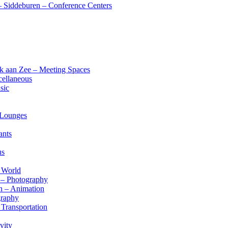
– Siddeburen – Conference Centers
ijk aan Zee – Meeting Spaces
cellaneous
sic
 Lounges
ants
us
– World
n – Photography
jn – Animation
graphy
Transportation
vity