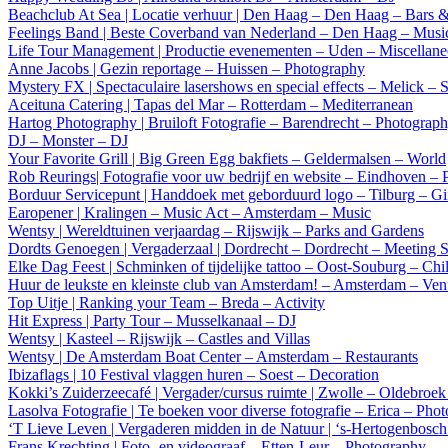
Beachclub At Sea | Locatie verhuur | Den Haag – Den Haag – Bars 
Feelings Band | Beste Coverband van Nederland – Den Haag – Musi
Life Tour Management | Productie evenementen – Uden – Miscellan
Anne Jacobs | Gezin reportage – Huissen – Photography
Mystery FX | Spectaculaire lasershows en special effects – Melick –
Aceituna Catering | Tapas del Mar – Rotterdam – Mediterranean
Hartog Photography | Bruiloft Fotografie – Barendrecht – Photograp
DJ – Monster – DJ
Your Favorite Grill | Big Green Egg bakfiets – Geldermalsen – World
Rob Reurings| Fotografie voor uw bedrijf en website – Eindhoven –
Borduur Servicepunt | Handdoek met geborduurd logo – Tilburg – Gi
Earopener | Kralingen – Music Act – Amsterdam – Music
Wentsy | Wereldtuinen verjaardag – Rijswijk – Parks and Gardens
Dordts Genoegen | Vergaderzaal | Dordrecht – Dordrecht – Meeting 
Elke Dag Feest | Schminken of tijdelijke tattoo – Oost-Souburg – Chi
Huur de leukste en kleinste club van Amsterdam! – Amsterdam – Ve
Top Uitje | Ranking your Team – Breda – Activity
Hit Express | Party Tour – Musselkanaal – DJ
Wentsy | Kasteel – Rijswijk – Castles and Villas
Wentsy | De Amsterdam Boat Center – Amsterdam – Restaurants
Ibizaflags | 10 Festival vlaggen huren – Soest – Decoration
Kokki’s Zuiderzeecafé | Vergader/cursus ruimte | Zwolle – Oldebroe
Lasolva Fotografie | Te boeken voor diverse fotografie – Erica – Pho
‘T Lieve Leven | Vergaderen midden in de Natuur | ‘s-Hertogenbosch
Frans Krechting | Foto- en videograaf – Etten-Leur – Photography