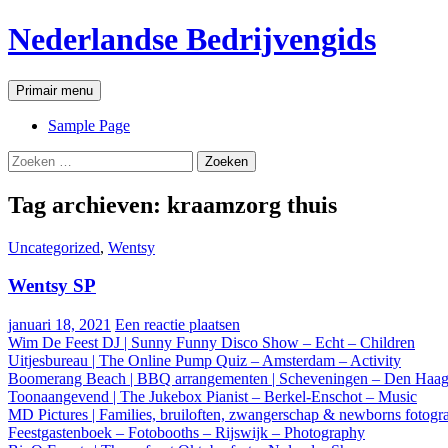
Ga
Nederlandse Bedrijvengids
naar
de
inhoud
Zoeken
Primair menu
Sample Page
Zoeken
naar:
Tag archieven: kraamzorg thuis
Uncategorized
,
Wentsy
Wentsy SP
januari 18, 2021
Een reactie plaatsen
Wim De Feest DJ | Sunny Funny Disco Show – Echt – Children
Uitjesbureau | The Online Pump Quiz – Amsterdam – Activity
Boomerang Beach | BBQ arrangementen | Scheveningen – Den Haag
Toonaangevend | The Jukebox Pianist – Berkel-Enschot – Music
MD Pictures | Families, bruiloften, zwangerschap & newborns fotog
Feestgastenboek – Fotobooths – Rijswijk – Photography