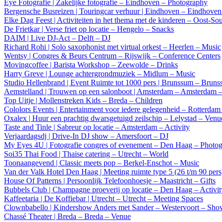
Eye Fotografie | Zakelijke fotografie – Eindhoven – Photography
Bergensche Busreizen | Touringcar verhuur | Eindhoven – Eindhoven 
Elke Dag Feest | Activiteiten in het thema met de kinderen – Oost-S
De Frietkar | Verse friet op locatie – Hengelo – Snacks
DAIM | Live DJ-Act – Delft – DJ
Richard Rohi | Solo saxophonist met virtual orkest – Heerlen – Music
Wentsy | Congres & Beurs Centrum – Rijswijk – Conference Centers
Movingcoffee | Barista Workshop – Zeewolde – Drinks
Harry Greve | Lounge achtergrondmuziek – Midlum – Music
Studio Hellenbrand | Event Ruimte tot 1000 pers | Brunssum – Bruns
Aemstelland | Trouwen op een salonboot | Amsterdam – Amsterdam 
Top Uitje | Mollenstreken Kids – Breda – Children
Cololors Events | Entertainment voor iedere gelegenheid – Rotterda
Oxalex | Huur een prachtig dwarsgetuigd zeilschip – Lelystad – Venu
Taste and Tinle | Sabreur op locatie – Amsterdam – Activity
Verjaardagsdj | Drive-In DJ show – Amersfoort – DJ
My Eyes 4U | Fotografie congres of evenement – Den Haag – Photo
Soi35 Thai Food | Thaise catering – Utrecht – World
Toonaangevend | Classic meets pop – Berkel-Enschot – Music
Van der Valk Hotel Den Haag | Meeting ruimte type 5 (26 t/m 90 per
House Of Patterns | Persoonlijk Telefoonhoesje – Maastricht – Gifts
Bubbels Club | Champagne proeverij op locatie – Den Haag – Activit
Kaffeetaria | De Koffiebar | Utrecht – Utrecht – Meeting Spaces
Clownbabello | Kindershow Anders met Sander – Westervoort – Sh
Chassé Theater | Breda – Breda – Venue