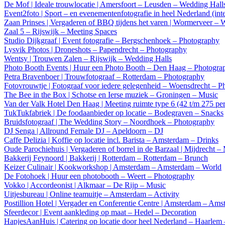
De Mof | Ideale trouwlocatie | Amersfoort – Leusden – Wedding Hall
Event2foto | Sport – en evenementenfotografie in heel Nederland (in
Zaan Prinses | Vergaderen of BBQ tijdens het varen | Wormerveer –
Zaal 5 – Rijswijk – Meeting Spaces
Studio Dijkgraaf | Event fotografie – Bergschenhoek – Photography
Lysvik Photos | Droneshots – Papendrecht – Photography
Wentsy | Trouwen Zalen – Rijswijk – Wedding Halls
Photo Booth Events | Huur een Photo Booth – Den Haag – Photogra
Petra Bravenboer | Trouwfotograaf – Rotterdam – Photography
Fotovrouwtje | Fotograaf voor iedere gelegenheid – Woensdrecht – 
The Bee in the Box | Schotse en Ierse muziek – Groningen – Music
Van der Valk Hotel Den Haag | Meeting ruimte type 6 (42 t/m 275 pe
TukTukfabriek | De foodaanbieder op locatie – Bodegraven – Snacks
Bruidsfotograaf | The Wedding Story – Noordhoek – Photography
DJ Senga | Allround Female DJ – Apeldoorn – DJ
Caffe Delizia | Koffie op locatie incl. Barista – Amsterdam – Drinks
Oude Parochiehuis | Vergaderen of borrel in de Barzaal | Mijdrecht –
Bakkerij Feynoord | Bakkerij | Rotterdam – Rotterdam – Brunch
Keizer Culinair | Kookworkshop | Amsterdam – Amsterdam – World
De Fotohoek | Huur een photobooth – Weert – Photography
Vokko | Accordeonist | Alkmaar – De Rijp – Music
Uitjesbureau | Online teamuitje – Amsterdam – Activity
Postillion Hotel | Vergader en Conferentie Centre | Amsterdam – Am
Sfeerdecor | Event aankleding op maat – Hedel – Decoration
HapjesAanHuis | Catering op locatie door heel Nederland – Haarlem