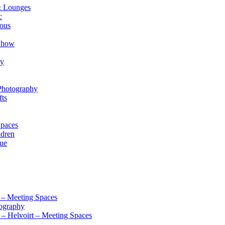
& Lounges
c
eous
 Show
hy
 Photography
fts
Spaces
ldren
nue
k – Meeting Spaces
tography
 – Helvoirt – Meeting Spaces