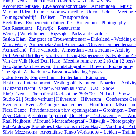
BinQ Events | Themafeest Oktoberfest – Nuland – Show
Accordeon Muziek | Live accordeonmuziek – Arnemuiden – Music
Markant Uden | Ruimtes voor uw meeting | Uden – Uden – Meeting 
Touringcarbedrijf – Dalfsen – Transportation
Beeldflow | Evenementen fotografie – Rotterdam – Photography
Test Restaurant – Rijswijk – Restaurants
Wentsy | Wereldtuinen – Rijswijk – Parks and Gardens
Saskia Dian | Zangeres en Trouwambtenaar – Dirksland – Wedding of
MamaWong | Authentieke Zuid-Amerikaans/Oosterse en mediterraans
Aemstelland | Privé vaartocht | Amsterdam – Amsterdam – Activity
Drift Wood Distillery | Craft Gin Tasting Experience | Katwijk aan Z
Van der Valk Hotel Den Haag | Meeting ruimte type 2 (8 t/m 12 pers
Fotografie Van Leeuwen | Bruidsfotografie – Duiven – Photography
The Spot | Zaalverhuur – Bussum – Meeting Spaces
Color Events | Partyverhuur – Rotterdam – Equipment
First Class Entertainment | Vestinggolf | Naarden – Naarden – Activit
1Duizend1Nacht | Vader Abraham lal show – Oss – Show
BinQ Events | Themafeest Back tot the ’80&’90 – Nuland – Show
Studio 21 | Studio verhuur | Hilversum – Hilversum – Conference Cen
Eventerim | Event- & Congresmanagement – Hoofddorp – Miscellan
Plaza Danza | Privédanslessen t.b.v. openingsdans – Groningen – Da
Zeyn Catering | Catering op maat | Den Haag – ‘s-Gravenhage – Wor
Raul Neijhorst | Allround Mensenfotograaf – Rijswijk – Photography
Rob Andeweg Produkties | Stadstours in Den Haag – Voorburg – Acti
Silvia Mezzasoma | Argentijnse Tango Workshops – Leiden – Trainin