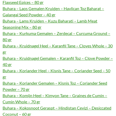
Flaxseed Epices – 80 gr
Buhara – Laos Gemalen Kruiden – Havlican Toz Baharat –
Galangal Seed Powder – 40 gr
Buhara – Lams Kruiden – Kuzu Baharati – Lamb Meat
Seasoning Mix – 80 gr
Buhara – Kurkuma Gemalen – Zerdecal – Curcuma Ground –
80 gr
Buhara – Kruidnagel Heel – Karanfil Tane – Cloves Whole – 30
gr
Buhara – Kruidnagel Gemalen – Karanfil Toz – Clove Powder –
40 gr
Buhara – Koriander Heel – Kisnis Tane – Coriander Seed – 50
gr
Buhara – Koriander Gemalen – Kisnis Toz – Coriander Seed
Powder – 70 gr
Buhara – Komijn Heel – Kimyon Tane – Graines de Cumin –
Cumin Whole – 70 gr
Buhara – Kokosnoot Geraspt – Hindistan Cevizi – Desiccated
Coconut – 60 gr