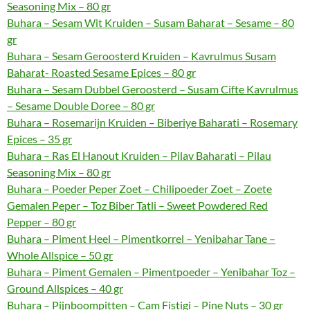
Seasoning Mix – 80 gr
Buhara – Sesam Wit Kruiden – Susam Baharat – Sesame – 80
gr
Buhara – Sesam Geroosterd Kruiden – Kavrulmus Susam
Baharat- Roasted Sesame Epices – 80 gr
Buhara – Sesam Dubbel Geroosterd – Susam Cifte Kavrulmus
– Sesame Double Doree – 80 gr
Buhara – Rosemarijn Kruiden – Biberiye Baharati – Rosemary
Epices – 35 gr
Buhara – Ras El Hanout Kruiden – Pilav Baharati – Pilau
Seasoning Mix – 80 gr
Buhara – Poeder Peper Zoet – Chilipoeder Zoet – Zoete
Gemalen Peper – Toz Biber Tatli – Sweet Powdered Red
Pepper – 80 gr
Buhara – Piment Heel – Pimentkorrel – Yenibahar Tane –
Whole Allspice – 50 gr
Buhara – Piment Gemalen – Pimentpoeder – Yenibahar Toz –
Ground Allspices – 40 gr
Buhara – Pijnboompitten – Cam Fistigi – Pine Nuts – 30 gr