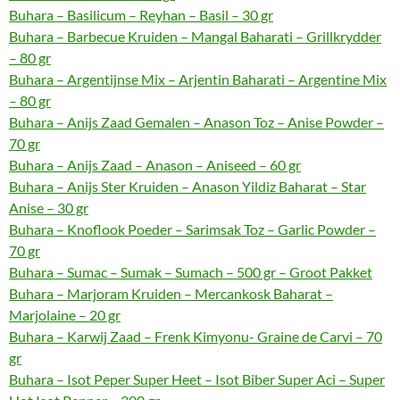
Buhara – Basilicum – Reyhan – Basil – 30 gr
Buhara – Barbecue Kruiden – Mangal Baharati – Grillkrydder
– 80 gr
Buhara – Argentijnse Mix – Arjentin Baharati – Argentine Mix
– 80 gr
Buhara – Anijs Zaad Gemalen – Anason Toz – Anise Powder –
70 gr
Buhara – Anijs Zaad – Anason – Aniseed – 60 gr
Buhara – Anijs Ster Kruiden – Anason Yildiz Baharat – Star
Anise – 30 gr
Buhara – Knoflook Poeder – Sarimsak Toz – Garlic Powder –
70 gr
Buhara – Sumac – Sumak – Sumach – 500 gr – Groot Pakket
Buhara – Marjoram Kruiden – Mercankosk Baharat –
Marjolaine – 20 gr
Buhara – Karwij Zaad – Frenk Kimyonu- Graine de Carvi – 70
gr
Buhara – Isot Peper Super Heet – Isot Biber Super Aci – Super