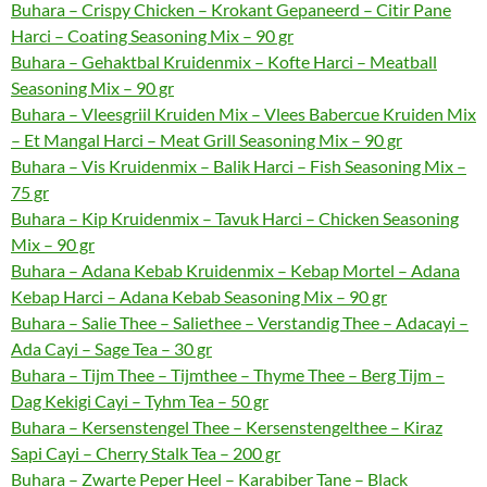
Buhara – Crispy Chicken – Krokant Gepaneerd – Citir Pane
Harci – Coating Seasoning Mix – 90 gr
Buhara – Gehaktbal Kruidenmix – Kofte Harci – Meatball
Seasoning Mix – 90 gr
Buhara – Vleesgriil Kruiden Mix – Vlees Babercue Kruiden Mix
– Et Mangal Harci – Meat Grill Seasoning Mix – 90 gr
Buhara – Vis Kruidenmix – Balik Harci – Fish Seasoning Mix –
75 gr
Buhara – Kip Kruidenmix – Tavuk Harci – Chicken Seasoning
Mix – 90 gr
Buhara – Adana Kebab Kruidenmix – Kebap Mortel – Adana
Kebap Harci – Adana Kebab Seasoning Mix – 90 gr
Buhara – Salie Thee – Saliethee – Verstandig Thee – Adacayi –
Ada Cayi – Sage Tea – 30 gr
Buhara – Tijm Thee – Tijmthee – Thyme Thee – Berg Tijm –
Dag Kekigi Cayi – Tyhm Tea – 50 gr
Buhara – Kersenstengel Thee – Kersenstengelthee – Kiraz
Sapi Cayi – Cherry Stalk Tea – 200 gr
Buhara – Zwarte Peper Heel – Karabiber Tane – Black