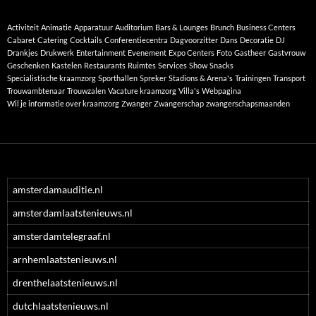
Activiteit
Animatie
Apparatuur
Auditorium
Bars & Lounges
Brunch
Business Centers
Cabaret
Catering
Cocktails
Conferentiecentra
Dagvoorzitter
Dans
Decoratie
DJ
Drankjes
Drukwerk
Entertainment
Evenement
Expo Centers
Foto
Gastheer
Gastvrouw
Geschenken
Kastelen
Restaurants
Ruimtes
Services
Show
Snacks
Specialistische kraamzorg
Sporthallen
Spreker
Stadions & Arena's
Trainingen
Transport
Trouwambtenaar
Trouwzalen
Vacature kraamzorg
Villa's
Webpagina
Wil je informatie over kraamzorg
Zwanger
Zwangerschap
zwangerschapsmaanden
amsterdamauditie.nl
amsterdamlaatstenieuws.nl
amsterdamtelegraaf.nl
arnhemlaatstenieuws.nl
drenthelaatstenieuws.nl
dutchlaatstenieuws.nl