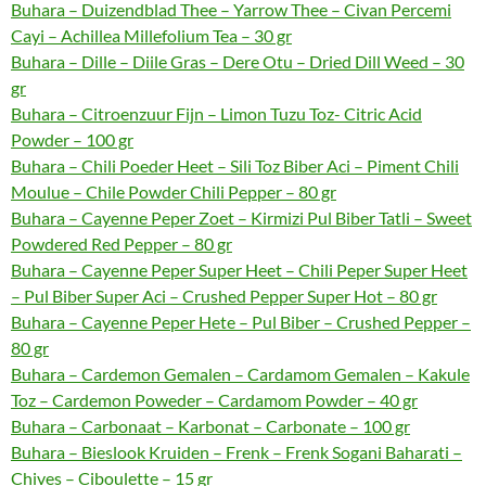
Buhara – Duizendblad Thee – Yarrow Thee – Civan Percemi
Cayi – Achillea Millefolium Tea – 30 gr
Buhara – Dille – Diile Gras – Dere Otu – Dried Dill Weed – 30
gr
Buhara – Citroenzuur Fijn – Limon Tuzu Toz- Citric Acid
Powder – 100 gr
Buhara – Chili Poeder Heet – Sili Toz Biber Aci – Piment Chili
Moulue – Chile Powder Chili Pepper – 80 gr
Buhara – Cayenne Peper Zoet – Kirmizi Pul Biber Tatli – Sweet
Powdered Red Pepper – 80 gr
Buhara – Cayenne Peper Super Heet – Chili Peper Super Heet
– Pul Biber Super Aci – Crushed Pepper Super Hot – 80 gr
Buhara – Cayenne Peper Hete – Pul Biber – Crushed Pepper –
80 gr
Buhara – Cardemon Gemalen – Cardamom Gemalen – Kakule
Toz – Cardemon Poweder – Cardamom Powder – 40 gr
Buhara – Carbonaat – Karbonat – Carbonate – 100 gr
Buhara – Bieslook Kruiden – Frenk – Frenk Sogani Baharati –
Chives – Ciboulette – 15 gr