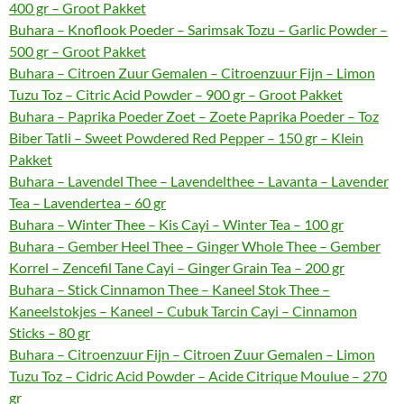
400 gr – Groot Pakket
Buhara – Knoflook Poeder – Sarimsak Tozu – Garlic Powder –
500 gr – Groot Pakket
Buhara – Citroen Zuur Gemalen – Citroenzuur Fijn – Limon
Tuzu Toz – Citric Acid Powder – 900 gr – Groot Pakket
Buhara – Paprika Poeder Zoet – Zoete Paprika Poeder – Toz
Biber Tatli – Sweet Powdered Red Pepper – 150 gr – Klein
Pakket
Buhara – Lavendel Thee – Lavendelthee – Lavanta – Lavender
Tea – Lavendertea – 60 gr
Buhara – Winter Thee – Kis Cayi – Winter Tea – 100 gr
Buhara – Gember Heel Thee – Ginger Whole Thee – Gember
Korrel – Zencefil Tane Cayi – Ginger Grain Tea – 200 gr
Buhara – Stick Cinnamon Thee – Kaneel Stok Thee –
Kaneelstokjes – Kaneel – Cubuk Tarcin Cayi – Cinnamon
Sticks – 80 gr
Buhara – Citroenzuur Fijn – Citroen Zuur Gemalen – Limon
Tuzu Toz – Cidric Acid Powder – Acide Citrique Moulue – 270
gr