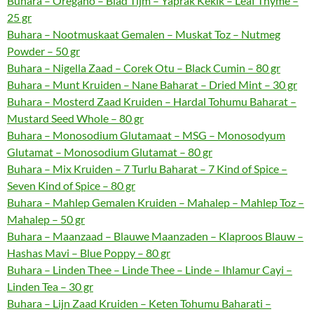
Buhara – Oregano – Blad Tijm – Yaprak Kekik – Leaf Thyme –
25 gr
Buhara – Nootmuskaat Gemalen – Muskat Toz – Nutmeg
Powder – 50 gr
Buhara – Nigella Zaad – Corek Otu – Black Cumin – 80 gr
Buhara – Munt Kruiden – Nane Baharat – Dried Mint – 30 gr
Buhara – Mosterd Zaad Kruiden – Hardal Tohumu Baharat –
Mustard Seed Whole – 80 gr
Buhara – Monosodium Glutamaat – MSG – Monosodyum
Glutamat – Monosodium Glutamat – 80 gr
Buhara – Mix Kruiden – 7 Turlu Baharat – 7 Kind of Spice –
Seven Kind of Spice – 80 gr
Buhara – Mahlep Gemalen Kruiden – Mahalep – Mahlep Toz –
Mahalep – 50 gr
Buhara – Maanzaad – Blauwe Maanzaden – Klaproos Blauw –
Hashas Mavi – Blue Poppy – 80 gr
Buhara – Linden Thee – Linde Thee – Linde – Ihlamur Cayi –
Linden Tea – 30 gr
Buhara – Lijn Zaad Kruiden – Keten Tohumu Baharati –