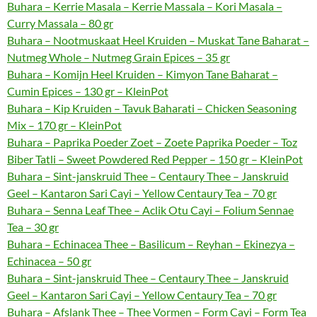
Buhara – Kerrie Masala – Kerrie Massala – Kori Masala –
Curry Massala – 80 gr
Buhara – Nootmuskaat Heel Kruiden – Muskat Tane Baharat –
Nutmeg Whole – Nutmeg Grain Epices – 35 gr
Buhara – Komijn Heel Kruiden – Kimyon Tane Baharat –
Cumin Epices – 130 gr – KleinPot
Buhara – Kip Kruiden – Tavuk Baharati – Chicken Seasoning
Mix – 170 gr – KleinPot
Buhara – Paprika Poeder Zoet – Zoete Paprika Poeder – Toz
Biber Tatli – Sweet Powdered Red Pepper – 150 gr – KleinPot
Buhara – Sint-janskruid Thee – Centaury Thee – Janskruid
Geel – Kantaron Sari Cayi – Yellow Centaury Tea – 70 gr
Buhara – Senna Leaf Thee – Aclik Otu Cayi – Folium Sennae
Tea – 30 gr
Buhara – Echinacea Thee – Basilicum – Reyhan – Ekinezya –
Echinacea – 50 gr
Buhara – Sint-janskruid Thee – Centaury Thee – Janskruid
Geel – Kantaron Sari Cayi – Yellow Centaury Tea – 70 gr
Buhara – Afslank Thee – Thee Vormen – Form Cayi – Form Tea