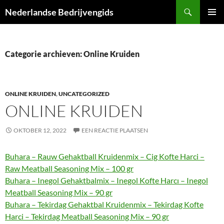
Ga
Zoeken
Nederlandse Bedrijvengids
naar
PRIMAI
de
MENU
inhoud
Categorie archieven: Online Kruiden
ONLINE KRUIDEN
,
UNCATEGORIZED
ONLINE KRUIDEN
OKTOBER 12, 2022
EEN REACTIE PLAATSEN
Buhara – Rauw Gehaktball Kruidenmix – Cig Kofte Harci –
Raw Meatball Seasoning Mix – 100 gr
Buhara – Inegol Gehaktbalmix – Inegol Kofte Harcı – Inegol
Meatball Seasoning Mix – 90 gr
Buhara – Tekirdag Gehaktbal Kruidenmix – Tekirdag Kofte
Harci – Tekirdag Meatball Seasoning Mix – 90 gr