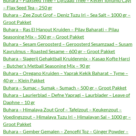
Buhara – Flaxseed Thee – Lijnzaad Thee – Keten Tohumu Cayi
– Flax Seed Tea – 250 gr
Buhara – Zee Zout Grof – Deniz Tuzu Iri – Sea Salt – 1000 gr –
Groot Pakket
Buhara – Ras El Hanout Kruiden – Pilav Baharati – Pilau
Seasoning Mix – 500 gr – Groot Pakket
Buhara – Sesam Geroosterd – Geroosterd Sesamzaad – Susam
Kavrulmus – Roasted Sesame – 600 gr – Groot Pakket
Buhara – Slagerij Gehaktball Kruidenmix – Kasap Kofte Harci
– Butcher’s Metball Seasoning Mix – 90 gr
Buhara – Oregano Kruiden – Yaprak Kekik Baharat – Tyme –
40 gr – Klein Pakket
Buhara – Sumac – Sumak – Sumach – 500 gr – Groot Pakket
Buhara – Laurierblad – Defne Yapragi – Laurblader – Leave of
Daphne – 10 gr
Buhara – Himalaya Zout Grof – Tafelzout – Keukenzout –
Voedingszout – Himalaya Tuzu Iri – Himalayan Sal – 1000 gr –
Groot Pakket
Buhara – Gember Gemalen – Zencefil Toz – Ginger Powder –