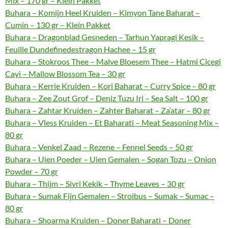
Mix – 170 gr – Klein Pakket
Buhara – Komijn Heel Kruiden – Kimyon Tane Baharat –
Cumin – 130 gr – Klein Pakket
Buhara – Dragonblad Gesneden – Tarhun Yapragi Kesik –
Feuille Dundefinedestragon Hachee – 15 gr
Buhara – Stokroos Thee – Malve Bloesem Thee – Hatmi Cicegi
Cayi – Mallow Blossom Tea – 30 gr
Buhara – Kerrie Kruiden – Kori Baharat – Curry Spice – 80 gr
Buhara – Zee Zout Grof – Deniz Tuzu Iri – Sea Salt – 100 gr
Buhara – Zahtar Kruiden – Zahter Baharat – Za’atar – 80 gr
Buhara – Vless Kruiden – Et Baharati – Meat Seasoning Mix –
80 gr
Buhara – Venkel Zaad – Rezene – Fennel Seeds – 50 gr
Buhara – Uien Poeder – Uien Gemalen – Sogan Tozu – Onion
Powder – 70 gr
Buhara – Thijm – Sivri Kekik – Thyme Leaves – 30 gr
Buhara – Sumak Fijn Gemalen – Stroibus – Sumak – Sumac –
80 gr
Buhara – Shoarma Kruiden – Doner Baharati – Doner