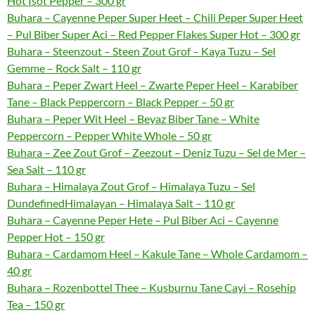
Hot Isot Pepper – 300 gr
Buhara – Cayenne Peper Super Heet – Chili Peper Super Heet
– Pul Biber Super Aci – Red Pepper Flakes Super Hot – 300 gr
Buhara – Steenzout – Steen Zout Grof – Kaya Tuzu – Sel
Gemme – Rock Salt – 110 gr
Buhara – Peper Zwart Heel – Zwarte Peper Heel – Karabiber
Tane – Black Peppercorn – Black Pepper – 50 gr
Buhara – Peper Wit Heel – Beyaz Biber Tane – White
Peppercorn – Pepper White Whole – 50 gr
Buhara – Zee Zout Grof – Zeezout – Deniz Tuzu – Sel de Mer –
Sea Salt – 110 gr
Buhara – Himalaya Zout Grof – Himalaya Tuzu – Sel
DundefinedHimalayan – Himalaya Salt – 110 gr
Buhara – Cayenne Peper Hete – Pul Biber Aci – Cayenne
Pepper Hot – 150 gr
Buhara – Cardamom Heel – Kakule Tane – Whole Cardamom –
40 gr
Buhara – Rozenbottel Thee – Kusburnu Tane Cayi – Rosehip
Tea – 150 gr