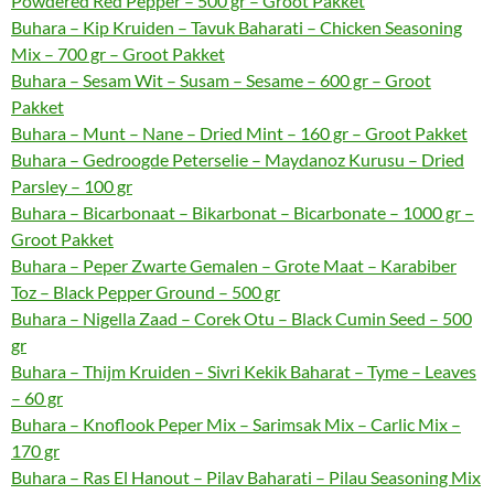
Powdered Red Pepper – 500 gr – Groot Pakket
Buhara – Kip Kruiden – Tavuk Baharati – Chicken Seasoning
Mix – 700 gr – Groot Pakket
Buhara – Sesam Wit – Susam – Sesame – 600 gr – Groot
Pakket
Buhara – Munt – Nane – Dried Mint – 160 gr – Groot Pakket
Buhara – Gedroogde Peterselie – Maydanoz Kurusu – Dried
Parsley – 100 gr
Buhara – Bicarbonaat – Bikarbonat – Bicarbonate – 1000 gr –
Groot Pakket
Buhara – Peper Zwarte Gemalen – Grote Maat – Karabiber
Toz – Black Pepper Ground – 500 gr
Buhara – Nigella Zaad – Corek Otu – Black Cumin Seed – 500
gr
Buhara – Thijm Kruiden – Sivri Kekik Baharat – Tyme – Leaves
– 60 gr
Buhara – Knoflook Peper Mix – Sarimsak Mix – Carlic Mix –
170 gr
Buhara – Ras El Hanout – Pilav Baharati – Pilau Seasoning Mix