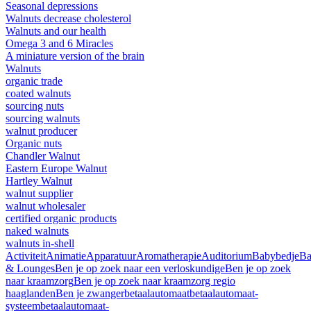
Seasonal depressions
Walnuts decrease cholesterol
Walnuts and our health
Omega 3 and 6 Miracles
A miniature version of the brain
Walnuts
organic trade
coated walnuts
sourcing nuts
sourcing walnuts
walnut producer
Organic nuts
Chandler Walnut
Eastern Europe Walnut
Hartley Walnut
walnut supplier
walnut wholesaler
certified organic products
naked walnuts
walnuts in-shell
Activiteit
Animatie
Apparatuur
Aromatherapie
Auditorium
Babybedje
Ba
& Lounges
Ben je op zoek naar een verloskundige
Ben je op zoek
naar kraamzorg
Ben je op zoek naar kraamzorg regio
haaglanden
Ben je zwanger
betaalautomaat
betaalautomaat-
systeem
betaalautomaat-