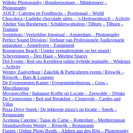
Willeke Photography | Bruidsreportage – Middenmeer –
Photography
AOCF | Catering en Foodtrucks – Poortugaal – World
Chocoloca | Ludieke chocolade uitjes – ‘s-Hertogenbosch – Activity
Altelier Van Biesbergen | Schilderworkshop | Tilburg – Tilburg –
Training
Semiphoto | Veelzijdige fotograaf – Amsterdam – Photography
Perfect Sound Division | Verhuur van Professionele Audiovisuele
apparatuur – Amstelveen – Equipment
Boomerang Beach | Unieke vergaderruimte op het strand |
Scheveningen – Den Haag – Meeting Spaces
Dol Events | Red ons Kerstfeest online hybride teamuitje – Wijdenes
– Activity
Wentsy Zaalverhuur | Zakelijk & Particulieren events | Rijswijk –
Rijswijk – Bars & Lounges
De Evenementen Kamer | Evenementenbureau – Grou –
Miscellaneous
Movingcoffee | Italiaanse Koffie op Locatie – Zeewolde – Drinks
De Cromvoirtse | Bed and Breakfast – Cromvoirt – Castles and
Villas
Pizza Drive Sneek | De lekkerste pizza’s op locatie – Sneek –
Restaurants
Aceituna Catering | Tapas de Carne – Rotterdam – Mediterranean
Strandpaviljoen Wentsy – Rijswijk – Restaurants
Funpix | Online Photo Booth – Alphen aan den Rijn – Photography