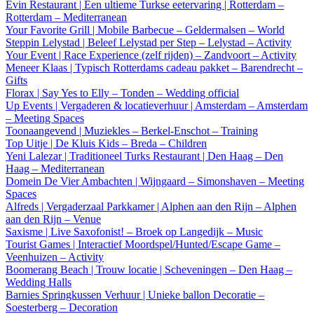
Evin Restaurant | Een ultieme Turkse eetervaring | Rotterdam –
Rotterdam – Mediterranean
Your Favorite Grill | Mobile Barbecue – Geldermalsen – World
Steppin Lelystad | Beleef Lelystad per Step – Lelystad – Activity
Your Event | Race Experience (zelf rijden) – Zandvoort – Activity
Meneer Klaas | Typisch Rotterdams cadeau pakket – Barendrecht –
Gifts
Florax | Say Yes to Elly – Tonden – Wedding official
Up Events | Vergaderen & locatieverhuur | Amsterdam – Amsterdam
– Meeting Spaces
Toonaangevend | Muziekles – Berkel-Enschot – Training
Top Uitje | De Kluis Kids – Breda – Children
Yeni Lalezar | Traditioneel Turks Restaurant | Den Haag – Den
Haag – Mediterranean
Domein De Vier Ambachten | Wijngaard – Simonshaven – Meeting
Spaces
Alfreds | Vergaderzaal Parkkamer | Alphen aan den Rijn – Alphen
aan den Rijn – Venue
Saxisme | Live Saxofonist! – Broek op Langedijk – Music
Tourist Games | Interactief Moordspel/Hunted/Escape Game –
Veenhuizen – Activity
Boomerang Beach | Trouw locatie | Scheveningen – Den Haag –
Wedding Halls
Barnies Springkussen Verhuur | Unieke ballon Decoratie –
Soesterberg – Decoration