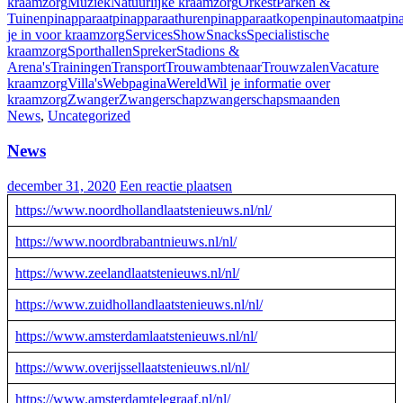
kraamzorg
Muziek
Natuurlijke kraamzorg
Orkest
Parken &
Tuinen
pinapparaat
pinapparaathuren
pinapparaatkopen
pinautomaat
pin
je in voor kraamzorg
Services
Show
Snacks
Specialistische
kraamzorg
Sporthallen
Spreker
Stadions &
Arena's
Trainingen
Transport
Trouwambtenaar
Trouwzalen
Vacature
kraamzorg
Villa's
Webpagina
Wereld
Wil je informatie over
kraamzorg
Zwanger
Zwangerschap
zwangerschapsmaanden
News
,
Uncategorized
News
december 31, 2020
Een reactie plaatsen
https://www.noordhollandlaatstenieuws.nl/nl/
https://www.noordbrabantnieuws.nl/nl/
https://www.zeelandlaatstenieuws.nl/nl/
https://www.zuidhollandlaatstenieuws.nl/nl/
https://www.amsterdamlaatstenieuws.nl/nl/
https://www.overijssellaatstenieuws.nl/nl/
https://www.amsterdamtelegraaf.nl/nl/