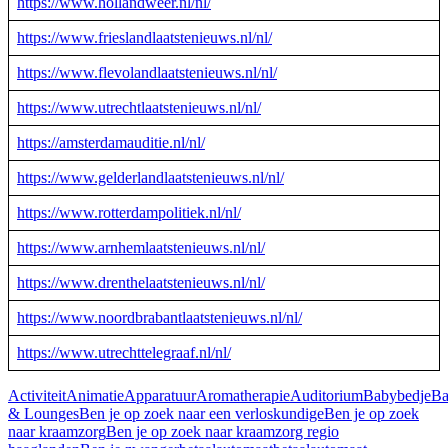
https://www.hollandweer.nl/nl/
https://www.frieslandlaatstenieuws.nl/nl/
https://www.flevolandlaatstenieuws.nl/nl/
https://www.utrechtlaatstenieuws.nl/nl/
https://amsterdamauditie.nl/nl/
https://www.gelderlandlaatstenieuws.nl/nl/
https://www.rotterdampolitiek.nl/nl/
https://www.arnhemlaatstenieuws.nl/nl/
https://www.drenthelaatstenieuws.nl/nl/
https://www.noordbrabantlaatstenieuws.nl/nl/
https://www.utrechttelegraaf.nl/nl/
Activiteit
Animatie
Apparatuur
Aromatherapie
Auditorium
Babybedje
Ba
& Lounges
Ben je op zoek naar een verloskundige
Ben je op zoek
naar kraamzorg
Ben je op zoek naar kraamzorg regio