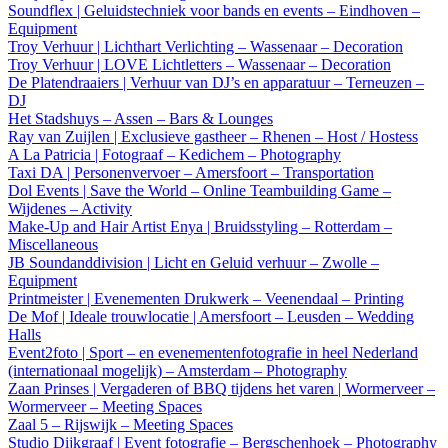
Soundflex | Geluidstechniek voor bands en events – Eindhoven –
Equipment
Troy Verhuur | Lichthart Verlichting – Wassenaar – Decoration
Troy Verhuur | LOVE Lichtletters – Wassenaar – Decoration
De Platendraaiers | Verhuur van DJ’s en apparatuur – Terneuzen –
DJ
Het Stadshuys – Assen – Bars & Lounges
Ray van Zuijlen | Exclusieve gastheer – Rhenen – Host / Hostess
A La Patricia | Fotograaf – Kedichem – Photography
Taxi DA | Personenvervoer – Amersfoort – Transportation
Dol Events | Save the World – Online Teambuilding Game –
Wijdenes – Activity
Make-Up and Hair Artist Enya | Bruidsstyling – Rotterdam –
Miscellaneous
JB Soundanddivision | Licht en Geluid verhuur – Zwolle –
Equipment
Printmeister | Evenementen Drukwerk – Veenendaal – Printing
De Mof | Ideale trouwlocatie | Amersfoort – Leusden – Wedding
Halls
Event2foto | Sport – en evenementenfotografie in heel Nederland
(internationaal mogelijk) – Amsterdam – Photography
Zaan Prinses | Vergaderen of BBQ tijdens het varen | Wormerveer –
Wormerveer – Meeting Spaces
Zaal 5 – Rijswijk – Meeting Spaces
Studio Dijkgraaf | Event fotografie – Bergschenhoek – Photography