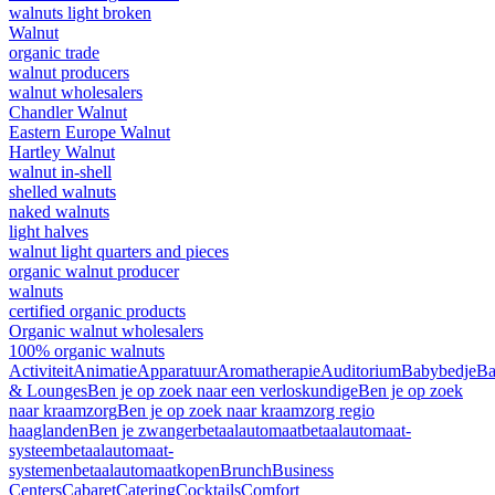
walnuts light broken
Walnut
organic trade
walnut producers
walnut wholesalers
Chandler Walnut
Eastern Europe Walnut
Hartley Walnut
walnut in-shell
shelled walnuts
naked walnuts
light halves
walnut light quarters and pieces
organic walnut producer
walnuts
certified organic products
Organic walnut wholesalers
100% organic walnuts
Activiteit
Animatie
Apparatuur
Aromatherapie
Auditorium
Babybedje
Ba
& Lounges
Ben je op zoek naar een verloskundige
Ben je op zoek
naar kraamzorg
Ben je op zoek naar kraamzorg regio
haaglanden
Ben je zwanger
betaalautomaat
betaalautomaat-
systeem
betaalautomaat-
systemen
betaalautomaatkopen
Brunch
Business
Centers
Cabaret
Catering
Cocktails
Comfort