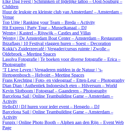
Elke Dag Feest | Schminken of tijdelijke tattoo – Oost-Souburg –
Children
Huur de leukste en kleinste club van Amsterdam! – Amsterdam –
Venue
Top Uitje | Ranking your Team – Breda – Activity
Hit Express | Party Tour – Musselkanaal – DJ
Wentsy | Kasteel – Rijswijk – Castles and Villas
Wentsy | De Amsterdam Boat Center – Amsterdam – Restaurants
Ibizaflags | 10 Festival vlaggen huren – Soest – Decoration
Kokki’s Zuiderzeecafé | Vergader/cursus ruimte | Zwolle –
Oldebroek – Meeting Spaces
Lasolva Fotografie | Te boeken voor diverse fotografie – Erica –
Photography
‘T Lieve Leven | Vergaderen midden in de Natuur | ‘s-
Hertogenbosch – Helvoirt – Meeting Spaces
Frans Krechting | Foto- en videograaf – Etten-Leur – Photography
Dian Dian | Authentiek Indonesisch eten – Hilversum – World
Kevin Slotboom | Fotograaf – Gaanderen – Photography
Barcelona Sail | Online Teambuilding Game – Amsterdam –
Activity
HelloDJ | DJ huren voor ieder event – Hengelo – DJ
Barcelona Sail | Online Teambuilding Game – Amsterdam –
Activity
Funpix | Online Photo Booth – Alphen aan den Rijn – Event Web
Page