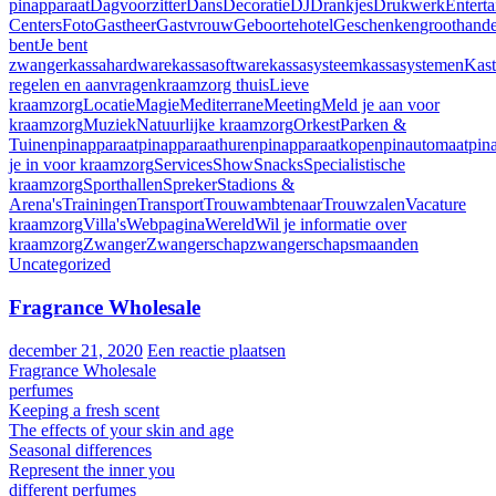
pinapparaat
Dagvoorzitter
Dans
Decoratie
DJ
Drankjes
Drukwerk
Entert
Centers
Foto
Gastheer
Gastvrouw
Geboortehotel
Geschenken
groothand
bent
Je bent
zwanger
kassahardware
kassasoftware
kassasysteem
kassasystemen
Kast
regelen en aanvragen
kraamzorg thuis
Lieve
kraamzorg
Locatie
Magie
Mediterrane
Meeting
Meld je aan voor
kraamzorg
Muziek
Natuurlijke kraamzorg
Orkest
Parken &
Tuinen
pinapparaat
pinapparaathuren
pinapparaatkopen
pinautomaat
pin
je in voor kraamzorg
Services
Show
Snacks
Specialistische
kraamzorg
Sporthallen
Spreker
Stadions &
Arena's
Trainingen
Transport
Trouwambtenaar
Trouwzalen
Vacature
kraamzorg
Villa's
Webpagina
Wereld
Wil je informatie over
kraamzorg
Zwanger
Zwangerschap
zwangerschapsmaanden
Uncategorized
Fragrance Wholesale
december 21, 2020
Een reactie plaatsen
Fragrance Wholesale
perfumes
Keeping a fresh scent
The effects of your skin and age
Seasonal differences
Represent the inner you
different perfumes