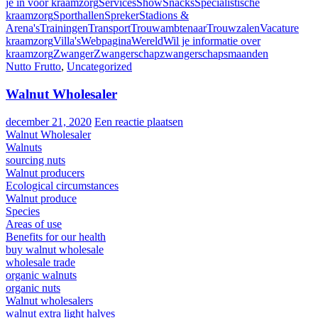
je in voor kraamzorg
Services
Show
Snacks
Specialistische
kraamzorg
Sporthallen
Spreker
Stadions &
Arena's
Trainingen
Transport
Trouwambtenaar
Trouwzalen
Vacature
kraamzorg
Villa's
Webpagina
Wereld
Wil je informatie over
kraamzorg
Zwanger
Zwangerschap
zwangerschapsmaanden
Nutto Frutto
,
Uncategorized
Walnut Wholesaler
december 21, 2020
Een reactie plaatsen
Walnut Wholesaler
Walnuts
sourcing nuts
Walnut producers
Ecological circumstances
Walnut produce
Species
Areas of use
Benefits for our health
buy walnut wholesale
wholesale trade
organic walnuts
organic nuts
Walnut wholesalers
walnut extra light halves