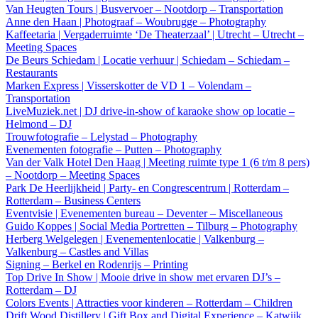
Van Heugten Tours | Busvervoer – Nootdorp – Transportation
Anne den Haan | Photograaf – Woubrugge – Photography
Kaffeetaria | Vergaderruimte ‘De Theaterzaal’ | Utrecht – Utrecht –
Meeting Spaces
De Beurs Schiedam | Locatie verhuur | Schiedam – Schiedam –
Restaurants
Marken Express | Visserskotter de VD 1 – Volendam –
Transportation
LiveMuziek.net | DJ drive-in-show of karaoke show op locatie –
Helmond – DJ
Trouwfotografie – Lelystad – Photography
Evenementen fotografie – Putten – Photography
Van der Valk Hotel Den Haag | Meeting ruimte type 1 (6 t/m 8 pers)
– Nootdorp – Meeting Spaces
Park De Heerlijkheid | Party- en Congrescentrum | Rotterdam –
Rotterdam – Business Centers
Eventvisie | Evenementen bureau – Deventer – Miscellaneous
Guido Koppes | Social Media Portretten – Tilburg – Photography
Herberg Welgelegen | Evenementenlocatie | Valkenburg –
Valkenburg – Castles and Villas
Signing – Berkel en Rodenrijs – Printing
Top Drive In Show | Mooie drive in show met ervaren DJ’s –
Rotterdam – DJ
Colors Events | Attracties voor kinderen – Rotterdam – Children
Drift Wood Distillery | Gift Box and Digital Experience – Katwijk