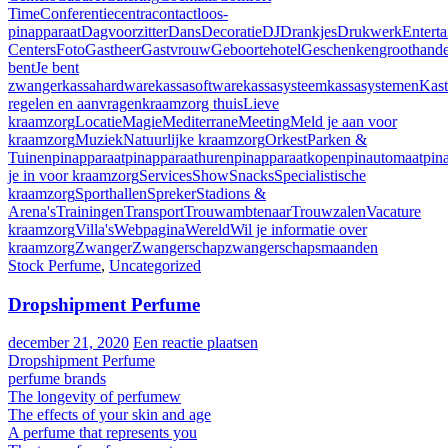
Time
Conferentiecentra
contactloos-
pinapparaat
Dagvoorzitter
Dans
Decoratie
DJ
Drankjes
Drukwerk
Entert
Centers
Foto
Gastheer
Gastvrouw
Geboortehotel
Geschenken
groothand
bent
Je bent
zwanger
kassahardware
kassasoftware
kassasysteem
kassasystemen
Kast
regelen en aanvragen
kraamzorg thuis
Lieve
kraamzorg
Locatie
Magie
Mediterrane
Meeting
Meld je aan voor
kraamzorg
Muziek
Natuurlijke kraamzorg
Orkest
Parken &
Tuinen
pinapparaat
pinapparaathuren
pinapparaatkopen
pinautomaat
pin
je in voor kraamzorg
Services
Show
Snacks
Specialistische
kraamzorg
Sporthallen
Spreker
Stadions &
Arena's
Trainingen
Transport
Trouwambtenaar
Trouwzalen
Vacature
kraamzorg
Villa's
Webpagina
Wereld
Wil je informatie over
kraamzorg
Zwanger
Zwangerschap
zwangerschapsmaanden
Stock Perfume
,
Uncategorized
Dropshipment Perfume
december 21, 2020
Een reactie plaatsen
Dropshipment Perfume
perfume brands
The longevity of perfumew
The effects of your skin and age
A perfume that represents you