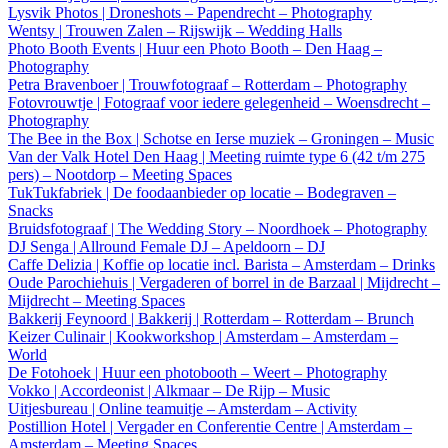
Lysvik Photos | Droneshots – Papendrecht – Photography
Wentsy | Trouwen Zalen – Rijswijk – Wedding Halls
Photo Booth Events | Huur een Photo Booth – Den Haag –
Photography
Petra Bravenboer | Trouwfotograaf – Rotterdam – Photography
Fotovrouwtje | Fotograaf voor iedere gelegenheid – Woensdrecht –
Photography
The Bee in the Box | Schotse en Ierse muziek – Groningen – Music
Van der Valk Hotel Den Haag | Meeting ruimte type 6 (42 t/m 275
pers) – Nootdorp – Meeting Spaces
TukTukfabriek | De foodaanbieder op locatie – Bodegraven –
Snacks
Bruidsfotograaf | The Wedding Story – Noordhoek – Photography
DJ Senga | Allround Female DJ – Apeldoorn – DJ
Caffe Delizia | Koffie op locatie incl. Barista – Amsterdam – Drinks
Oude Parochiehuis | Vergaderen of borrel in de Barzaal | Mijdrecht –
Mijdrecht – Meeting Spaces
Bakkerij Feynoord | Bakkerij | Rotterdam – Rotterdam – Brunch
Keizer Culinair | Kookworkshop | Amsterdam – Amsterdam –
World
De Fotohoek | Huur een photobooth – Weert – Photography
Vokko | Accordeonist | Alkmaar – De Rijp – Music
Uitjesbureau | Online teamuitje – Amsterdam – Activity
Postillion Hotel | Vergader en Conferentie Centre | Amsterdam –
Amsterdam – Meeting Spaces