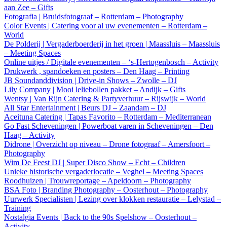
aan Zee – Gifts
Fotografia | Bruidsfotograaf – Rotterdam – Photography
Color Events | Catering voor al uw evenementen – Rotterdam –
World
De Polderij | Vergaderboerderij in het groen | Maassluis – Maassluis
– Meeting Spaces
Online uitjes / Digitale evenementen – ‘s-Hertogenbosch – Activity
Drukwerk , spandoeken en posters – Den Haag – Printing
JB Soundanddivision | Drive-in Shows – Zwolle – DJ
Lily Company | Mooi leliebollen pakket – Andijk – Gifts
Wentsy | Van Rijn Catering & Partyverhuur – Rijswijk – World
All Star Entertainment | Beurs DJ – Zaandam – DJ
Aceituna Catering | Tapas Favorito – Rotterdam – Mediterranean
Go Fast Scheveningen | Powerboat varen in Scheveningen – Den
Haag – Activity
Didrone | Overzicht op niveau – Drone fotograaf – Amersfoort –
Photography
Wim De Feest DJ | Super Disco Show – Echt – Children
Unieke historische vergaderlocatie – Veghel – Meeting Spaces
Roodhuizen | Trouwreportage – Apeldoorn – Photography
BSA Foto | Branding Photography – Oosterhout – Photography
Uurwerk Specialisten | Lezing over klokken restauratie – Lelystad –
Training
Nostalgia Events | Back to the 90s Spelshow – Oosterhout –
Activity