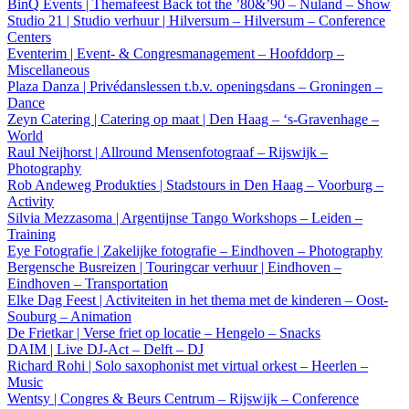
BinQ Events | Themafeest Back tot the ’80&’90 – Nuland – Show
Studio 21 | Studio verhuur | Hilversum – Hilversum – Conference
Centers
Eventerim | Event- & Congresmanagement – Hoofddorp –
Miscellaneous
Plaza Danza | Privédanslessen t.b.v. openingsdans – Groningen –
Dance
Zeyn Catering | Catering op maat | Den Haag – ‘s-Gravenhage –
World
Raul Neijhorst | Allround Mensenfotograaf – Rijswijk –
Photography
Rob Andeweg Produkties | Stadstours in Den Haag – Voorburg –
Activity
Silvia Mezzasoma | Argentijnse Tango Workshops – Leiden –
Training
Eye Fotografie | Zakelijke fotografie – Eindhoven – Photography
Bergensche Busreizen | Touringcar verhuur | Eindhoven –
Eindhoven – Transportation
Elke Dag Feest | Activiteiten in het thema met de kinderen – Oost-
Souburg – Animation
De Frietkar | Verse friet op locatie – Hengelo – Snacks
DAIM | Live DJ-Act – Delft – DJ
Richard Rohi | Solo saxophonist met virtual orkest – Heerlen –
Music
Wentsy | Congres & Beurs Centrum – Rijswijk – Conference