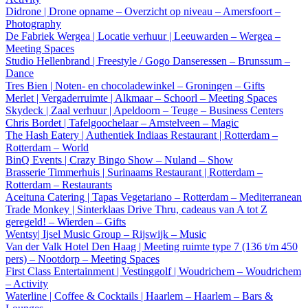
Didrone | Drone opname – Overzicht op niveau – Amersfoort –
Photography
De Fabriek Wergea | Locatie verhuur | Leeuwarden – Wergea –
Meeting Spaces
Studio Hellenbrand | Freestyle / Gogo Danseressen – Brunssum –
Dance
Tres Bien | Noten- en chocoladewinkel – Groningen – Gifts
Merlet | Vergaderruimte | Alkmaar – Schoorl – Meeting Spaces
Skydeck | Zaal verhuur | Apeldoorn – Teuge – Business Centers
Chris Bordet | Tafelgoochelaar – Amstelveen – Magic
The Hash Eatery | Authentiek Indiaas Restaurant | Rotterdam –
Rotterdam – World
BinQ Events | Crazy Bingo Show – Nuland – Show
Brasserie Timmerhuis | Surinaams Restaurant | Rotterdam –
Rotterdam – Restaurants
Aceituna Catering | Tapas Vegetariano – Rotterdam – Mediterranean
Trade Monkey | Sinterklaas Drive Thru, cadeaus van A tot Z
geregeld! – Wierden – Gifts
Wentsy| Ijsel Music Group – Rijswijk – Music
Van der Valk Hotel Den Haag | Meeting ruimte type 7 (136 t/m 450
pers) – Nootdorp – Meeting Spaces
First Class Entertainment | Vestinggolf | Woudrichem – Woudrichem
– Activity
Waterline | Coffee & Cocktails | Haarlem – Haarlem – Bars &