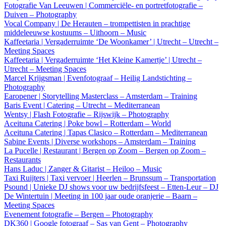
Fotografie Van Leeuwen | Commerciële- en portretfotografie –
Duiven – Photography
Vocal Company | De Herauten – trompettisten in prachtige
middeleeuwse kostuums – Uithoorn – Music
Kaffeetaria | Vergaderruimte ‘De Woonkamer’ | Utrecht – Utrecht –
Meeting Spaces
Kaffeetaria | Vergaderruimte ‘Het Kleine Kamertje’ | Utrecht –
Utrecht – Meeting Spaces
Marcel Krijgsman | Evenfotograaf – Heilig Landstichting –
Photography
Earopener | Storytelling Masterclass – Amsterdam – Training
Baris Event | Catering – Utrecht – Mediterranean
Wentsy | Flash Fotografie – Rijswijk – Photography
Aceituna Catering | Poke bowl – Rotterdam – World
Aceituna Catering | Tapas Clasico – Rotterdam – Mediterranean
Sabine Events | Diverse workshops – Amsterdam – Training
La Pucelle | Restaurant | Bergen op Zoom – Bergen op Zoom –
Restaurants
Hans Laduc | Zanger & Gitarist – Heiloo – Music
Taxi Ruijters | Taxi vervoer | Heerlen – Brunssum – Transportation
Psound | Unieke DJ shows voor uw bedrijfsfeest – Etten-Leur – DJ
De Wintertuin | Meeting in 100 jaar oude oranjerie – Baarn –
Meeting Spaces
Evenement fotografie – Bergen – Photography
DK360 | Google fotograaf – Sas van Gent – Photography