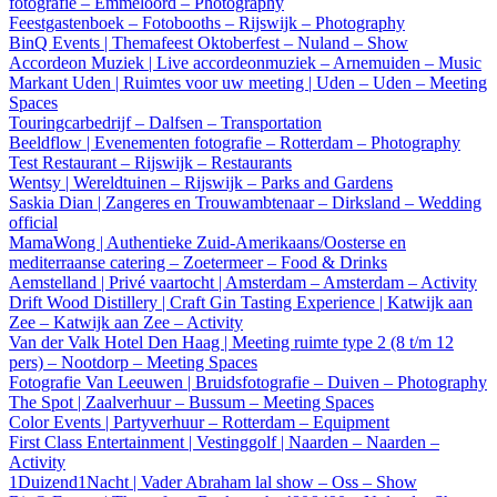
fotografie – Emmeloord – Photography
Feestgastenboek – Fotobooths – Rijswijk – Photography
BinQ Events | Themafeest Oktoberfest – Nuland – Show
Accordeon Muziek | Live accordeonmuziek – Arnemuiden – Music
Markant Uden | Ruimtes voor uw meeting | Uden – Uden – Meeting
Spaces
Touringcarbedrijf – Dalfsen – Transportation
Beeldflow | Evenementen fotografie – Rotterdam – Photography
Test Restaurant – Rijswijk – Restaurants
Wentsy | Wereldtuinen – Rijswijk – Parks and Gardens
Saskia Dian | Zangeres en Trouwambtenaar – Dirksland – Wedding
official
MamaWong | Authentieke Zuid-Amerikaans/Oosterse en
mediterraanse catering – Zoetermeer – Food & Drinks
Aemstelland | Privé vaartocht | Amsterdam – Amsterdam – Activity
Drift Wood Distillery | Craft Gin Tasting Experience | Katwijk aan
Zee – Katwijk aan Zee – Activity
Van der Valk Hotel Den Haag | Meeting ruimte type 2 (8 t/m 12
pers) – Nootdorp – Meeting Spaces
Fotografie Van Leeuwen | Bruidsfotografie – Duiven – Photography
The Spot | Zaalverhuur – Bussum – Meeting Spaces
Color Events | Partyverhuur – Rotterdam – Equipment
First Class Entertainment | Vestinggolf | Naarden – Naarden –
Activity
1Duizend1Nacht | Vader Abraham lal show – Oss – Show