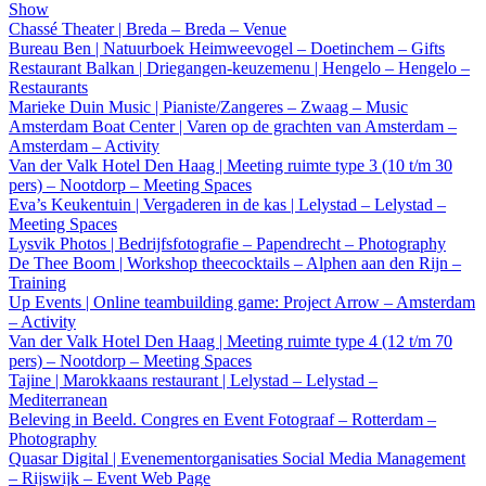
Show
Chassé Theater | Breda – Breda – Venue
Bureau Ben | Natuurboek Heimweevogel – Doetinchem – Gifts
Restaurant Balkan | Driegangen-keuzemenu | Hengelo – Hengelo –
Restaurants
Marieke Duin Music | Pianiste/Zangeres – Zwaag – Music
Amsterdam Boat Center | Varen op de grachten van Amsterdam –
Amsterdam – Activity
Van der Valk Hotel Den Haag | Meeting ruimte type 3 (10 t/m 30
pers) – Nootdorp – Meeting Spaces
Eva’s Keukentuin | Vergaderen in de kas | Lelystad – Lelystad –
Meeting Spaces
Lysvik Photos | Bedrijfsfotografie – Papendrecht – Photography
De Thee Boom | Workshop theecocktails – Alphen aan den Rijn –
Training
Up Events | Online teambuilding game: Project Arrow – Amsterdam
– Activity
Van der Valk Hotel Den Haag | Meeting ruimte type 4 (12 t/m 70
pers) – Nootdorp – Meeting Spaces
Tajine | Marokkaans restaurant | Lelystad – Lelystad –
Mediterranean
Beleving in Beeld. Congres en Event Fotograaf – Rotterdam –
Photography
Quasar Digital | Evenementorganisaties Social Media Management
– Rijswijk – Event Web Page