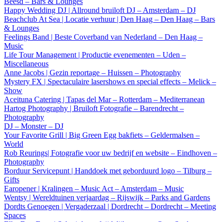
Beesd – Bars & Lounges
Happy Wedding DJ | Allround bruiloft DJ – Amsterdam – DJ
Beachclub At Sea | Locatie verhuur | Den Haag – Den Haag – Bars
& Lounges
Feelings Band | Beste Coverband van Nederland – Den Haag –
Music
Life Tour Management | Productie evenementen – Uden –
Miscellaneous
Anne Jacobs | Gezin reportage – Huissen – Photography
Mystery FX | Spectaculaire lasershows en special effects – Melick –
Show
Aceituna Catering | Tapas del Mar – Rotterdam – Mediterranean
Hartog Photography | Bruiloft Fotografie – Barendrecht –
Photography
DJ – Monster – DJ
Your Favorite Grill | Big Green Egg bakfiets – Geldermalsen –
World
Rob Reurings| Fotografie voor uw bedrijf en website – Eindhoven –
Photography
Borduur Servicepunt | Handdoek met geborduurd logo – Tilburg –
Gifts
Earopener | Kralingen – Music Act – Amsterdam – Music
Wentsy | Wereldtuinen verjaardag – Rijswijk – Parks and Gardens
Dordts Genoegen | Vergaderzaal | Dordrecht – Dordrecht – Meeting
Spaces