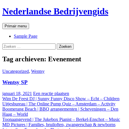
Ga
Nederlandse Bedrijvengids
naar
de
inhoud
Zoeken
Primair menu
Sample Page
Zoeken
naar:
Tag archieven: Evenement
Uncategorized
,
Wentsy
Wentsy SP
januari 18, 2021
Een reactie plaatsen
Wim De Feest DJ | Sunny Funny Disco Show – Echt – Children
Uitjesbureau | The Online Pump Quiz – Amsterdam – Activity
Boomerang Beach | BBQ arrangementen | Scheveningen – Den
Haag – World
Toonaangevend | The Jukebox Pianist – Berkel-Enschot – Music
MD Pictures | Families, bruiloften, zwangerschap & newborns