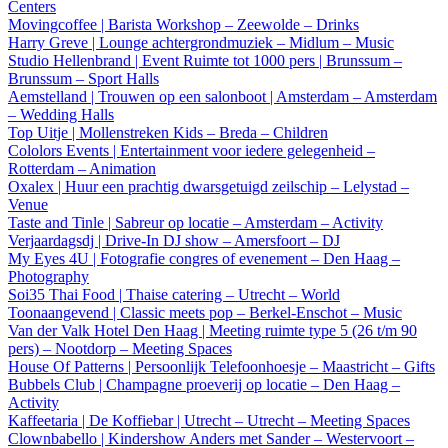
Centers
Movingcoffee | Barista Workshop – Zeewolde – Drinks
Harry Greve | Lounge achtergrondmuziek – Midlum – Music
Studio Hellenbrand | Event Ruimte tot 1000 pers | Brunssum –
Brunssum – Sport Halls
Aemstelland | Trouwen op een salonboot | Amsterdam – Amsterdam
– Wedding Halls
Top Uitje | Mollenstreken Kids – Breda – Children
Cololors Events | Entertainment voor iedere gelegenheid –
Rotterdam – Animation
Oxalex | Huur een prachtig dwarsgetuigd zeilschip – Lelystad –
Venue
Taste and Tinle | Sabreur op locatie – Amsterdam – Activity
Verjaardagsdj | Drive-In DJ show – Amersfoort – DJ
My Eyes 4U | Fotografie congres of evenement – Den Haag –
Photography
Soi35 Thai Food | Thaise catering – Utrecht – World
Toonaangevend | Classic meets pop – Berkel-Enschot – Music
Van der Valk Hotel Den Haag | Meeting ruimte type 5 (26 t/m 90
pers) – Nootdorp – Meeting Spaces
House Of Patterns | Persoonlijk Telefoonhoesje – Maastricht – Gifts
Bubbels Club | Champagne proeverij op locatie – Den Haag –
Activity
Kaffeetaria | De Koffiebar | Utrecht – Utrecht – Meeting Spaces
Clownbabello | Kindershow Anders met Sander – Westervoort –