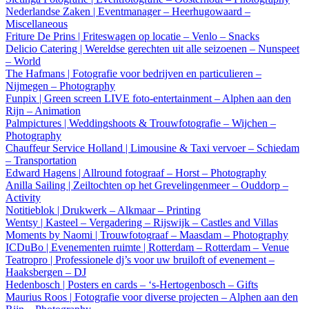
Nederlandse Zaken | Eventmanager – Heerhugowaard –
Miscellaneous
Friture De Prins | Friteswagen op locatie – Venlo – Snacks
Delicio Catering | Wereldse gerechten uit alle seizoenen – Nunspeet
– World
The Hafmans | Fotografie voor bedrijven en particulieren –
Nijmegen – Photography
Funpix | Green screen LIVE foto-entertainment – Alphen aan den
Rijn – Animation
Palmpictures | Weddingshoots & Trouwfotografie – Wijchen –
Photography
Chauffeur Service Holland | Limousine & Taxi vervoer – Schiedam
– Transportation
Edward Hagens | Allround fotograaf – Horst – Photography
Anilla Sailing | Zeiltochten op het Grevelingenmeer – Ouddorp –
Activity
Notitieblok | Drukwerk – Alkmaar – Printing
Wentsy | Kasteel – Vergadering – Rijswijk – Castles and Villas
Moments by Naomi | Trouwfotograaf – Maasdam – Photography
ICDuBo | Evenementen ruimte | Rotterdam – Rotterdam – Venue
Teatropro | Professionele dj’s voor uw bruiloft of evenement –
Haaksbergen – DJ
Hedenbosch | Posters en cards – ‘s-Hertogenbosch – Gifts
Maurius Roos | Fotografie voor diverse projecten – Alphen aan den