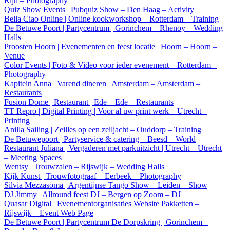
Rijn – Photography
Quiz Show Events | Pubquiz Show – Den Haag – Activity
Bella Ciao Online | Online kookworkshop – Rotterdam – Training
De Betuwe Poort | Partycentrum | Gorinchem – Rhenoy – Wedding
Halls
Proosten Hoorn | Evenementen en feest locatie | Hoorn – Hoorn –
Venue
Color Events | Foto & Video voor ieder evenement – Rotterdam –
Photography
Kapitein Anna | Varend dineren | Amsterdam – Amsterdam –
Restaurants
Fusion Dome | Restaurant | Ede – Ede – Restaurants
TT Repro | Digital Printing | Voor al uw print werk – Utrecht –
Printing
Anilla Sailing | Zeilles op een zeiljacht – Ouddorp – Training
De Betuwepoort | Partyservice & catering – Beesd – World
Restaurant Juliana | Vergaderen met parkuitzicht | Utrecht – Utrecht
– Meeting Spaces
Wentsy | Trouwzalen – Rijswijk – Wedding Halls
Kijk Kunst | Trouwfotograaf – Eerbeek – Photography
Silvia Mezzasoma | Argentijnse Tango Show – Leiden – Show
DJ Jimmy | Allround feest DJ – Bergen op Zoom – DJ
Quasar Digital | Evenementorganisaties Website Pakketten –
Rijswijk – Event Web Page
De Betuwe Poort | Partycentrum De Dorpskring | Gorinchem –