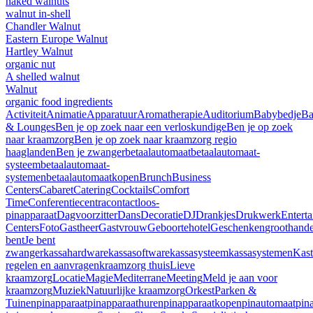
naked walnuts
walnut in-shell
Chandler Walnut
Eastern Europe Walnut
Hartley Walnut
organic nut
A shelled walnut
Walnut
organic food ingredients
Activiteit
Animatie
Apparatuur
Aromatherapie
Auditorium
Babybedje
Ba
& Lounges
Ben je op zoek naar een verloskundige
Ben je op zoek
naar kraamzorg
Ben je op zoek naar kraamzorg regio
haaglanden
Ben je zwanger
betaalautomaat
betaalautomaat-
systeem
betaalautomaat-
systemen
betaalautomaatkopen
Brunch
Business
Centers
Cabaret
Catering
Cocktails
Comfort
Time
Conferentiecentra
contactloos-
pinapparaat
Dagvoorzitter
Dans
Decoratie
DJ
Drankjes
Drukwerk
Entert
Centers
Foto
Gastheer
Gastvrouw
Geboortehotel
Geschenken
groothand
bent
Je bent
zwanger
kassahardware
kassasoftware
kassasysteem
kassasystemen
Kast
regelen en aanvragen
kraamzorg thuis
Lieve
kraamzorg
Locatie
Magie
Mediterrane
Meeting
Meld je aan voor
kraamzorg
Muziek
Natuurlijke kraamzorg
Orkest
Parken &
Tuinen
pinapparaat
pinapparaathuren
pinapparaatkopen
pinautomaat
pin