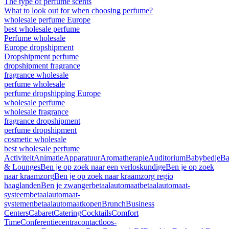
The type of perfume scents
What to look out for when choosing perfume?
wholesale perfume Europe
best wholesale perfume
Perfume wholesale
Europe dropshipment
Dropshipment perfume
dropshipment fragrance
fragrance wholesale
perfume wholesale
perfume dropshipping Europe
wholesale perfume
wholesale fragrance
fragrance dropshipment
perfume dropshipment
cosmetic wholesale
best wholesale perfume
Activiteit
Animatie
Apparatuur
Aromatherapie
Auditorium
Babybedje
Ba
& Lounges
Ben je op zoek naar een verloskundige
Ben je op zoek
naar kraamzorg
Ben je op zoek naar kraamzorg regio
haaglanden
Ben je zwanger
betaalautomaat
betaalautomaat-
systeem
betaalautomaat-
systemen
betaalautomaatkopen
Brunch
Business
Centers
Cabaret
Catering
Cocktails
Comfort
Time
Conferentiecentra
contactloos-