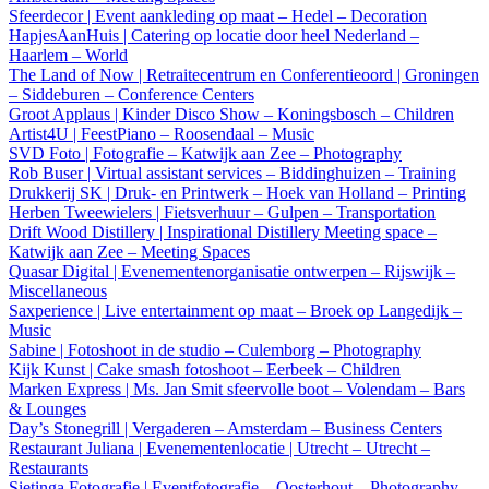
Sfeerdecor | Event aankleding op maat – Hedel – Decoration
HapjesAanHuis | Catering op locatie door heel Nederland –
Haarlem – World
The Land of Now | Retraitecentrum en Conferentieoord | Groningen
– Siddeburen – Conference Centers
Groot Applaus | Kinder Disco Show – Koningsbosch – Children
Artist4U | FeestPiano – Roosendaal – Music
SVD Foto | Fotografie – Katwijk aan Zee – Photography
Rob Buser | Virtual assistant services – Biddinghuizen – Training
Drukkerij SK | Druk- en Printwerk – Hoek van Holland – Printing
Herben Tweewielers | Fietsverhuur – Gulpen – Transportation
Drift Wood Distillery | Inspirational Distillery Meeting space –
Katwijk aan Zee – Meeting Spaces
Quasar Digital | Evenementenorganisatie ontwerpen – Rijswijk –
Miscellaneous
Saxperience | Live entertainment op maat – Broek op Langedijk –
Music
Sabine | Fotoshoot in de studio – Culemborg – Photography
Kijk Kunst | Cake smash fotoshoot – Eerbeek – Children
Marken Express | Ms. Jan Smit sfeervolle boot – Volendam – Bars
& Lounges
Day’s Stonegrill | Vergaderen – Amsterdam – Business Centers
Restaurant Juliana | Evenementenlocatie | Utrecht – Utrecht –
Restaurants
Sietinga Fotografie | Eventfotografie – Oosterhout – Photography