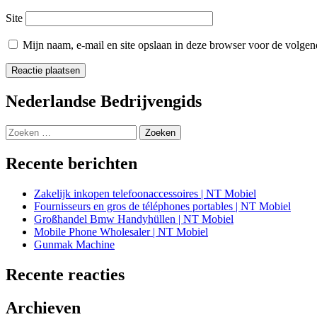
Site
Mijn naam, e-mail en site opslaan in deze browser voor de volgend
Nederlandse Bedrijvengids
Zoeken
naar:
Recente berichten
Zakelijk inkopen telefoonaccessoires | NT Mobiel
Fournisseurs en gros de téléphones portables | NT Mobiel
Großhandel Bmw Handyhüllen | NT Mobiel
Mobile Phone Wholesaler | NT Mobiel
Gunmak Machine
Recente reacties
Archieven