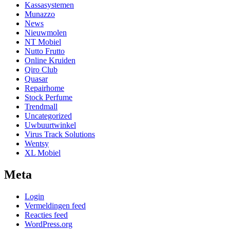
Kassasystemen
Munazzo
News
Nieuwmolen
NT Mobiel
Nutto Frutto
Online Kruiden
Qiro Club
Quasar
Repairhome
Stock Perfume
Trendmall
Uncategorized
Uwbuurtwinkel
Virus Track Solutions
Wentsy
XL Mobiel
Meta
Login
Vermeldingen feed
Reacties feed
WordPress.org