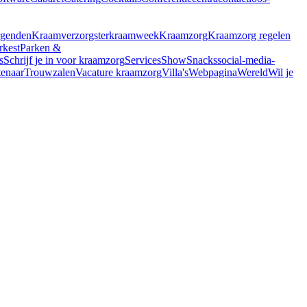
rgenden
Kraamverzorgster
kraamweek
Kraamzorg
Kraamzorg regelen
rkest
Parken &
s
Schrijf je in voor kraamzorg
Services
Show
Snacks
social-media-
enaar
Trouwzalen
Vacature kraamzorg
Villa's
Webpagina
Wereld
Wil je