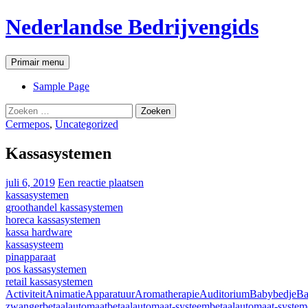
Ga
Nederlandse Bedrijvengids
naar
de
inhoud
Zoeken
Primair menu
Sample Page
Zoeken
naar:
Cermepos
,
Uncategorized
Kassasystemen
juli 6, 2019
Een reactie plaatsen
kassasystemen
groothandel kassasystemen
horeca kassasystemen
kassa hardware
kassasysteem
pinapparaat
pos kassasystemen
retail kassasystemen
Activiteit
Animatie
Apparatuur
Aromatherapie
Auditorium
Babybedje
Ba
zwanger
betaalautomaat
betaalautomaat-systeem
betaalautomaat-syste