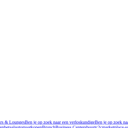
rs & Lounges
Ben je op zoek naar een verloskundige
Ben je op zoek na
men
betaalautomaatkopen
Brunch
Business Centers
buurt
c2cmarketplace-s