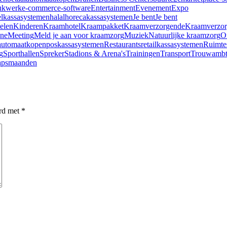
ukwerk
e-commerce-software
Entertainment
Evenement
Expo
elkassasystemen
halal
horecakassasystemen
Je bent
Je bent
elen
Kinderen
Kraamhotel
Kraampakket
Kraamverzorgende
Kraamverzo
ane
Meeting
Meld je aan voor kraamzorg
Muziek
Natuurlijke kraamzorg
O
automaatkopen
poskassasystemen
Restaurants
retailkassasystemen
Ruimte
g
Sporthallen
Spreker
Stadions & Arena's
Trainingen
Transport
Trouwambt
apsmaanden
erd met
*