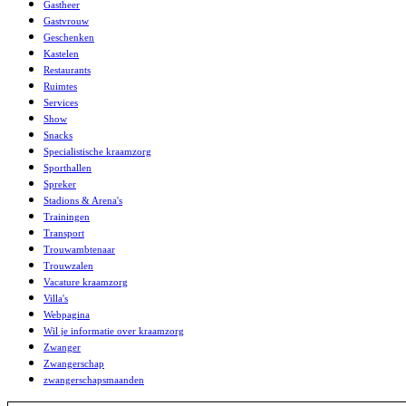
Gastheer
Gastvrouw
Geschenken
Kastelen
Restaurants
Ruimtes
Services
Show
Snacks
Specialistische kraamzorg
Sporthallen
Spreker
Stadions & Arena's
Trainingen
Transport
Trouwambtenaar
Trouwzalen
Vacature kraamzorg
Villa's
Webpagina
Wil je informatie over kraamzorg
Zwanger
Zwangerschap
zwangerschapsmaanden