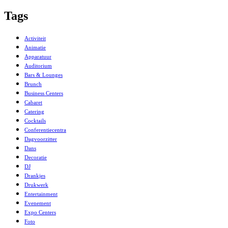
Tags
Activiteit
Animatie
Apparatuur
Auditorium
Bars & Lounges
Brunch
Business Centers
Cabaret
Catering
Cocktails
Conferentiecentra
Dagvoorzitter
Dans
Decoratie
DJ
Drankjes
Drukwerk
Entertainment
Evenement
Expo Centers
Foto