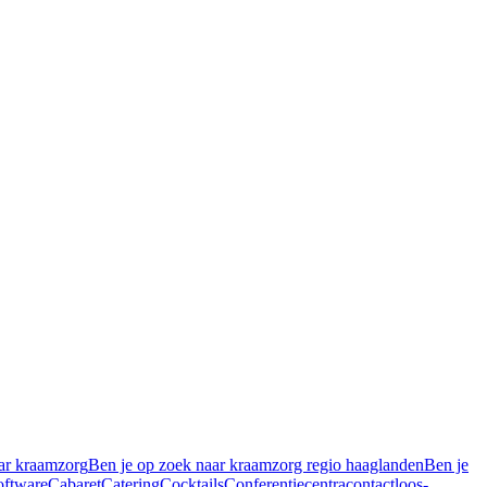
ar kraamzorg
Ben je op zoek naar kraamzorg regio haaglanden
Ben je
oftware
Cabaret
Catering
Cocktails
Conferentiecentra
contactloos-