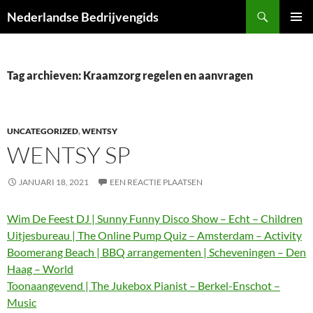
Ga
Zoeken
Nederlandse Bedrijvengids
naar
PRIMAI
de
MENU
inhoud
Tag archieven: Kraamzorg regelen en aanvragen
UNCATEGORIZED
,
WENTSY
WENTSY SP
JANUARI 18, 2021
EEN REACTIE PLAATSEN
Wim De Feest DJ | Sunny Funny Disco Show – Echt – Children
Uitjesbureau | The Online Pump Quiz – Amsterdam – Activity
Boomerang Beach | BBQ arrangementen | Scheveningen – Den
Haag – World
Toonaangevend | The Jukebox Pianist – Berkel-Enschot –
Music