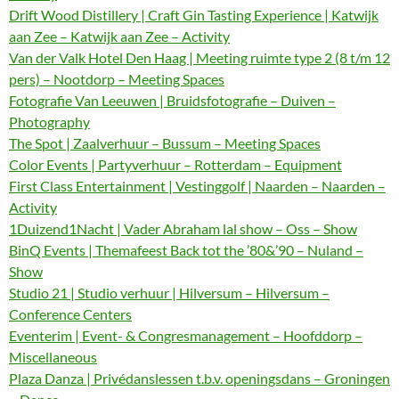
Drift Wood Distillery | Craft Gin Tasting Experience | Katwijk
aan Zee – Katwijk aan Zee – Activity
Van der Valk Hotel Den Haag | Meeting ruimte type 2 (8 t/m 12
pers) – Nootdorp – Meeting Spaces
Fotografie Van Leeuwen | Bruidsfotografie – Duiven –
Photography
The Spot | Zaalverhuur – Bussum – Meeting Spaces
Color Events | Partyverhuur – Rotterdam – Equipment
First Class Entertainment | Vestinggolf | Naarden – Naarden –
Activity
1Duizend1Nacht | Vader Abraham lal show – Oss – Show
BinQ Events | Themafeest Back tot the ’80&’90 – Nuland –
Show
Studio 21 | Studio verhuur | Hilversum – Hilversum –
Conference Centers
Eventerim | Event- & Congresmanagement – Hoofddorp –
Miscellaneous
Plaza Danza | Privédanslessen t.b.v. openingsdans – Groningen