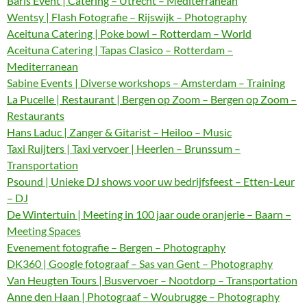
Baris Event | Catering – Utrecht – Mediterranean
Wentsy | Flash Fotografie – Rijswijk – Photography
Aceituna Catering | Poke bowl – Rotterdam – World
Aceituna Catering | Tapas Clasico – Rotterdam –
Mediterranean
Sabine Events | Diverse workshops – Amsterdam – Training
La Pucelle | Restaurant | Bergen op Zoom – Bergen op Zoom –
Restaurants
Hans Laduc | Zanger & Gitarist – Heiloo – Music
Taxi Ruijters | Taxi vervoer | Heerlen – Brunssum –
Transportation
Psound | Unieke DJ shows voor uw bedrijfsfeest – Etten-Leur
– DJ
De Wintertuin | Meeting in 100 jaar oude oranjerie – Baarn –
Meeting Spaces
Evenement fotografie – Bergen – Photography
DK360 | Google fotograaf – Sas van Gent – Photography
Van Heugten Tours | Busvervoer – Nootdorp – Transportation
Anne den Haan | Photograaf – Woubrugge – Photography