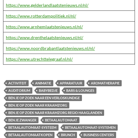
https://www.gelderlandlaatstenieuws.nl/nl/
https://www.rotterdampolitiek.nl/nl/
https://www.arnhemlaatstenieuws.nl/nl/
https://www.drenthelaatstenieuws.nl/nl/
https://www.noordbrabantlaatstenieuws.nl/nl/
https://www.utrechttelegraaf.nl/nl/
ACTIVITEIT
ANIMATIE
APPARATUUR
AROMATHERAPIE
AUDITORIUM
BABYBEDJE
BARS & LOUNGES
BEN JE OP ZOEK NAAR EEN VERLOSKUNDIGE
BEN JE OP ZOEK NAAR KRAAMZORG
BEN JE OP ZOEK NAAR KRAAMZORG REGIO HAAGLANDEN
BEN JE ZWANGER
BETAALAUTOMAAT
BETAALAUTOMAAT-SYSTEEM
BETAALAUTOMAAT-SYSTEMEN
BETAALAUTOMAATKOPEN
BRUNCH
BUSINESS CENTERS