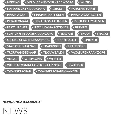
MEETING
MELD JE AAN VOOR KRAAMZORG
MUZIEK
NATUURLIJKE KRAAMZORG
ORKEST
PARKEN & TUINEN
PINAPPARAAT
PINAPPARAATHUREN
PINAPPARAATKOPEN
PINAUTOMAAT
PINAUTOMAATKOPEN
POSKASSASYSTEMEN
RESTAURANTS
RETAILKASSASYSTEMEN
RUIMTES
SCHRIJF JE IN VOOR KRAAMZORG
SERVICES
SHOW
SNACKS
SPECIALISTISCHE KRAAMZORG
SPORTHALLEN
SPREKER
STADIONS & ARENA'S
TRAININGEN
TRANSPORT
TROUWAMBTENAAR
TROUWZALEN
VACATURE KRAAMZORG
VILLA'S
WEBPAGINA
WERELD
WIL JE INFORMATIE OVER KRAAMZORG
ZWANGER
ZWANGERSCHAP
ZWANGERSCHAPSMAANDEN
NEWS
,
UNCATEGORIZED
NEWS