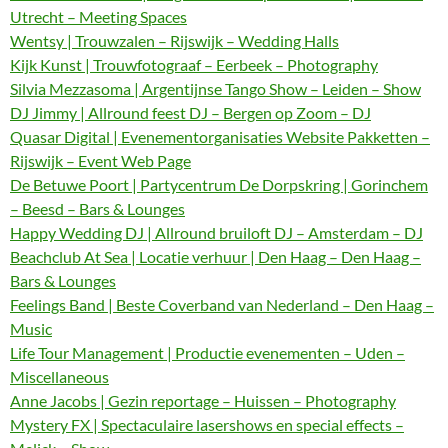
Utrecht – Meeting Spaces
Wentsy | Trouwzalen – Rijswijk – Wedding Halls
Kijk Kunst | Trouwfotograaf – Eerbeek – Photography
Silvia Mezzasoma | Argentijnse Tango Show – Leiden – Show
DJ Jimmy | Allround feest DJ – Bergen op Zoom – DJ
Quasar Digital | Evenementorganisaties Website Pakketten –
Rijswijk – Event Web Page
De Betuwe Poort | Partycentrum De Dorpskring | Gorinchem
– Beesd – Bars & Lounges
Happy Wedding DJ | Allround bruiloft DJ – Amsterdam – DJ
Beachclub At Sea | Locatie verhuur | Den Haag – Den Haag –
Bars & Lounges
Feelings Band | Beste Coverband van Nederland – Den Haag –
Music
Life Tour Management | Productie evenementen – Uden –
Miscellaneous
Anne Jacobs | Gezin reportage – Huissen – Photography
Mystery FX | Spectaculaire lasershows en special effects –