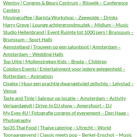
Wentsy | Congres & Beurs Centrum – Rijswijk – Conference
Centers
Movingcoffee | Barista Workshop – Zeewolde – Drinks
Harry Greve | Lounge achtergrondmuziek – Midlum – Music
Studio Hellenbrand | Event Ruimte tot 1000 pers | Brunssum –
Brunssum – Sport Halls
Aemstelland | Trouwen op een salonboot | Amsterdam –
Amsterdam – Wedding Halls
Top Uitje | Mollenstreken Kids – Breda – Children
Cololors Events | Entertainment voor iedere gelegenheid –
Rotterdam – Animation
Oxalex | Huur een prachtig dwarsgetuigd zeilschip – Lelystad –
Venue
Taste and Tinle | Sabreur op locatie – Amsterdam – Activity
Verjaardagsdj | Drive-In DJ show – Amersfoort – DJ
My Eyes 4U | Fotografie congres of evenement – Den Haag –
Photography
Soi35 Thai Food | Thaise catering – Utrecht – World
Toonaangevend | Classic meets pop – Berkel-Enschot – Music