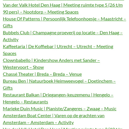
Van der Valk Hotel Den Haag | Meeting ruimte type 5 (26 t/m
90 pers) – Nootdorp – Meeting Spaces
House Of Patterns | Persoonlijk Telefoonhoesje – Maastricht –
Gifts
Bubbels Club | Champagne proeverij op locatie – Den Haag –
Activity
Kaffeetaria | De Koffiebar | Utrecht – Utrecht – Meeting
Spaces
Clownbabello | Kindershow Anders met Sander –
Westervoort – Show
Chassé Theater | Breda – Breda – Venue
Bureau Ben | Natuurboek Heimweevogel – Doetinchem –
Gifts
Restaurant Balkan | Driegangen-keuzemenu | Hengelo –
Hengelo – Restaurants
Marieke Duin Music | Pianiste/Zangeres – Zwaag – Music
Amsterdam Boat Center | Varen op de grachten van
Amsterdam – Amsterdam – Activity