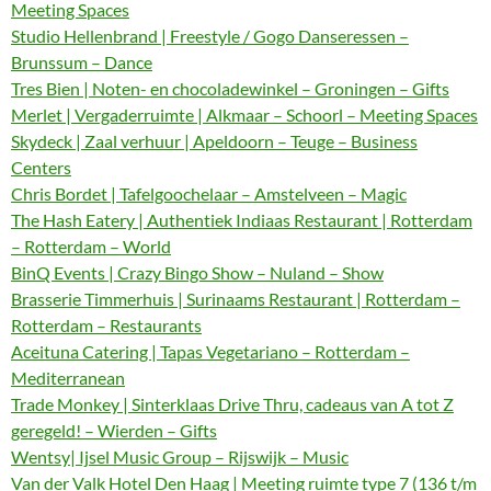
Meeting Spaces
Studio Hellenbrand | Freestyle / Gogo Danseressen –
Brunssum – Dance
Tres Bien | Noten- en chocoladewinkel – Groningen – Gifts
Merlet | Vergaderruimte | Alkmaar – Schoorl – Meeting Spaces
Skydeck | Zaal verhuur | Apeldoorn – Teuge – Business
Centers
Chris Bordet | Tafelgoochelaar – Amstelveen – Magic
The Hash Eatery | Authentiek Indiaas Restaurant | Rotterdam
– Rotterdam – World
BinQ Events | Crazy Bingo Show – Nuland – Show
Brasserie Timmerhuis | Surinaams Restaurant | Rotterdam –
Rotterdam – Restaurants
Aceituna Catering | Tapas Vegetariano – Rotterdam –
Mediterranean
Trade Monkey | Sinterklaas Drive Thru, cadeaus van A tot Z
geregeld! – Wierden – Gifts
Wentsy| Ijsel Music Group – Rijswijk – Music
Van der Valk Hotel Den Haag | Meeting ruimte type 7 (136 t/m