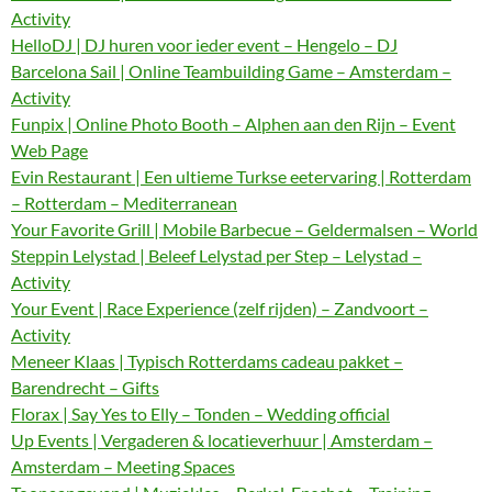
Activity
HelloDJ | DJ huren voor ieder event – Hengelo – DJ
Barcelona Sail | Online Teambuilding Game – Amsterdam –
Activity
Funpix | Online Photo Booth – Alphen aan den Rijn – Event
Web Page
Evin Restaurant | Een ultieme Turkse eetervaring | Rotterdam
– Rotterdam – Mediterranean
Your Favorite Grill | Mobile Barbecue – Geldermalsen – World
Steppin Lelystad | Beleef Lelystad per Step – Lelystad –
Activity
Your Event | Race Experience (zelf rijden) – Zandvoort –
Activity
Meneer Klaas | Typisch Rotterdams cadeau pakket –
Barendrecht – Gifts
Florax | Say Yes to Elly – Tonden – Wedding official
Up Events | Vergaderen & locatieverhuur | Amsterdam –
Amsterdam – Meeting Spaces