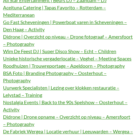
All Star Entertainment | Beurs DJ – Zaandam – DJ
Aceituna Catering | Tapas Favorito – Rotterdam –
Mediterranean
Go Fast Scheveningen | Powerboat varen in Scheveningen –
Den Haag – Activity
Didrone | Overzicht op niveau – Drone fotograaf – Amersfoort
– Photography
Wim De Feest DJ | Super Disco Show – Echt – Children
Unieke historische vergaderlocatie – Veghel – Meeting Spaces
Roodhuizen | Trouwreportage – Apeldoorn – Photography
BSA Foto | Branding Photography – Oosterhout –
Photography
Uurwerk Specialisten | Lezing over klokken restauratie –
Lelystad – Training
Nostalgia Events | Back to the 90s Spelshow – Oosterhout –
Activity
Didrone | Drone opname – Overzicht op niveau – Amersfoort
– Photography
De Fabriek Wergea | Locatie verhuur | Leeuwarden – Wergea –