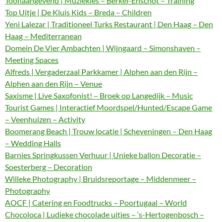
Toonaangevend | Muziekles – Berkel-Enschot – Training
Top Uitje | De Kluis Kids – Breda – Children
Yeni Lalezar | Traditioneel Turks Restaurant | Den Haag – Den
Haag – Mediterranean
Domein De Vier Ambachten | Wijngaard – Simonshaven –
Meeting Spaces
Alfreds | Vergaderzaal Parkkamer | Alphen aan den Rijn –
Alphen aan den Rijn – Venue
Saxisme | Live Saxofonist! – Broek op Langedijk – Music
Tourist Games | Interactief Moordspel/Hunted/Escape Game
– Veenhuizen – Activity
Boomerang Beach | Trouw locatie | Scheveningen – Den Haag
– Wedding Halls
Barnies Springkussen Verhuur | Unieke ballon Decoratie –
Soesterberg – Decoration
Willeke Photography | Bruidsreportage – Middenmeer –
Photography
AOCF | Catering en Foodtrucks – Poortugaal – World
Chocoloca | Ludieke chocolade uitjes – ‘s-Hertogenbosch –