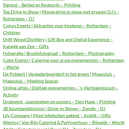
Signing – Berkel en Rodenrijs – Printing
Top Drive In Show | Mooie drive in show met ervaren DJ’s –
Rotterdam – DJ
Colors Events | Attracties voor kinderen – Rotterdam –
Children
Drift Wood Distillery | Gift Box and Digital Experience –
Katwijk aan Zee – Gifts
Fotografia | Bruidsfotograaf – Rotterdam – Photography
Color Events | Catering voor al uw evenementen – Rotterdam
– World
De Polderij | Vergaderboerderij in het groen | Maassluis –
Maassluis – Meeting Spaces
Online uitjes / Digitale evenementen – ‘s-Hertogenbosch –
Activity
Drukwerk , spandoeken en posters – Den Haag – Printing
JB Soundanddivision | Drive-in Shows – Zwolle – DJ
Lily Company | Mooi leliebollen pakket – Andijk – Gifts
Wentsy | Van Rijn Catering & Partyverhuur – Rijswijk – World