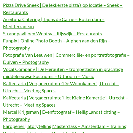
Pizza Drive Sneek | De lekkerste pizza’s op locatie – Sneek –
Restaurants
Aceituna Catering | Tapas de Carne – Rotterdam –
Mediterranean
Strandpaviljoen Wentsy – Rijswijk – Restaurants
Funpix | Online Photo Booth – Alphen aan den Rijn –
Photography
Fotografie Van Leeuwen | Commerciële- en portretfotografie –
Duiven – Photography
Vocal Company | De Herauten – trompettisten in prachtige
middeleeuwse kostuums – Uithoorn – Music
Kaffeetaria | Vergaderruimte ‘De Woonkamer’ | Utrecht –
Utrecht – Meeting Spaces
Kaffeetaria | Vergaderruimte ‘Het Kleine Kamertje’ | Utrecht –
Utrecht – Meeting Spaces
Marcel Krijgsman | Evenfotograaf – Heilig Landstichting –
Photography
Earopener | Storytelling Masterclass – Amsterdam – Training