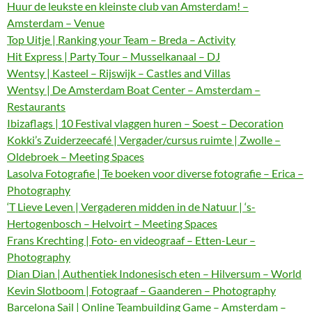
Huur de leukste en kleinste club van Amsterdam! –
Amsterdam – Venue
Top Uitje | Ranking your Team – Breda – Activity
Hit Express | Party Tour – Musselkanaal – DJ
Wentsy | Kasteel – Rijswijk – Castles and Villas
Wentsy | De Amsterdam Boat Center – Amsterdam –
Restaurants
Ibizaflags | 10 Festival vlaggen huren – Soest – Decoration
Kokki’s Zuiderzeecafé | Vergader/cursus ruimte | Zwolle –
Oldebroek – Meeting Spaces
Lasolva Fotografie | Te boeken voor diverse fotografie – Erica –
Photography
‘T Lieve Leven | Vergaderen midden in de Natuur | ‘s-
Hertogenbosch – Helvoirt – Meeting Spaces
Frans Krechting | Foto- en videograaf – Etten-Leur –
Photography
Dian Dian | Authentiek Indonesisch eten – Hilversum – World
Kevin Slotboom | Fotograaf – Gaanderen – Photography
Barcelona Sail | Online Teambuilding Game – Amsterdam –