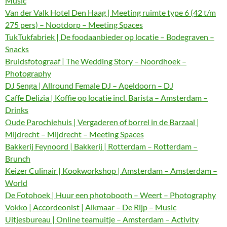
Music
Van der Valk Hotel Den Haag | Meeting ruimte type 6 (42 t/m
275 pers) – Nootdorp – Meeting Spaces
TukTukfabriek | De foodaanbieder op locatie – Bodegraven –
Snacks
Bruidsfotograaf | The Wedding Story – Noordhoek –
Photography
DJ Senga | Allround Female DJ – Apeldoorn – DJ
Caffe Delizia | Koffie op locatie incl. Barista – Amsterdam –
Drinks
Oude Parochiehuis | Vergaderen of borrel in de Barzaal |
Mijdrecht – Mijdrecht – Meeting Spaces
Bakkerij Feynoord | Bakkerij | Rotterdam – Rotterdam –
Brunch
Keizer Culinair | Kookworkshop | Amsterdam – Amsterdam –
World
De Fotohoek | Huur een photobooth – Weert – Photography
Vokko | Accordeonist | Alkmaar – De Rijp – Music
Uitjesbureau | Online teamuitje – Amsterdam – Activity