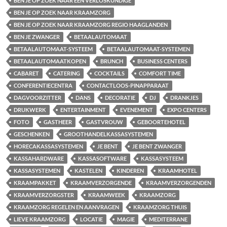
BEN JE OP ZOEK NAAR EEN VERLOSKUNDIGE
BEN JE OP ZOEK NAAR KRAAMZORG
BEN JE OP ZOEK NAAR KRAAMZORG REGIO HAAGLANDEN
BEN JE ZWANGER
BETAALAUTOMAAT
BETAALAUTOMAAT-SYSTEEM
BETAALAUTOMAAT-SYSTEMEN
BETAALAUTOMAATKOPEN
BRUNCH
BUSINESS CENTERS
CABARET
CATERING
COCKTAILS
COMFORT TIME
CONFERENTIECENTRA
CONTACTLOOS-PINAPPARAAT
DAGVOORZITTER
DANS
DECORATIE
DJ
DRANKJES
DRUKWERK
ENTERTAINMENT
EVENEMENT
EXPO CENTERS
FOTO
GASTHEER
GASTVROUW
GEBOORTEHOTEL
GESCHENKEN
GROOTHANDELKASSASYSTEMEN
HORECAKASSASYSTEMEN
JE BENT
JE BENT ZWANGER
KASSAHARDWARE
KASSASOFTWARE
KASSASYSTEEM
KASSASYSTEMEN
KASTELEN
KINDEREN
KRAAMHOTEL
KRAAMPAKKET
KRAAMVERZORGENDE
KRAAMVERZORGENDEN
KRAAMVERZORGSTER
KRAAMWEEK
KRAAMZORG
KRAAMZORG REGELEN EN AANVRAGEN
KRAAMZORG THUIS
LIEVE KRAAMZORG
LOCATIE
MAGIE
MEDITERRANE