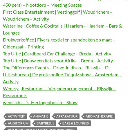
450 pers) – Nootdorp – Meeting Spaces
First Class Entertainment | Vestinggolf | Woudrichem –
Woudrichem – Activity
Waterline | Coffee & Cocktails | Haarlem – Haarlem – Bars &
Lounges
Drukwerkoffice | Flyers, textiel en spandoeken op maat –
Oldenzaal – Printing
Top Uitje | Cardboard Car Challenge – Breda – Activity
Top Uitje | Bouw een fiets voor Afrika – Breda – Activity
The Differences Events – Drive-in disco – Rijswijk – DJ
Uitjesbureau | De grote online TV quiz show – Amsterdam –
Activity
Wentsy | Restaurant – Vergaderarrangement – Rijswijk –
Restaurants
wenslicht – ‘s-Hertogenbosch – Show
ACTIVITEIT
ANIMATIE
APPARATUUR
AROMATHERAPIE
AUDITORIUM
BABYBEDJE
BARS & LOUNGES