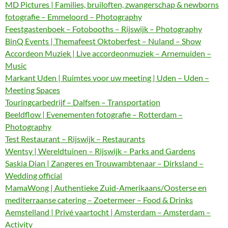
MD Pictures | Families, bruiloften, zwangerschap & newborns
fotografie – Emmeloord – Photography
Feestgastenboek – Fotobooths – Rijswijk – Photography
BinQ Events | Themafeest Oktoberfest – Nuland – Show
Accordeon Muziek | Live accordeonmuziek – Arnemuiden –
Music
Markant Uden | Ruimtes voor uw meeting | Uden – Uden –
Meeting Spaces
Touringcarbedrijf – Dalfsen – Transportation
Beeldflow | Evenementen fotografie – Rotterdam –
Photography
Test Restaurant – Rijswijk – Restaurants
Wentsy | Wereldtuinen – Rijswijk – Parks and Gardens
Saskia Dian | Zangeres en Trouwambtenaar – Dirksland –
Wedding official
MamaWong | Authentieke Zuid-Amerikaans/Oosterse en
mediterraanse catering – Zoetermeer – Food & Drinks
Aemstelland | Privé vaartocht | Amsterdam – Amsterdam –
Activity