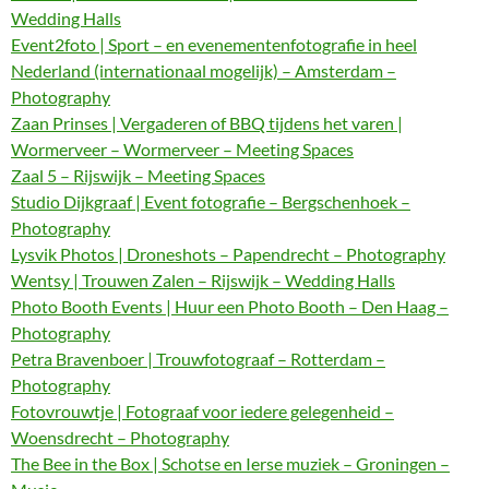
Wedding Halls
Event2foto | Sport – en evenementenfotografie in heel
Nederland (internationaal mogelijk) – Amsterdam –
Photography
Zaan Prinses | Vergaderen of BBQ tijdens het varen |
Wormerveer – Wormerveer – Meeting Spaces
Zaal 5 – Rijswijk – Meeting Spaces
Studio Dijkgraaf | Event fotografie – Bergschenhoek –
Photography
Lysvik Photos | Droneshots – Papendrecht – Photography
Wentsy | Trouwen Zalen – Rijswijk – Wedding Halls
Photo Booth Events | Huur een Photo Booth – Den Haag –
Photography
Petra Bravenboer | Trouwfotograaf – Rotterdam –
Photography
Fotovrouwtje | Fotograaf voor iedere gelegenheid –
Woensdrecht – Photography
The Bee in the Box | Schotse en Ierse muziek – Groningen –