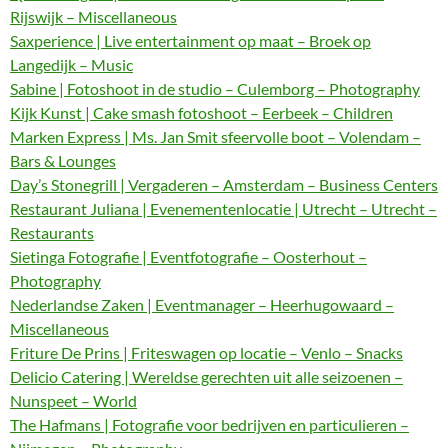
Rijswijk – Miscellaneous
Saxperience | Live entertainment op maat – Broek op
Langedijk – Music
Sabine | Fotoshoot in de studio – Culemborg – Photography
Kijk Kunst | Cake smash fotoshoot – Eerbeek – Children
Marken Express | Ms. Jan Smit sfeervolle boot – Volendam –
Bars & Lounges
Day’s Stonegrill | Vergaderen – Amsterdam – Business Centers
Restaurant Juliana | Evenementenlocatie | Utrecht – Utrecht –
Restaurants
Sietinga Fotografie | Eventfotografie – Oosterhout –
Photography
Nederlandse Zaken | Eventmanager – Heerhugowaard –
Miscellaneous
Friture De Prins | Friteswagen op locatie – Venlo – Snacks
Delicio Catering | Wereldse gerechten uit alle seizoenen –
Nunspeet – World
The Hafmans | Fotografie voor bedrijven en particulieren –