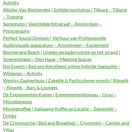
Activity
Altelier Van Biesbergen | Schilderworkshop | Tilburg – Tilburg
– Training
Semiphoto | Veelzijdige fotograaf – Amsterdam –
Photography
Perfect Sound Division | Verhuur van Professionele
Audiovisuele apparatuur – Amstelveen – Equipment
Boomerang Beach | Unieke vergaderruimte op het strand |
Scheveningen – Den Haag – Meeting Spaces
Dol Events | Red ons Kerstfeest online hybride teamuitje –
Wijdenes – Activity
Wentsy Zaalverhuur | Zakelijk & Particulieren events | Rijswijk
– Rijswijk – Bars & Lounges
De Evenementen Kamer | Evenementenbureau – Grou –
Miscellaneous
Movingcoffee | Italiaanse Koffie op Locatie – Zeewolde –
Drinks
De Cromvoirtse | Bed and Breakfast – Cromvoirt – Castles and
Villas