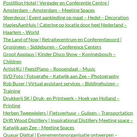
Postillion Hotel | Vergader en Conferentie Centre |
Amsterdam – Amsterdam – Meeting Spaces
Sfeerdecor | Event aankleding op maat – Hedel – Decoration
HapjesAanHuis | Catering op locatie door heel Nederland –
Haarlem – World
The Land of Now | Retraitecentrum en Conferentieoord |
Groningen – Siddeburen – Conference Centers
Groot Applaus | Kinder Disco Show – Koningsbosch –
Children
Artist4U | FeestPiano – Roosendaal – Music
SVD Foto | Fotografie – Katwijk aan Zee – Photography
Rob Buser | Virtual assistant services – Biddinghuizen –
Training
Drukkerij SK | Druk- en Printwerk – Hoek van Holland –
Printing
Herben Tweewielers | Fietsverhuur – Gulpen – Transportation
Drift Wood Distillery | Inspirational Distillery Meeting space –
Katwijk aan Zee – Meeting Spaces
Quasar Digital | Evenementenorganisatie ontwerpen –