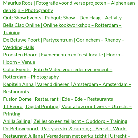
Maurius Roos | Fotografie voor diverse projecten – Alphen aan
den Rijn – Photography
Quiz Show Events | Pubquiz Show – Den Haag – Activity
Bella Ciao Online | Online kookworkshop – Rotterdam –
Training
De Betuwe Poort | Partycentrum | Gorinchem – Rhenoy –
Wedding Halls
Proosten Hoorn | Evenementen en feest locatie | Hoorn –
Hoorn – Venue
Color Events | Foto & Video voor ieder evenement –
Rotterdam – Photography
Kapitein Anna | Varend dineren | Amsterdam – Amsterdam –
Restaurants
Fusion Dome | Restaurant | Ede – Ede – Restaurants
TT Repro | Digital Printing | Voor al uw print werk – Utrecht –
Printing
Anilla Sailing | Zeilles op een zeiljacht – Ouddorp – Training
De Betuwepoort | Partyservice & catering – Beesd – World
Restaurant Juliana | Vergaderen met parkuitzicht | Utrecht –