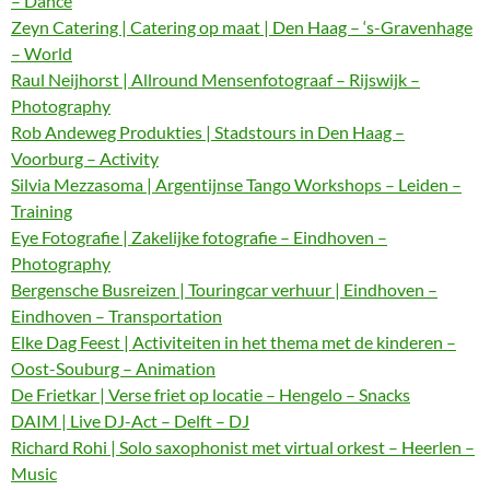
– Dance
Zeyn Catering | Catering op maat | Den Haag – ‘s-Gravenhage
– World
Raul Neijhorst | Allround Mensenfotograaf – Rijswijk –
Photography
Rob Andeweg Produkties | Stadstours in Den Haag –
Voorburg – Activity
Silvia Mezzasoma | Argentijnse Tango Workshops – Leiden –
Training
Eye Fotografie | Zakelijke fotografie – Eindhoven –
Photography
Bergensche Busreizen | Touringcar verhuur | Eindhoven –
Eindhoven – Transportation
Elke Dag Feest | Activiteiten in het thema met de kinderen –
Oost-Souburg – Animation
De Frietkar | Verse friet op locatie – Hengelo – Snacks
DAIM | Live DJ-Act – Delft – DJ
Richard Rohi | Solo saxophonist met virtual orkest – Heerlen –
Music