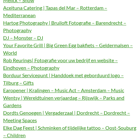
Melick – Show
Aceituna Catering | Tapas del Mar – Rotterdam –
Mediterranean
Hartog Photography | Bruiloft Fotografie – Barendrecht –
Photography
DJ – Monster – DJ
Your Favorite Grill | Big Green Egg bakfiets – Geldermalsen –
World
Rob Reurings| Fotografie voor uw bedrijf en website –
Eindhoven – Photography
Borduur Servicepunt | Handdoek met geborduurd logo –
Tilburg – Gifts
Earopener | Kralingen – Music Act – Amsterdam – Music
Wentsy | Wereldtuinen verjaardag – Rijswijk – Parks and
Gardens
Dordts Genoegen | Vergaderzaal | Dordrecht – Dordrecht –
Meeting Spaces
Elke Dag Feest | Schminken of tijdelijke tattoo – Oost-Souburg
– Children