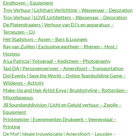
Eindhoven – Equipment
Troy Verhuur | Lichthart Verlichting – Wassenaar – Decoration
Troy Verhuur | LOVE Lichtletters – Wassenaar – Decoration
De Platendraaiers | Verhuur van DJ’s en apparatuur –
Terneuzen – DJ
Het Stadshuys – Assen – Bars & Lounges
Ray van Zuijlen | Exclusieve gastheer – Rhenen – Host /
Hostess
A La Patricia | Fotograaf – Kedichem – Photography
Taxi DA | Personenvervoer – Amersfoort – Transportation
Dol Events | Save the World – Online Teambuilding Game –
Wijdenes – Activity
Make-Up and Hair Artist Enya | Bruidsstyling – Rotterdam –
Miscellaneous
JB Soundanddivision | Licht en Geluid verhuur – Zwolle –
Equipment
Printmeister | Evenementen Drukwerk – Veenendaal –
Printing
De Mof | Ideale trouwlocatie | Amersfoort – Leusden –