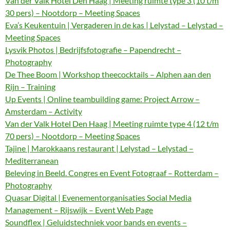
Van der Valk Hotel Den Haag | Meeting ruimte type 3 (10 t/m
30 pers) – Nootdorp – Meeting Spaces
Eva’s Keukentuin | Vergaderen in de kas | Lelystad – Lelystad –
Meeting Spaces
Lysvik Photos | Bedrijfsfotografie – Papendrecht –
Photography
De Thee Boom | Workshop theecocktails – Alphen aan den
Rijn – Training
Up Events | Online teambuilding game: Project Arrow –
Amsterdam – Activity
Van der Valk Hotel Den Haag | Meeting ruimte type 4 (12 t/m
70 pers) – Nootdorp – Meeting Spaces
Tajine | Marokkaans restaurant | Lelystad – Lelystad –
Mediterranean
Beleving in Beeld. Congres en Event Fotograaf – Rotterdam –
Photography
Quasar Digital | Evenementorganisaties Social Media
Management – Rijswijk – Event Web Page
Soundflex | Geluidstechniek voor bands en events –