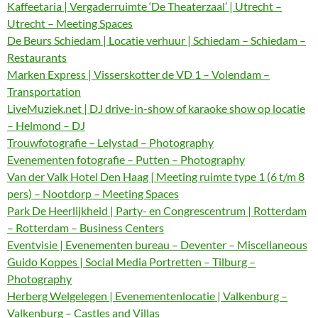
Kaffeetaria | Vergaderruimte ‘De Theaterzaal’ | Utrecht –
Utrecht – Meeting Spaces
De Beurs Schiedam | Locatie verhuur | Schiedam – Schiedam –
Restaurants
Marken Express | Visserskotter de VD 1 – Volendam –
Transportation
LiveMuziek.net | DJ drive-in-show of karaoke show op locatie
– Helmond – DJ
Trouwfotografie – Lelystad – Photography
Evenementen fotografie – Putten – Photography
Van der Valk Hotel Den Haag | Meeting ruimte type 1 (6 t/m 8
pers) – Nootdorp – Meeting Spaces
Park De Heerlijkheid | Party- en Congrescentrum | Rotterdam
– Rotterdam – Business Centers
Eventvisie | Evenementen bureau – Deventer – Miscellaneous
Guido Koppes | Social Media Portretten – Tilburg –
Photography
Herberg Welgelegen | Evenementenlocatie | Valkenburg –
Valkenburg – Castles and Villas