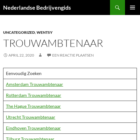
Ga
Zoeken
Nederlandse Bedrijvengids
naar
PRIMAI
de
MENU
inhoud
UNCATEGORIZED
,
WENTSY
TROUWAMBTENAAR
APRIL 22, 2020
EEN REACTIE PLAATSEN
Eenvoudig Zoeken
Amsterdam Trouwambtenaar
Rotterdam Trouwambtenaar
The Hague Trouwambtenaar
Utrecht Trouwambtenaar
Eindhoven Trouwambtenaar
Tilburg Trouwambtenaar