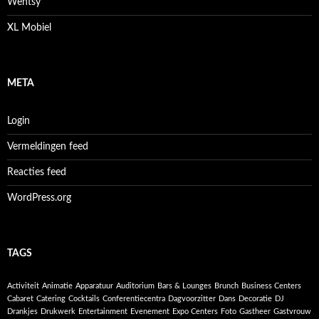
Wentsy
XL Mobiel
META
Login
Vermeldingen feed
Reacties feed
WordPress.org
TAGS
Activiteit
Animatie
Apparatuur
Auditorium
Bars & Lounges
Brunch
Business Centers
Cabaret
Catering
Cocktails
Conferentiecentra
Dagvoorzitter
Dans
Decoratie
DJ
Drankjes
Drukwerk
Entertainment
Evenement
Expo Centers
Foto
Gastheer
Gastvrouw