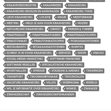
KRAAMVERZORGSTER
KRAAMWEEK
KRAAMZORG
KRAAMZORG REGELEN EN AANVRAGEN
KRAAMZORG THUIS
LIEVE KRAAMZORG
LOCATIE
MAGIE
MEDITERRANE
MEETING
MELD JE AAN VOOR KRAAMZORG
MUZIEK
NATUURLIJKE KRAAMZORG
ORKEST
PARKEN & TUINEN
PINAPPARAAT
PINAPPARAATHUREN
PINAPPARAATKOPEN
PINAUTOMAAT
PINAUTOMAATKOPEN
POSKASSASYSTEMEN
RESTAURANTS
RETAILKASSASYSTEMEN
RUIMTES
SCHRIJF JE IN VOOR KRAAMZORG
SERVICES
SHOW
SNACKS
SOCIAL-MEDIA-MARKETING
SOFTWARE-FRANCHISE
SOFTWARE-RESELLER
SPECIALISTISCHE KRAAMZORG
SPORTHALLEN
SPREKER
STADIONS & ARENA'S
TRAININGEN
TRANSPORT
TROUWAMBTENAAR
TROUWZALEN
VACATURE KRAAMZORG
VILLA'S
WEBPAGINA
WERELD
WIL JE INFORMATIE OVER KRAAMZORG
WINKEL
ZWANGER
ZWANGERSCHAP
ZWANGERSCHAPSMAANDEN