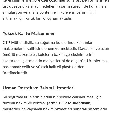
gereksinimlerine göre özel çözümler sunarak, performansı en
üst düzeye çıkarmayı hedefler. Tasarım sürecinde kullanılan
simülasyon ve analiz yöntemleri, kulelerin verimliliğini
artırmak için kritik bir rol oynamaktadır.
Yüksek Kalite Malzemeler
CTP Mühendislik, su soğutma kulelerinde kullanılan
malzemelerin kalitesine önem vermektedir. Dayanıklı ve uzun
ömürlü malzemeler, kulelerin bakım gereksinimlerini
azaltırken, işletmelerin maliyetlerini de düşürür. Ürünlerimiz,
paslanmaz çelik ve yüksek kaliteli plastiklerden
üretilmektedir.
Uzman Destek ve Bakım Hizmetleri
Su soğutma kulelerinin etkili bir şekilde çalışabilmesi için
düzenli bakım ve kontrol şarttır.
CTP Mühendislik
,
müşterilerine kapsamlı bakım hizmetleri sunarak sistemlerin