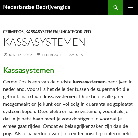
Ga
Zoeken
Nederlandse Bedrijvengids
naar
PRIMAI
de
MENU
inhoud
CERMEPOS
,
KASSASYSTEMEN
,
UNCATEGORIZED
KASSASYSTEMEN
JUNI 15, 2019
EEN REACTIE PLAATSEN
Kassasystemen
Cerme Pos is een van de oudste
kassasystemen
-bedrijven in
nederland. Vooral is het de leider tussen de supermarkt die
gebruik maakt van
kassasystemen
. Deze heb je alle jaren
meegemaakt en je kunt een volledig in quarantaine geplaatst
systeem kopen. Deze elektronische systemen, vooral als je
dat in je hebt baan moet je voorzichtiger zijn voordat je
ermee gaat rijden. Omdat er belangrijker zaken zijn dan de
prijs. Als je na verloop van tijd een technisch probleem hebt,