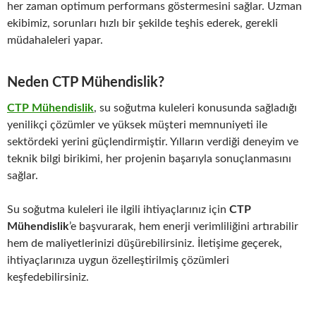
her zaman optimum performans göstermesini sağlar. Uzman
ekibimiz, sorunları hızlı bir şekilde teşhis ederek, gerekli
müdahaleleri yapar.
Neden CTP Mühendislik?
CTP Mühendislik
, su soğutma kuleleri konusunda sağladığı
yenilikçi çözümler ve yüksek müşteri memnuniyeti ile
sektördeki yerini güçlendirmiştir. Yılların verdiği deneyim ve
teknik bilgi birikimi, her projenin başarıyla sonuçlanmasını
sağlar.
Su soğutma kuleleri ile ilgili ihtiyaçlarınız için
CTP
Mühendislik
’e başvurarak, hem enerji verimliliğini artırabilir
hem de maliyetlerinizi düşürebilirsiniz. İletişime geçerek,
ihtiyaçlarınıza uygun özelleştirilmiş çözümleri
keşfedebilirsiniz.