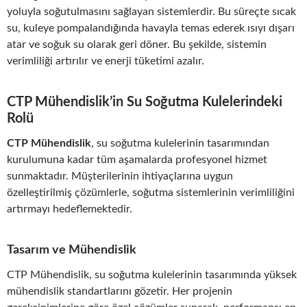
yoluyla soğutulmasını sağlayan sistemlerdir. Bu süreçte sıcak
su, kuleye pompalandığında havayla temas ederek ısıyı dışarı
atar ve soğuk su olarak geri döner. Bu şekilde, sistemin
verimliliği artırılır ve enerji tüketimi azalır.
CTP Mühendislik’in Su Soğutma Kulelerindeki
Rolü
CTP Mühendislik
, su soğutma kulelerinin tasarımından
kurulumuna kadar tüm aşamalarda profesyonel hizmet
sunmaktadır. Müşterilerinin ihtiyaçlarına uygun
özelleştirilmiş çözümlerle, soğutma sistemlerinin verimliliğini
artırmayı hedeflemektedir.
Tasarım ve Mühendislik
CTP Mühendislik, su soğutma kulelerinin tasarımında yüksek
mühendislik standartlarını gözetir. Her projenin