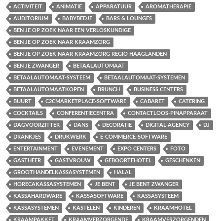
ACTIVITEIT
ANIMATIE
APPARATUUR
AROMATHERAPIE
AUDITORIUM
BABYBEDJE
BARS & LOUNGES
BEN JE OP ZOEK NAAR EEN VERLOSKUNDIGE
BEN JE OP ZOEK NAAR KRAAMZORG
BEN JE OP ZOEK NAAR KRAAMZORG REGIO HAAGLANDEN
BEN JE ZWANGER
BETAALAUTOMAAT
BETAALAUTOMAAT-SYSTEEM
BETAALAUTOMAAT-SYSTEMEN
BETAALAUTOMAATKOPEN
BRUNCH
BUSINESS CENTERS
BUURT
C2CMARKETPLACE-SOFTWARE
CABARET
CATERING
COCKTAILS
CONFERENTIECENTRA
CONTACTLOOS-PINAPPARAAT
DAGVOORZITTER
DANS
DECORATIE
DIGITAL-AGENCY
DJ
DRANKJES
DRUKWERK
E-COMMERCE-SOFTWARE
ENTERTAINMENT
EVENEMENT
EXPO CENTERS
FOTO
GASTHEER
GASTVROUW
GEBOORTEHOTEL
GESCHENKEN
GROOTHANDELKASSASYSTEMEN
HALAL
HORECAKASSASYSTEMEN
JE BENT
JE BENT ZWANGER
KASSAHARDWARE
KASSASOFTWARE
KASSASYSTEEM
KASSASYSTEMEN
KASTELEN
KINDEREN
KRAAMHOTEL
KRAAMPAKKET
KRAAMVERZORGENDE
KRAAMVERZORGENDEN