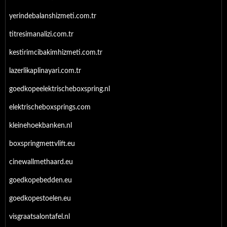
yerindebalanshizmeti.com.tr
titresimanalizi.com.tr
kestirimcibakimhizmeti.com.tr
lazerlikaplinayari.com.tr
goedkopeelektrischeboxspring.nl
elektrischeboxsprings.com
kleinehoekbanken.nl
boxspringmettvlift.eu
cinewallmethaard.eu
goedkopebedden.eu
goedkopestoelen.eu
visgraatsalontafel.nl