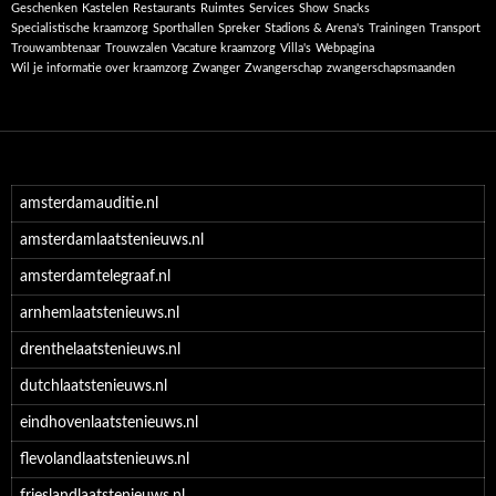
Geschenken
Kastelen
Restaurants
Ruimtes
Services
Show
Snacks
Specialistische kraamzorg
Sporthallen
Spreker
Stadions & Arena's
Trainingen
Transport
Trouwambtenaar
Trouwzalen
Vacature kraamzorg
Villa's
Webpagina
Wil je informatie over kraamzorg
Zwanger
Zwangerschap
zwangerschapsmaanden
amsterdamauditie.nl
amsterdamlaatstenieuws.nl
amsterdamtelegraaf.nl
arnhemlaatstenieuws.nl
drenthelaatstenieuws.nl
dutchlaatstenieuws.nl
eindhovenlaatstenieuws.nl
flevolandlaatstenieuws.nl