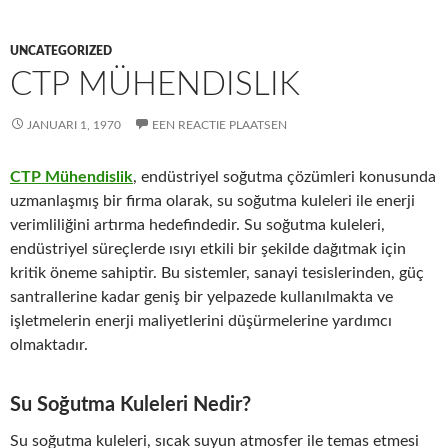
UNCATEGORIZED
CTP MÜHENDISLIK
JANUARI 1, 1970
EEN REACTIE PLAATSEN
CTP Mühendislik
, endüstriyel soğutma çözümleri konusunda
uzmanlaşmış bir firma olarak, su soğutma kuleleri ile enerji
verimliliğini artırma hedefindedir. Su soğutma kuleleri,
endüstriyel süreçlerde ısıyı etkili bir şekilde dağıtmak için
kritik öneme sahiptir. Bu sistemler, sanayi tesislerinden, güç
santrallerine kadar geniş bir yelpazede kullanılmakta ve
işletmelerin enerji maliyetlerini düşürmelerine yardımcı
olmaktadır.
Su Soğutma Kuleleri Nedir?
Su soğutma kuleleri, sıcak suyun atmosfer ile temas etmesi