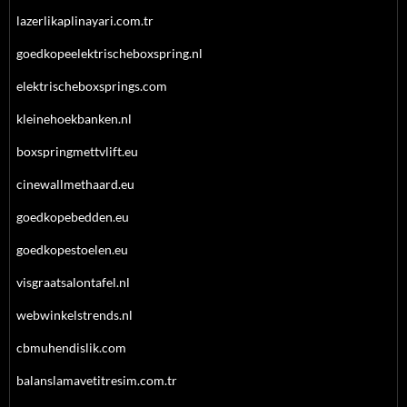
lazerlikaplinayari.com.tr
goedkopeelektrischeboxspring.nl
elektrischeboxsprings.com
kleinehoekbanken.nl
boxspringmettvlift.eu
cinewallmethaard.eu
goedkopebedden.eu
goedkopestoelen.eu
visgraatsalontafel.nl
webwinkelstrends.nl
cbmuhendislik.com
balanslamavetitresim.com.tr