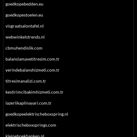
goedkopebedden.eu
goedkopestoelen.eu
visgraatsalontafel.nl
webwinkelstrends.nl
cbmuhendislik.com
balanslamavetitresim.com.tr
yerindebalanshizmeti.com.tr
titresimanalizi.com.tr
kestirimcibakimhizmeti.com.tr
lazerlikaplinayari.com.tr
goedkopeelektrischeboxspring.nl
elektrischeboxsprings.com
kleinehoekbanken.nl