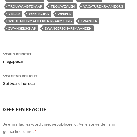
TROUWAMBTENAAR
TROUWZALEN
VACATURE KRAAMZORG
VILLA'S
WEBPAGINA
WERELD
WIL JE INFORMATIE OVER KRAAMZORG
ZWANGER
ZWANGERSCHAP
ZWANGERSCHAPSMAANDEN
Bericht
VORIG BERICHT
navigatie
megapos.nl
VOLGEND BERICHT
Software horeca
GEEF EEN REACTIE
Je e-mailadres wordt niet gepubliceerd.
Vereiste velden zijn
gemarkeerd met
*