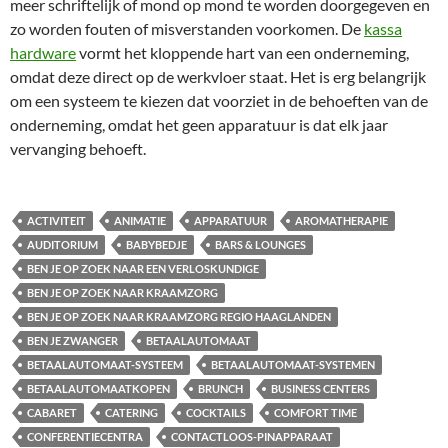
meer schriftelijk of mond op mond te worden doorgegeven en
zo worden fouten of misverstanden voorkomen. De
kassa
hardware
vormt het kloppende hart van een onderneming,
omdat deze direct op de werkvloer staat. Het is erg belangrijk
om een systeem te kiezen dat voorziet in de behoeften van de
onderneming, omdat het geen apparatuur is dat elk jaar
vervanging behoeft.
ACTIVITEIT
ANIMATIE
APPARATUUR
AROMATHERAPIE
AUDITORIUM
BABYBEDJE
BARS & LOUNGES
BEN JE OP ZOEK NAAR EEN VERLOSKUNDIGE
BEN JE OP ZOEK NAAR KRAAMZORG
BEN JE OP ZOEK NAAR KRAAMZORG REGIO HAAGLANDEN
BEN JE ZWANGER
BETAALAUTOMAAT
BETAALAUTOMAAT-SYSTEEM
BETAALAUTOMAAT-SYSTEMEN
BETAALAUTOMAATKOPEN
BRUNCH
BUSINESS CENTERS
CABARET
CATERING
COCKTAILS
COMFORT TIME
CONFERENTIECENTRA
CONTACTLOOS-PINAPPARAAT