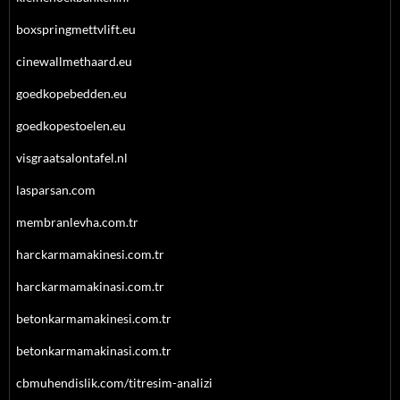
boxspringmettvlift.eu
cinewallmethaard.eu
goedkopebedden.eu
goedkopestoelen.eu
visgraatsalontafel.nl
lasparsan.com
membranlevha.com.tr
harckarmamakinesi.com.tr
harckarmamakinasi.com.tr
betonkarmamakinesi.com.tr
betonkarmamakinasi.com.tr
cbmuhendislik.com/titresim-analizi