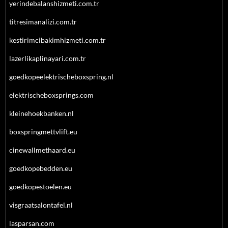
yerindebalanshizmeti.com.tr
titresimanalizi.com.tr
kestirimcibakimhizmeti.com.tr
lazerlikaplinayari.com.tr
goedkopeelektrischeboxspring.nl
elektrischeboxsprings.com
kleinehoekbanken.nl
boxspringmettvlift.eu
cinewallmethaard.eu
goedkopebedden.eu
goedkopestoelen.eu
visgraatsalontafel.nl
lasparsan.com