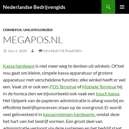
Ga
Zoeken
Nederlandse Bedrijvengids
naar
PRIMAI
de
MENU
inhoud
CERMEPOS
,
UNCATEGORIZED
MEGAPOS.NL
JULI 2, 2020
EEN REACTIE PLAATSEN
Kassa hardware
is niet meer weg te denken uit winkels. Of het
nou gaat om kleine, simpele kassa apparatuur of grotere
apparatuur met verscheidene functies; elke winkel heeft er wel
een. Vaak zit er ook een
POS Terminal
of
Mobiele Terminal
bij.
In de horeca zien we bijvoorbeeld ook vaak een
touch kassa
.
Het tijdperk van de papieren administratie is allang voorbij en
efficiënte bedrijfsprocessen staan op de voorgrond. Er wordt
veel geïnvesteerd in
kassasystemen hardwares
, omdat deze
het hart van het bedrijf vormen. Een groot deel van
administratie verloopt via deze systemen en het bedrijf staat