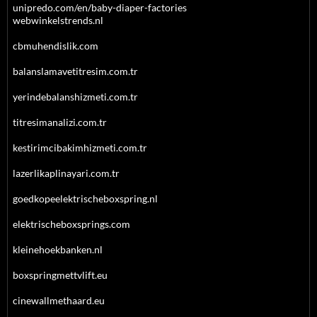
unipredo.com/en/baby-diaper-factories
webwinkelstrends.nl
cbmuhendislik.com
balanslamavetitresim.com.tr
yerindebalanshizmeti.com.tr
titresimanalizi.com.tr
kestirimcibakimhizmeti.com.tr
lazerlikaplinayari.com.tr
goedkopeelektrischeboxspring.nl
elektrischeboxsprings.com
kleinehoekbanken.nl
boxspringmettvlift.eu
cinewallmethaard.eu