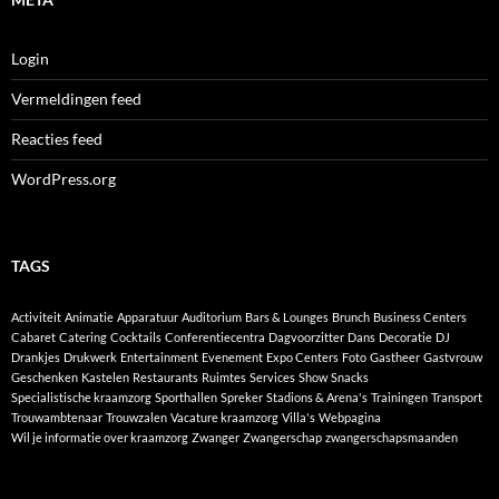
Login
Vermeldingen feed
Reacties feed
WordPress.org
TAGS
Activiteit
Animatie
Apparatuur
Auditorium
Bars & Lounges
Brunch
Business Centers
Cabaret
Catering
Cocktails
Conferentiecentra
Dagvoorzitter
Dans
Decoratie
DJ
Drankjes
Drukwerk
Entertainment
Evenement
Expo Centers
Foto
Gastheer
Gastvrouw
Geschenken
Kastelen
Restaurants
Ruimtes
Services
Show
Snacks
Specialistische kraamzorg
Sporthallen
Spreker
Stadions & Arena's
Trainingen
Transport
Trouwambtenaar
Trouwzalen
Vacature kraamzorg
Villa's
Webpagina
Wil je informatie over kraamzorg
Zwanger
Zwangerschap
zwangerschapsmaanden