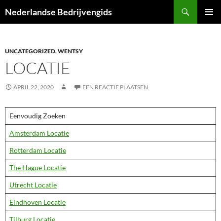
Ga
Zoeken
Nederlandse Bedrijvengids
naar
PRIMAI
de
MENU
inhoud
UNCATEGORIZED
,
WENTSY
LOCATIE
APRIL 22, 2020
EEN REACTIE PLAATSEN
Eenvoudig Zoeken
Amsterdam Locatie
Rotterdam Locatie
The Hague Locatie
Utrecht Locatie
Eindhoven Locatie
Tilburg Locatie