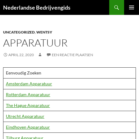
Ga
Zoeken
Nederlandse Bedrijvengids
naar
PRIMAI
de
MENU
inhoud
UNCATEGORIZED
,
WENTSY
APPARATUUR
APRIL 22, 2020
EEN REACTIE PLAATSEN
Eenvoudig Zoeken
Amsterdam Apparatuur
Rotterdam Apparatuur
The Hague Apparatuur
Utrecht Apparatuur
Eindhoven Apparatuur
Tilburg Apparatuur