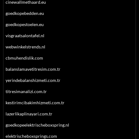
cinewallmethaard.eu
goedkopebedden.eu
goedkopestoelen.eu
visgraatsalontafel.nl
webwinkelstrends.nl
cbmuhendislik.com
balanslamavetitresim.com.tr
yerindebalanshizmeti.com.tr
titresimanalizi.com.tr
kestirimcibakimhizmeti.com.tr
lazerlikaplinayari.com.tr
goedkopeelektrischeboxspring.nl
elektrischeboxsprings.com