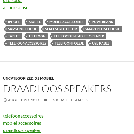
usb kabel
airpods case
IPHONE
MOBIEL
MOBIEL ACCESSOIRES
POWERBANK
SAMSUNG HOESJE
SCREENPROTECTOR
SMARTPHONEHOESJE
TABLET
TELEFOON
TELEFOON EN TABLET OPLADER
TELEFOONACCESSOIRES
TELEFOONHOESJE
USB KABEL
UNCATEGORIZED
,
XL MOBIEL
DRAADLOOS SPEAKERS
AUGUSTUS 1, 2021
EEN REACTIE PLAATSEN
telefoonaccessoires
mobiel accessoires
draadloos speaker