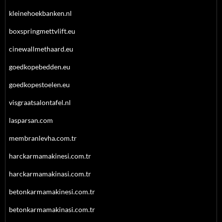
kleinehoekbanken.nl
boxspringmettvlift.eu
cinewallmethaard.eu
goedkopebedden.eu
goedkopestoelen.eu
visgraatsalontafel.nl
lasparsan.com
membranlevha.com.tr
harckarmamakinesi.com.tr
harckarmamakinasi.com.tr
betonkarmamakinesi.com.tr
betonkarmamakinasi.com.tr