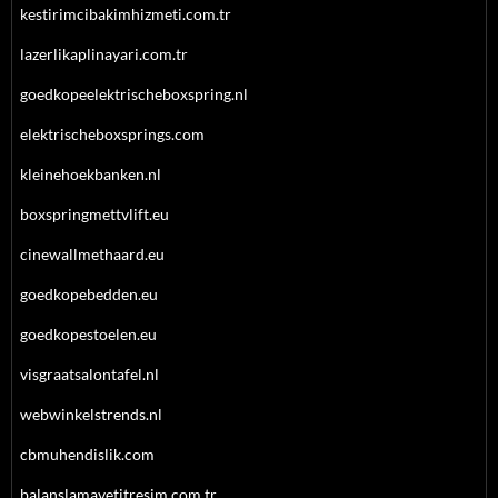
kestirimcibakimhizmeti.com.tr
lazerlikaplinayari.com.tr
goedkopeelektrischeboxspring.nl
elektrischeboxsprings.com
kleinehoekbanken.nl
boxspringmettvlift.eu
cinewallmethaard.eu
goedkopebedden.eu
goedkopestoelen.eu
visgraatsalontafel.nl
webwinkelstrends.nl
cbmuhendislik.com
balanslamavetitresim.com.tr