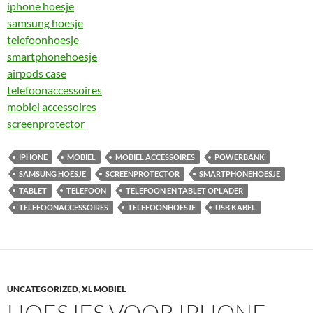
iphone hoesje
samsung hoesje
telefoonhoesje
smartphonehoesje
airpods case
telefoonaccessoires
mobiel accessoires
screenprotector
IPHONE
MOBIEL
MOBIEL ACCESSOIRES
POWERBANK
SAMSUNG HOESJE
SCREENPROTECTOR
SMARTPHONEHOESJE
TABLET
TELEFOON
TELEFOON EN TABLET OPLADER
TELEFOONACCESSOIRES
TELEFOONHOESJE
USB KABEL
UNCATEGORIZED
,
XL MOBIEL
HOESJES VOOR IPHONE