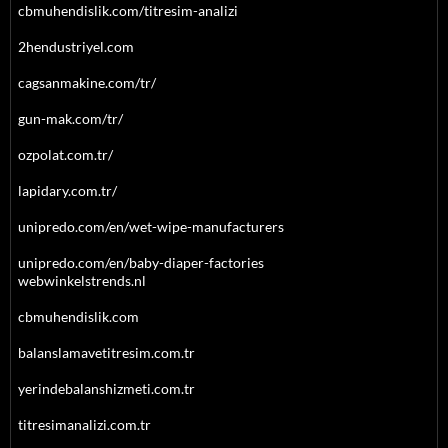
cbmuhendislik.com/titresim-analizi
2hendustriyel.com
cagsanmakine.com/tr/
gun-mak.com/tr/
ozpolat.com.tr/
lapidary.com.tr/
unipredo.com/en/wet-wipe-manufacturers
unipredo.com/en/baby-diaper-factories
webwinkelstrends.nl
cbmuhendislik.com
balanslamavetitresim.com.tr
yerindebalanshizmeti.com.tr
titresimanalizi.com.tr