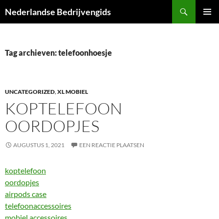
Ga
Zoeken
Nederlandse Bedrijvengids
naar
PRIMAI
de
MENU
inhoud
Tag archieven: telefoonhoesje
UNCATEGORIZED
,
XL MOBIEL
KOPTELEFOON
OORDOPJES
AUGUSTUS 1, 2021
EEN REACTIE PLAATSEN
koptelefoon
oordopjes
airpods case
telefoonaccessoires
mobiel accessoires