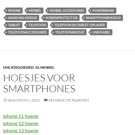
IPHONE
MOBIEL
MOBIEL ACCESSOIRES
POWERBANK
SAMSUNG HOESJE
SCREENPROTECTOR
SMARTPHONEHOESJE
TABLET
TELEFOON
TELEFOON EN TABLET OPLADER
TELEFOONACCESSOIRES
TELEFOONHOESJE
USB KABEL
UNCATEGORIZED
,
XL MOBIEL
HOESJES VOOR
SMARTPHONES
AUGUSTUS 1, 2021
EEN REACTIE PLAATSEN
iphone 11 hoesje
iphone 12 hoesje
iphone 13 hoesje