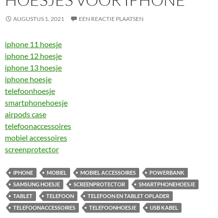
AUGUSTUS 1, 2021
EEN REACTIE PLAATSEN
iphone 11 hoesje
iphone 12 hoesje
iphone 13 hoesje
iphone hoesje
telefoonhoesje
smartphonehoesje
airpods case
telefoonaccessoires
mobiel accessoires
screenprotector
IPHONE
MOBIEL
MOBIEL ACCESSOIRES
POWERBANK
SAMSUNG HOESJE
SCREENPROTECTOR
SMARTPHONEHOESJE
TABLET
TELEFOON
TELEFOON EN TABLET OPLADER
TELEFOONACCESSOIRES
TELEFOONHOESJE
USB KABEL