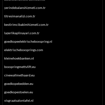
yerindebalanshizmeti.com.tr
titresimanalizi.com.tr
kestirimcibakimhizmeti.com.tr
lazerlikaplinayari.com.tr
goedkopeelektrischeboxspring.nl
elektrischeboxsprings.com
kleinehoekbanken.nl
boxspringmettvlift.eu
cinewallmethaard.eu
goedkopebedden.eu
goedkopestoelen.eu
visgraatsalontafel.nl