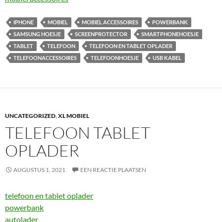
IPHONE
MOBIEL
MOBIEL ACCESSOIRES
POWERBANK
SAMSUNG HOESJE
SCREENPROTECTOR
SMARTPHONEHOESJE
TABLET
TELEFOON
TELEFOON EN TABLET OPLADER
TELEFOONACCESSOIRES
TELEFOONHOESJE
USB KABEL
UNCATEGORIZED
,
XL MOBIEL
TELEFOON TABLET
OPLADER
AUGUSTUS 1, 2021
EEN REACTIE PLAATSEN
telefoon en tablet oplader
powerbank
autolader