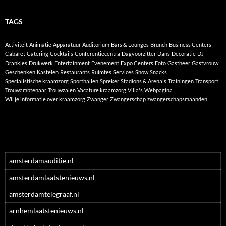
TAGS
Activiteit
Animatie
Apparatuur
Auditorium
Bars & Lounges
Brunch
Business Centers
Cabaret
Catering
Cocktails
Conferentiecentra
Dagvoorzitter
Dans
Decoratie
DJ
Drankjes
Drukwerk
Entertainment
Evenement
Expo Centers
Foto
Gastheer
Gastvrouw
Geschenken
Kastelen
Restaurants
Ruimtes
Services
Show
Snacks
Specialistische kraamzorg
Sporthallen
Spreker
Stadions & Arena's
Trainingen
Transport
Trouwambtenaar
Trouwzalen
Vacature kraamzorg
Villa's
Webpagina
Wil je informatie over kraamzorg
Zwanger
Zwangerschap
zwangerschapsmaanden
amsterdamauditie.nl
amsterdamlaatstenieuws.nl
amsterdamtelegraaf.nl
arnhemlaatstenieuws.nl