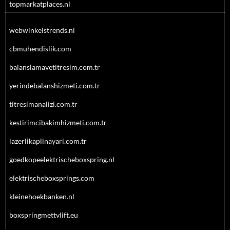
topmarkatplaces.nl
webwinkelstrends.nl
cbmuhendislik.com
balanslamavetitresim.com.tr
yerindebalanshizmeti.com.tr
titresimanalizi.com.tr
kestirimcibakimhizmeti.com.tr
lazerlikaplinayari.com.tr
goedkopeelektrischeboxspring.nl
elektrischeboxsprings.com
kleinehoekbanken.nl
boxspringmettvlift.eu