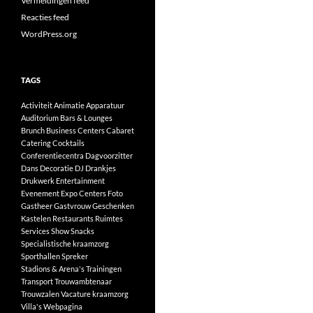
Vermeldingen feed
Reacties feed
WordPress.org
TAGS
Activiteit
Animatie
Apparatuur
Auditorium
Bars & Lounges
Brunch
Business Centers
Cabaret
Catering
Cocktails
Conferentiecentra
Dagvoorzitter
Dans
Decoratie
DJ
Drankjes
Drukwerk
Entertainment
Evenement
Expo Centers
Foto
Gastheer
Gastvrouw
Geschenken
Kastelen
Restaurants
Ruimtes
Services
Show
Snacks
Specialistische kraamzorg
Sporthallen
Spreker
Stadions & Arena's
Trainingen
Transport
Trouwambtenaar
Trouwzalen
Vacature kraamzorg
Villa's
Webpagina