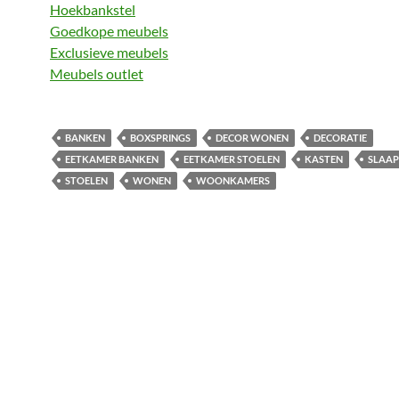
Hoekbankstel
Goedkope meubels
Exclusieve meubels
Meubels outlet
BANKEN
BOXSPRINGS
DECOR WONEN
DECORATIE
EETKAMER BANKEN
EETKAMER STOELEN
KASTEN
SLAA
STOELEN
WONEN
WOONKAMERS