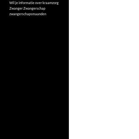
Wil je informatie over kraamzorg
Zwanger
Zwangerschap
zwangerschapsmaanden