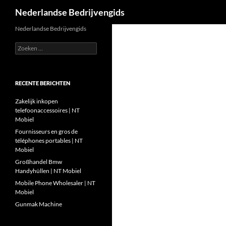
Zoeken
Nederlandse Bedrijvengids
Ga
Nederlandse Bedrijvengids
naar
Zoeken
de
naar:
inhoud
RECENTE BERICHTEN
Zakelijk inkopen
telefoonaccessoires | NT
Mobiel
Fournisseurs en gros de
téléphones portables | NT
Mobiel
Großhandel Bmw
Handyhüllen | NT Mobiel
Mobile Phone Wholesaler | NT
Mobiel
Gunmak Machine