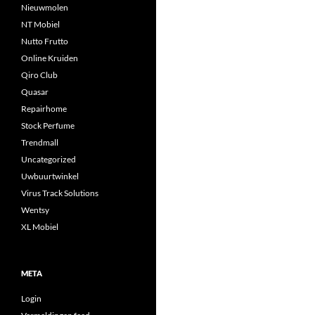
Nieuwmolen
NT Mobiel
Nutto Frutto
Online Kruiden
Qiro Club
Quasar
Repairhome
Stock Perfume
Trendmall
Uncategorized
Uwbuurtwinkel
Virus Track Solutions
Wentsy
XL Mobiel
META
Login