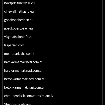
boxspringmettvlift.eu
cinewallmethaard.eu
goedkopebedden.eu
goedkopestoelen.eu
visgraatsalontafel.nl
lasparsan.com
membranlevha.com.tr
harckarmamakinesi.com.tr
harckarmamakinasi.com.tr
betonkarmamakinesi.com.tr
betonkarmamakinasi.com.tr
cbmuhendislik.com/titresim-analizi
2hendustriyel.com