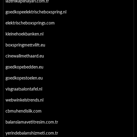
lazerlikaplinayari.com.tr
goedkopeelektrischeboxspring.nl
elektrischeboxsprings.com
kleinehoekbanken.nl
boxspringmettvlift.eu
cinewallmethaard.eu
goedkopebedden.eu
goedkopestoelen.eu
visgraatsalontafel.nl
webwinkelstrends.nl
cbmuhendislik.com
balanslamavetitresim.com.tr
yerindebalanshizmeti.com.tr