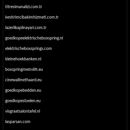
titresimanalizi.com.tr
kestirimcibakimhizmeti.com.tr
lazerlikaplinayari.com.tr
goedkopeelektrischeboxspring.nl
elektrischeboxsprings.com
kleinehoekbanken.nl
boxspringmettvlift.eu
cinewallmethaard.eu
goedkopebedden.eu
goedkopestoelen.eu
visgraatsalontafel.nl
lasparsan.com