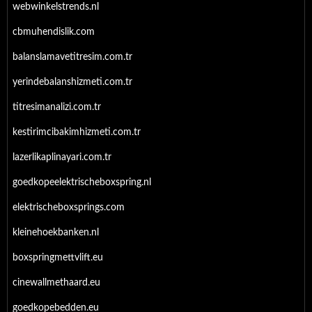
webwinkelstrends.nl
cbmuhendislik.com
balanslamavetitresim.com.tr
yerindebalanshizmeti.com.tr
titresimanalizi.com.tr
kestirimcibakimhizmeti.com.tr
lazerlikaplinayari.com.tr
goedkopeelektrischeboxspring.nl
elektrischeboxsprings.com
kleinehoekbanken.nl
boxspringmettvlift.eu
cinewallmethaard.eu
goedkopebedden.eu