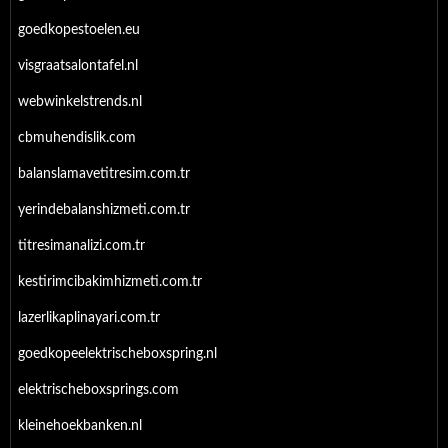
goedkopestoelen.eu
visgraatsalontafel.nl
webwinkelstrends.nl
cbmuhendislik.com
balanslamavetitresim.com.tr
yerindebalanshizmeti.com.tr
titresimanalizi.com.tr
kestirimcibakimhizmeti.com.tr
lazerlikaplinayari.com.tr
goedkopeelektrischeboxspring.nl
elektrischeboxsprings.com
kleinehoekbanken.nl