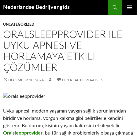
Ga
Zoeken
Nederlandse Bedrijvengids
naar
PRIMAI
de
MENU
UNCATEGORIZED
inhoud
ORALSLEEPPROVIDER ILE
UYKU APNESI VE
HORLAMAYA ETKILI
ÇÖZÜMLER
DECEMBER 18, 2024
EEN REACTIE PLAATSEN
Uyku apnesi, modern yaşamın yaygın sağlık sorunlarından
biridir ve horlama, yorgun kalkma gibi belirtilerle kendini
gösterir. Bu durum, kişinin yaşam kalitesini etkileyebilir.
Oralsleepprovider
, bu tür sağlık problemleriyle başa çıkmada