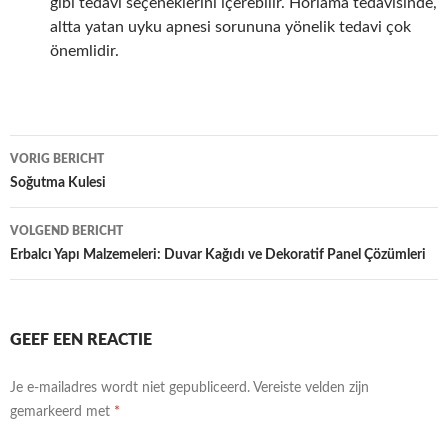
gibi tedavi seçeneklerini içerebilir. Horlama tedavisinde,
altta yatan uyku apnesi sorununa yönelik tedavi çok
önemlidir.
Bericht
VORIG BERICHT
navigatie
Soğutma Kulesi
VOLGEND BERICHT
Erbalcı Yapı Malzemeleri: Duvar Kağıdı ve Dekoratif Panel Çözümleri
GEEF EEN REACTIE
Je e-mailadres wordt niet gepubliceerd.
Vereiste velden zijn
gemarkeerd met
*