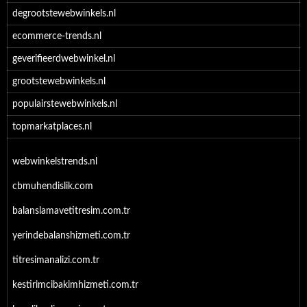
degrootstewebwinkels.nl
ecommerce-trends.nl
geverifieerdwebwinkel.nl
grootstewebwinkels.nl
populairstewebwinkels.nl
topmarkatplaces.nl
webwinkelstrends.nl
cbmuhendislik.com
balanslamavetitresim.com.tr
yerindebalanshizmeti.com.tr
titresimanalizi.com.tr
kestirimcibakimhizmeti.com.tr