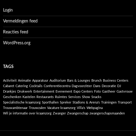
Login
Vermeldingen feed
Reacties feed
WordPress.org
TAGS
Activiteit
Animatie
Apparatuur
Auditorium
Bars & Lounges
Brunch
Business Centers
Cabaret
Catering
Cocktails
Conferentiecentra
Dagvoorzitter
Dans
Decoratie
DJ
Drankjes
Drukwerk
Entertainment
Evenement
Expo Centers
Foto
Gastheer
Gastvrouw
Geschenken
Kastelen
Restaurants
Ruimtes
Services
Show
Snacks
Specialistische kraamzorg
Sporthallen
Spreker
Stadions & Arena's
Trainingen
Transport
Trouwambtenaar
Trouwzalen
Vacature kraamzorg
Villa's
Webpagina
Wil je informatie over kraamzorg
Zwanger
Zwangerschap
zwangerschapsmaanden