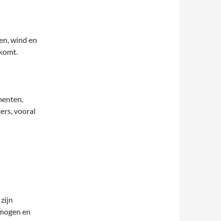
en, wind en
nkomt.
menten,
ers, vooral
zijn
rmogen en