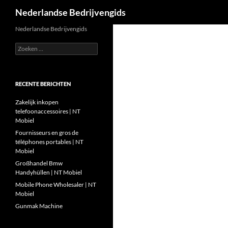
Zoeken
Nederlandse Bedrijvengids
Ga
Nederlandse Bedrijvengids
naar
Zoeken
de
naar:
inhoud
RECENTE BERICHTEN
Zakelijk inkopen
telefoonaccessoires | NT
Mobiel
Fournisseurs en gros de
téléphones portables | NT
Mobiel
Großhandel Bmw
Handyhüllen | NT Mobiel
Mobile Phone Wholesaler | NT
Mobiel
Gunmak Machine