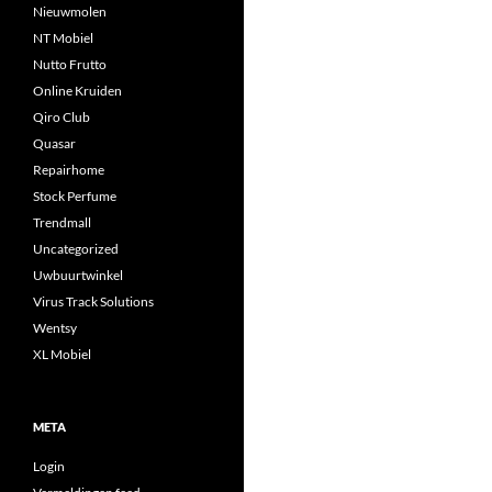
Nieuwmolen
NT Mobiel
Nutto Frutto
Online Kruiden
Qiro Club
Quasar
Repairhome
Stock Perfume
Trendmall
Uncategorized
Uwbuurtwinkel
Virus Track Solutions
Wentsy
XL Mobiel
META
Login