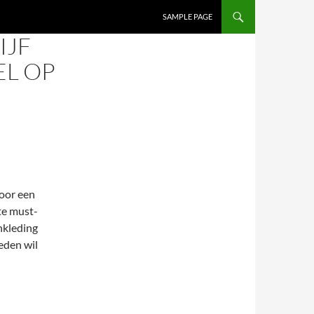
SAMPLE PAGE
IJF
L OP
door een
te must-
nkleding
heden wil