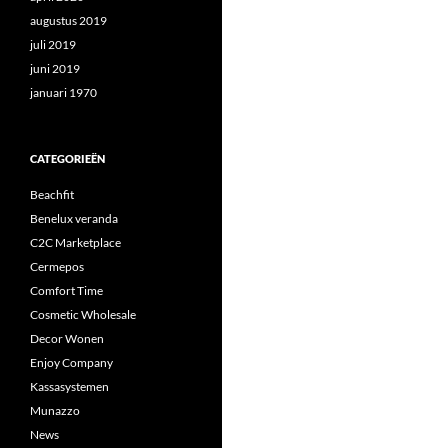
augustus 2019
juli 2019
juni 2019
januari 1970
CATEGORIEËN
Beachfit
Benelux veranda
C2C Marketplace
Cermepos
Comfort Time
Cosmetic Wholesale
Decor Wonen
Enjoy Company
Kassasystemen
Munazzo
News