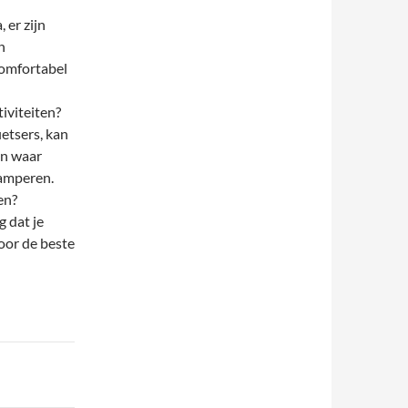
 er zijn
n
comfortabel
iviteiten?
etsers, kan
en waar
kamperen.
en?
 dat je
oor de beste