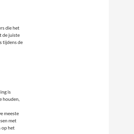
rs die het
t de juiste
fs tijdens de
ing is
te houden,
 De meeste
ssen met
s op het