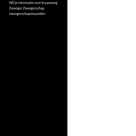
Wil je informatie over kraamzorg
Zwanger
Zwangerschap
zwangerschapsmaanden