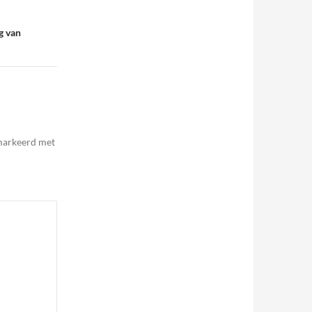
g van
emarkeerd met