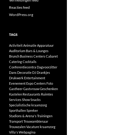
Vermeldingen feed
Reacties feed
WordPress.org
TAGS
Activiteit
Animatie
Apparatuur
Auditorium
Bars & Lounges
Brunch
Business Centers
Cabaret
Catering
Cocktails
Conferentiecentra
Dagvoorzitter
Dans
Decoratie
DJ
Drankjes
Drukwerk
Entertainment
Evenement
Expo Centers
Foto
Gastheer
Gastvrouw
Geschenken
Kastelen
Restaurants
Ruimtes
Services
Show
Snacks
Specialistische kraamzorg
Sporthallen
Spreker
Stadions & Arena's
Trainingen
Transport
Trouwambtenaar
Trouwzalen
Vacature kraamzorg
Villa's
Webpagina