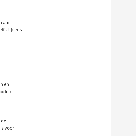
en om
elfs tijdens
en en
ouden.
 de
is voor