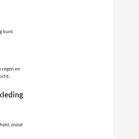
g kunt
 regen en
ocht.
kleding
heid, zodat