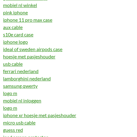
mobiel nl winkel
pink iphone
iphone 11 pro max case
aux cable
s10e card case
iphone logo
ideal of sweden airpods case
hoesje met pasjeshouder
usb cable
ferrari nederland
lamborghini nederland
samsung qwerty
logo m
mobiel nl inloggen
logo m
iphone xr hoesje met pasjeshouder
micro usb cable
guess red