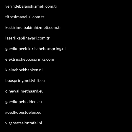
yerindebalanshizmeti.com.tr
titresimanalizi.com.tr
kestirimcibakimhizmeti.com.tr
lazerlikaplinayari.com.tr
goedkopeelektrischeboxspring.nl
elektrischeboxsprings.com
kleinehoekbanken.nl
boxspringmettvlift.eu
cinewallmethaard.eu
goedkopebedden.eu
goedkopestoelen.eu
visgraatsalontafel.nl