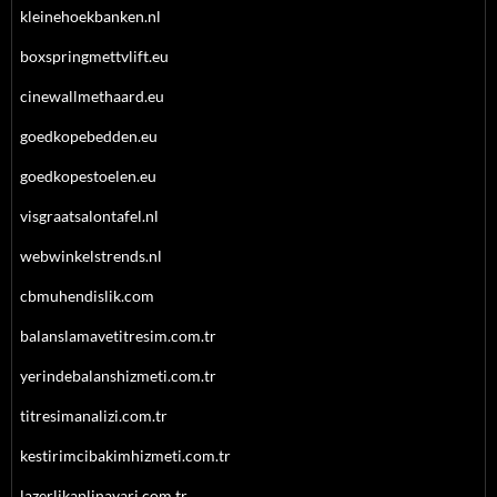
kleinehoekbanken.nl
boxspringmettvlift.eu
cinewallmethaard.eu
goedkopebedden.eu
goedkopestoelen.eu
visgraatsalontafel.nl
webwinkelstrends.nl
cbmuhendislik.com
balanslamavetitresim.com.tr
yerindebalanshizmeti.com.tr
titresimanalizi.com.tr
kestirimcibakimhizmeti.com.tr
lazerlikaplinayari.com.tr