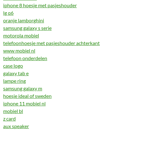
iphone 8 hoesje met pasjeshouder
lg q6
oranje lamborghini
samsung galaxy s serie
motorola mobiel
telefoonhoesje met pasjeshouder achterkant
www mobiel nl
telefoon onderdelen
case logo
galaxy tab e
lampe ring
samsung galaxy m
hoesje ideal of sweden
iphone 11 mobiel nl
mobiel bl
z card
aux speaker