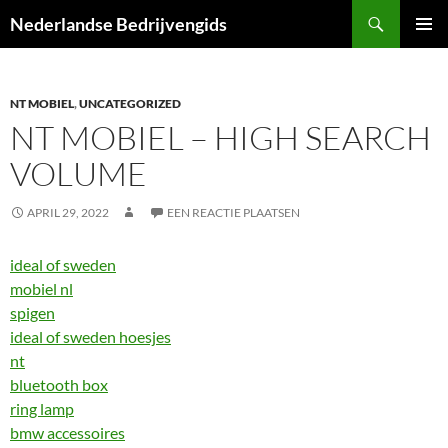
Ga
Zoeken
Nederlandse Bedrijvengids
naar
PRIMAI
de
MENU
inhoud
NT MOBIEL
,
UNCATEGORIZED
NT MOBIEL – HIGH SEARCH
VOLUME
APRIL 29, 2022
EEN REACTIE PLAATSEN
ideal of sweden
mobiel nl
spigen
ideal of sweden hoesjes
nt
bluetooth box
ring lamp
bmw accessoires