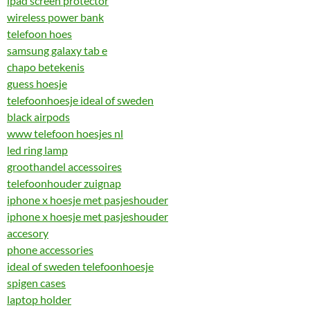
ipad screen protector
wireless power bank
telefoon hoes
samsung galaxy tab e
chapo betekenis
guess hoesje
telefoonhoesje ideal of sweden
black airpods
www telefoon hoesjes nl
led ring lamp
groothandel accessoires
telefoonhouder zuignap
iphone x hoesje met pasjeshouder
iphone x hoesje met pasjeshouder
accesory
phone accessories
ideal of sweden telefoonhoesje
spigen cases
laptop holder