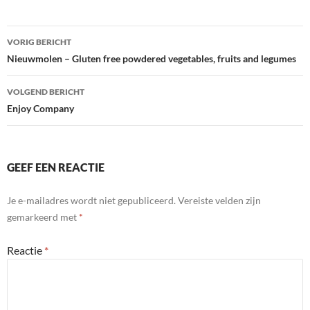
Bericht
VORIG BERICHT
navigatie
Nieuwmolen – Gluten free powdered vegetables, fruits and legumes
VOLGEND BERICHT
Enjoy Company
GEEF EEN REACTIE
Je e-mailadres wordt niet gepubliceerd.
Vereiste velden zijn
gemarkeerd met
*
Reactie
*