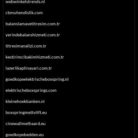
webwinkelstrends.nl
cbmuhendislik.com
balanslamavetitresim.com.tr
yerindebalanshizmeti.com.tr
titresimanalizi.com.tr
kestirimcibakimhizmeti.com.tr
lazerlikaplinayari.com.tr
goedkopeelektrischeboxspring.nl
elektrischeboxsprings.com
kleinehoekbanken.nl
boxspringmettvlift.eu
cinewallmethaard.eu
goedkopebedden.eu