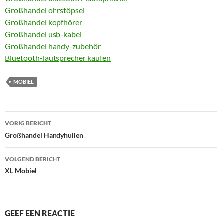
Großhandel ohrstöpsel
Großhandel kopfhörer
Großhandel usb-kabel
Großhandel handy-zubehör
Bluetooth-lautsprecher kaufen
MOBIEL
Bericht
VORIG BERICHT
navigatie
Großhandel Handyhullen
VOLGEND BERICHT
XL Mobiel
GEEF EEN REACTIE