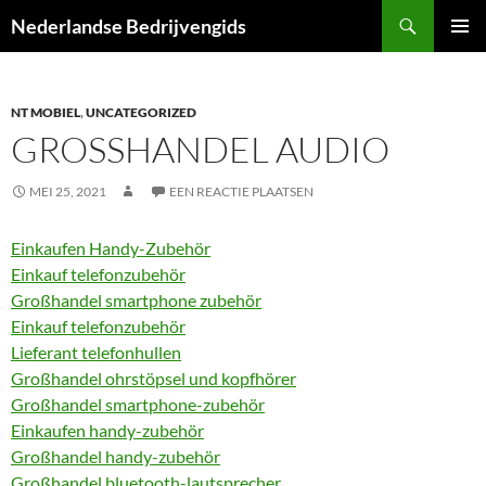
Ga
Zoeken
Nederlandse Bedrijvengids
naar
PRIMAI
de
MENU
inhoud
NT MOBIEL
,
UNCATEGORIZED
GROSSHANDEL AUDIO
MEI 25, 2021
EEN REACTIE PLAATSEN
Einkaufen Handy-Zubehör
Einkauf telefonzubehör
Großhandel smartphone zubehör
Einkauf telefonzubehör
Lieferant telefonhullen
Großhandel ohrstöpsel und kopfhörer
Großhandel smartphone-zubehör
Einkaufen handy-zubehör
Großhandel handy-zubehör
Großhandel bluetooth-lautsprecher