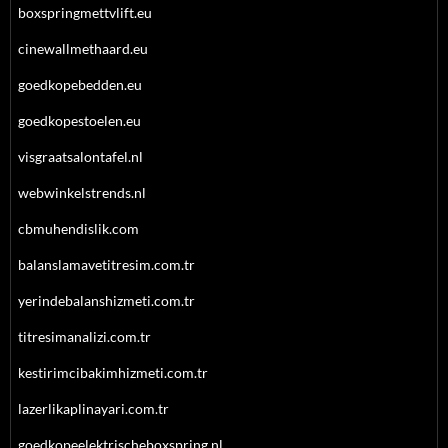
boxspringmettvlift.eu
cinewallmethaard.eu
goedkopebedden.eu
goedkopestoelen.eu
visgraatsalontafel.nl
webwinkelstrends.nl
cbmuhendislik.com
balanslamavetitresim.com.tr
yerindebalanshizmeti.com.tr
titresimanalizi.com.tr
kestirimcibakimhizmeti.com.tr
lazerlikaplinayari.com.tr
goedkopeelektrischeboxspring.nl