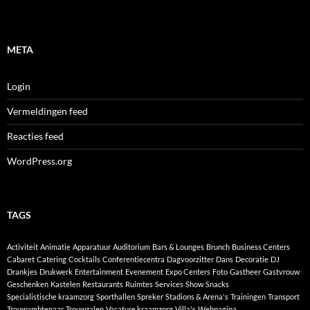
META
Login
Vermeldingen feed
Reacties feed
WordPress.org
TAGS
Activiteit
Animatie
Apparatuur
Auditorium
Bars & Lounges
Brunch
Business Centers
Cabaret
Catering
Cocktails
Conferentiecentra
Dagvoorzitter
Dans
Decoratie
DJ
Drankjes
Drukwerk
Entertainment
Evenement
Expo Centers
Foto
Gastheer
Gastvrouw
Geschenken
Kastelen
Restaurants
Ruimtes
Services
Show
Snacks
Specialistische kraamzorg
Sporthallen
Spreker
Stadions & Arena's
Trainingen
Transport
Trouwambtenaar
Trouwzalen
Vacature kraamzorg
Villa's
Webpagina