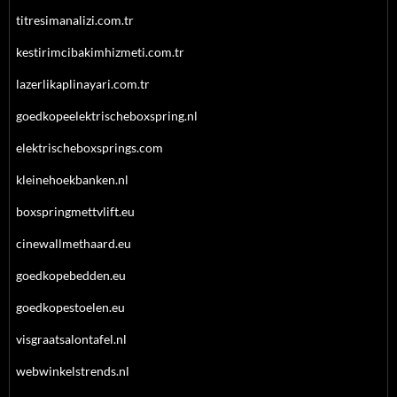
titresimanalizi.com.tr
kestirimcibakimhizmeti.com.tr
lazerlikaplinayari.com.tr
goedkopeelektrischeboxspring.nl
elektrischeboxsprings.com
kleinehoekbanken.nl
boxspringmettvlift.eu
cinewallmethaard.eu
goedkopebedden.eu
goedkopestoelen.eu
visgraatsalontafel.nl
webwinkelstrends.nl