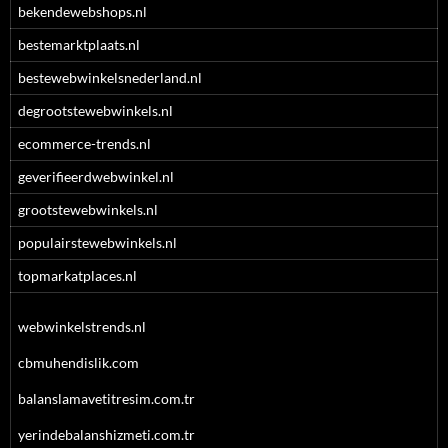
bekendewebshops.nl
bestemarktplaats.nl
bestewebwinkelsnederland.nl
degrootstewebwinkels.nl
ecommerce-trends.nl
geverifieerdwebwinkel.nl
grootstewebwinkels.nl
populairstewebwinkels.nl
topmarkatplaces.nl
webwinkelstrends.nl
cbmuhendislik.com
balanslamavetitresim.com.tr
yerindebalanshizmeti.com.tr