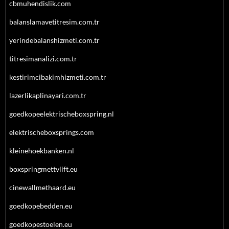
cbmuhendislik.com
balanslamavetitresim.com.tr
yerindebalanshizmeti.com.tr
titresimanalizi.com.tr
kestirimcibakimhizmeti.com.tr
lazerlikaplinayari.com.tr
goedkopeelektrischeboxspring.nl
elektrischeboxsprings.com
kleinehoekbanken.nl
boxspringmettvlift.eu
cinewallmethaard.eu
goedkopebedden.eu
goedkopestoelen.eu